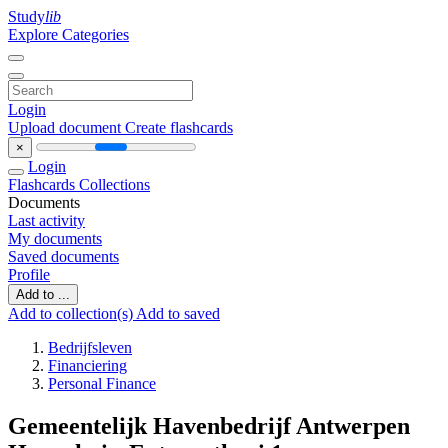
Study
lib
Explore Categories
Login
Upload document
Create flashcards
×
Login
Flashcards
Collections
Documents
Last activity
My documents
Saved documents
Profile
Add to ...
Add to collection(s)
Add to saved
Bedrijfsleven
Financiering
Personal Finance
Gemeentelijk Havenbedrijf Antwerpen