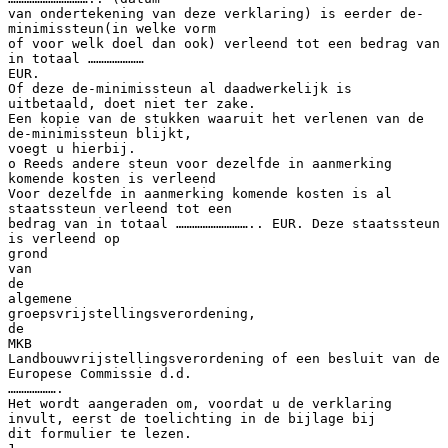
van ondertekening van deze verklaring) is eerder de-
minimissteun(in welke vorm
of voor welk doel dan ook) verleend tot een bedrag van
in totaal …………………
EUR.
Of deze de-minimissteun al daadwerkelijk is
uitbetaald, doet niet ter zake.
Een kopie van de stukken waaruit het verlenen van de
de-minimissteun blijkt,
voegt u hierbij.
o Reeds andere steun voor dezelfde in aanmerking
komende kosten is verleend
Voor dezelfde in aanmerking komende kosten is al
staatssteun verleend tot een
bedrag van in totaal ……………………….. EUR. Deze staatssteun
is verleend op
grond
van
de
algemene
groepsvrijstellingsverordening,
de
MKB
Landbouwvrijstellingsverordening of een besluit van de
Europese Commissie d.d.
……………….
Het wordt aangeraden om, voordat u de verklaring
invult, eerst de toelichting in de bijlage bij
dit formulier te lezen.