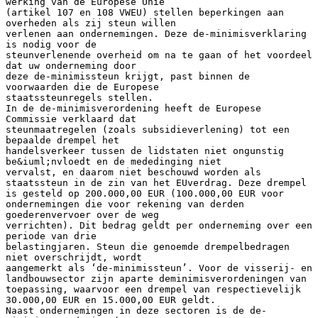
werking van de Europese Unie
(artikel 107 en 108 VWEU) stellen beperkingen aan
overheden als zij steun willen
verlenen aan ondernemingen. Deze de-minimisverklaring
is nodig voor de
steunverlenende overheid om na te gaan of het voordeel
dat uw onderneming door
deze de-minimissteun krijgt, past binnen de
voorwaarden die de Europese
staatssteunregels stellen.
In de de-minimisverordening heeft de Europese
Commissie verklaard dat
steunmaatregelen (zoals subsidieverlening) tot een
bepaalde drempel het
handelsverkeer tussen de lidstaten niet ongunstig
be&iuml;nvloedt en de mededinging niet
vervalst, en daarom niet beschouwd worden als
staatssteun in de zin van het EUverdrag. Deze drempel
is gesteld op 200.000,00 EUR (100.000,00 EUR voor
ondernemingen die voor rekening van derden
goederenvervoer over de weg
verrichten). Dit bedrag geldt per onderneming over een
periode van drie
belastingjaren. Steun die genoemde drempelbedragen
niet overschrijdt, wordt
aangemerkt als ‘de-minimissteun’. Voor de visserij- en
landbouwsector zijn aparte deminimisverordeningen van
toepassing, waarvoor een drempel van respectievelijk
30.000,00 EUR en 15.000,00 EUR geldt.
Naast ondernemingen in deze sectoren is de de-