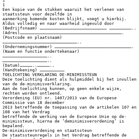
1
1
Een kopie van de stukken waaruit het verlenen van
staatssteun voor dezelfde in
aanmerking komende kosten blijkt, voegt u hierbij.
Aldus volledig en naar waarheid ingevuld door
(Bedrijfsnaam) ……………………………………………………………………… ………………………..
(Adres)…………………………………………………………………………………………………………….
(Postcode en plaatsnaam)
………………………………………………………………………………..
(Ondernemingsnummer) ………………………………………………………………………………….
(Naam en functie ondertekenaar)
………………………………………………..
………………………………………………..
(Datum)……………..……………..
(Handtekening) …………………………
TOELICHTING VERKLARING DE-MINIMISSTEUN
Deze toelichting dient als hulpmiddel bij het invullen
van de de-minimisverklaring.
Aan de toelichting kunnen, op geen enkele wijze,
rechten worden ontleend.
Verordening (EU) nr. 1407/2013 van de Europese
Commissie van 18 december
2013 betreffende de toepassing van de artikelen 107 en
108 van het Verdrag
betreffende de werking van de Europese Unie op de-
minimissteun, hierna de ‘deminimisverordening’ is
bepalend.
De-minimisverordening en staatssteun
De staatssteunregels in het Verdrag betreffende de