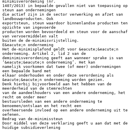
minimisverordening (nr.
1407/2013) in bepaalde gevallen niet van toepassing op
steun aan ondernemingen
die actief zijn in de sector verwerking en afzet van
landbouwproducten. Ook
exportsteun, steun waardoor binnenlandse producten ten
opzichte van ingevoerde
producten worden bevoordeeld en steun voor de aanschaf
van vervoermiddelen valt
buiten de de-minimisvrijstelling.
E&eacute;n onderneming
Het de-minimisplafond geldt voor &eacute;&eacute;n
onderneming. Artikel 2, lid 2 van de
deminimisverordening geeft aan wanneer sprake is van
‘&eacute;&eacute;n onderneming’. Het kan
namelijk voorkomen dat twee (of meer) ondernemingen
een bepaalde band met
elkaar onderhouden en onder deze verordening als
&eacute;&eacute;n onderneming worden gezien.
Denk hierbij bijvoorbeeld aan het hebben van de
meerderheid van de stemrechten
van de aandeelhouders van een andere onderneming, het
recht om onder meer
bestuursleden van een andere onderneming te
benoemen/ontslaan en het recht een
overheersende invloed op een andere onderneming uit te
oefenen.
Bedrag van de-minimissteun
Door middel van deze verklaring geeft u aan dat met de
huidige subsidieverlening