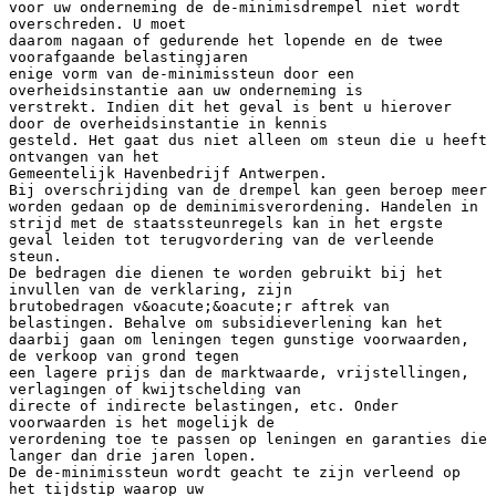
voor uw onderneming de de-minimisdrempel niet wordt
overschreden. U moet
daarom nagaan of gedurende het lopende en de twee
voorafgaande belastingjaren
enige vorm van de-minimissteun door een
overheidsinstantie aan uw onderneming is
verstrekt. Indien dit het geval is bent u hierover
door de overheidsinstantie in kennis
gesteld. Het gaat dus niet alleen om steun die u heeft
ontvangen van het
Gemeentelijk Havenbedrijf Antwerpen.
Bij overschrijding van de drempel kan geen beroep meer
worden gedaan op de deminimisverordening. Handelen in
strijd met de staatssteunregels kan in het ergste
geval leiden tot terugvordering van de verleende
steun.
De bedragen die dienen te worden gebruikt bij het
invullen van de verklaring, zijn
brutobedragen v&oacute;&oacute;r aftrek van
belastingen. Behalve om subsidieverlening kan het
daarbij gaan om leningen tegen gunstige voorwaarden,
de verkoop van grond tegen
een lagere prijs dan de marktwaarde, vrijstellingen,
verlagingen of kwijtschelding van
directe of indirecte belastingen, etc. Onder
voorwaarden is het mogelijk de
verordening toe te passen op leningen en garanties die
langer dan drie jaren lopen.
De de-minimissteun wordt geacht te zijn verleend op
het tijdstip waarop uw