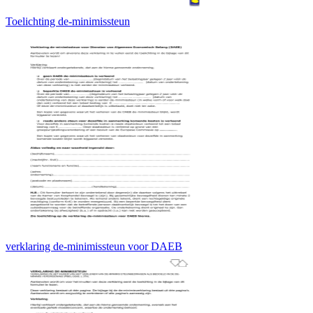
Toelichting de-minimissteun
verklaring de-minimissteun voor DAEB