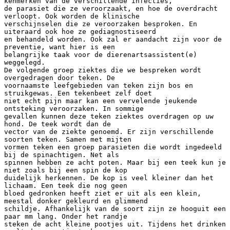
kenmerken van de verschillende infecties,
de parasiet die ze veroorzaakt, en hoe de overdracht
verloopt. Ook worden de klinische
verschijnselen die ze veroorzaken besproken. En
uiteraard ook hoe ze gediagnostiseerd
en behandeld worden. Ook zal er aandacht zijn voor de
preventie, want hier is een
belangrijke taak voor de dierenartsassistent(e)
weggelegd.
De volgende groep ziektes die we bespreken wordt
overgedragen door teken. De
voornaamste leefgebieden van teken zijn bos en
struikgewas. Een tekenbeet zelf doet
niet echt pijn maar kan een vervelende jeukende
ontsteking veroorzaken. In sommige
gevallen kunnen deze teken ziektes overdragen op uw
hond. De teek wordt dan de
vector van de ziekte genoemd. Er zijn verschillende
soorten teken. Samen met mijten
vormen teken een groep parasieten die wordt ingedeeld
bij de spinachtigen. Net als
spinnen hebben ze acht poten. Maar bij een teek kun je
niet zoals bij een spin de kop
duidelijk herkennen. De kop is veel kleiner dan het
lichaam. Een teek die nog geen
bloed gedronken heeft ziet er uit als een klein,
meestal donker gekleurd en glimmend
schildje. Afhankelijk van de soort zijn ze hooguit een
paar mm lang. Onder het randje
steken de acht kleine pootjes uit. Tijdens het drinken