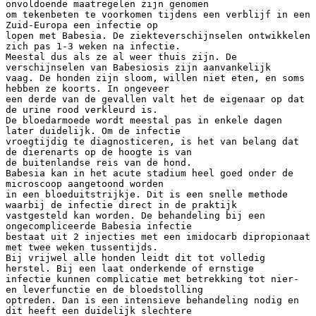
onvoldoende maatregelen zijn genomen
om tekenbeten te voorkomen tijdens een verblijf in een
Zuid-Europa een infectie op
lopen met Babesia. De ziekteverschijnselen ontwikkelen
zich pas 1-3 weken na infectie.
Meestal dus als ze al weer thuis zijn. De
verschijnselen van Babesiosis zijn aanvankelijk
vaag. De honden zijn sloom, willen niet eten, en soms
hebben ze koorts. In ongeveer
een derde van de gevallen valt het de eigenaar op dat
de urine rood verkleurd is.
De bloedarmoede wordt meestal pas in enkele dagen
later duidelijk. Om de infectie
vroegtijdig te diagnosticeren, is het van belang dat
de dierenarts op de hoogte is van
de buitenlandse reis van de hond.
Babesia kan in het acute stadium heel goed onder de
microscoop aangetoond worden
in een bloeduitstrijkje. Dit is een snelle methode
waarbij de infectie direct in de praktijk
vastgesteld kan worden. De behandeling bij een
ongecompliceerde Babesia infectie
bestaat uit 2 injecties met een imidocarb dipropionaat
met twee weken tussentijds.
Bij vrijwel alle honden leidt dit tot volledig
herstel. Bij een laat onderkende of ernstige
infectie kunnen complicatie met betrekking tot nier-
en leverfunctie en de bloedstolling
optreden. Dan is een intensieve behandeling nodig en
dit heeft een duidelijk slechtere