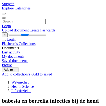
Study
lib
Explore Categories
Login
Upload document
Create flashcards
×
Login
Flashcards
Collections
Documents
Last activity
My documents
Saved documents
Profile
Add to ...
Add to collection(s)
Add to saved
Wetenschap
Health Science
Infectieziekte
babesia en borrelia infecties bij de hond