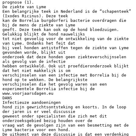
prognose (1).
De ziekte van Lyme
Een belangrijke teek in Nederland is de “schapenteek”
(Ixodes Ricinus). Deze teek
kan de Borrelia burgdorferi bacterie overdragen die
bij de mens de ziekte van Lyme
geeft. Deze teek kan ook op de hond bloedzuigen.
Gelukkig blijkt de hond nauwelijks
tot niet gevoelig voor de ontwikkeling van de ziekte
van Lyme. Ondanks het feit dat
bij veel honden antistoffen tegen de ziekte van Lyme
gevonden worde, blijkt uit
onderzoek dat deze honden geen ziekteverschijnselen
als gevolg van de infectie
hebben ontwikkeld. Ook uit proefdieronderzoek blijkt
dat het niet makkelijk is om
verschijnselen van een infectie met Borrelia bij de
hond op te wekken. De belangrijkste
verschijnselen die het gevolg waren van een
experimentele Borrelia infectie bij de
www.voorjaarsdagen.eu
DANS
Infectieuze aandoeningen
hond zijn gewrichtsontsteking en koorts. In de loop
der jaren is er veel discussie
geweest onder specialisten die zich met dit
onderzoeksgebied bezig houden over de
vraag wat de gevolgen zijn van een besmetting met de
Lyme bacterie voor een hond.
De uitkomst van deze discussie is dat een verdenking