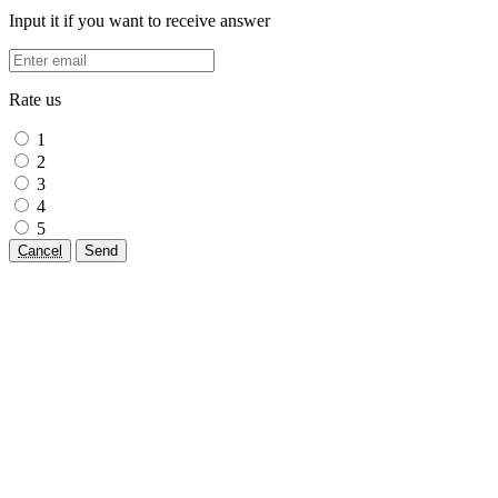
Input it if you want to receive answer
Rate us
1
2
3
4
5
Cancel
Send