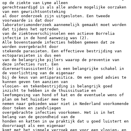
op de ziekte van Lyme alleen
gerechtvaardigd is als alle andere mogelijke oorzaken
van een gewrichtsontsteking
al door onderzoek zijn uitgesloten. Een tweede
voorwaarde is dat door
laboratoriumonderzoek aannemelijk gemaakt moet worden
dat tijdens het optreden
van de ziekteverschijnselen een actieve Borrelia
infectie in de hond aanwezig was (2).
Alle bovenstaande infecties hebben gemeen dat ze
worden overgebracht door
stekende parasieten. Een effectieve bestrijding van
ectoparasieten is dus een
van de belangrijke pijlers waarop de preventie van
deze infecties rust. Een
dierenartsassistent(e) is een belangrijke schakel in
de voorlichting van de eigenaar
bij de keus van antiparasitica. Om een goed advies te
kunnen geven ten aanzien van
vlooien- en tekenbestrijding is belangrijk goed
inzicht te hebben in de thuissituatie en
leefomgeving van hond of kat en de eventuele wens of
plan om het huisdier mee te
nemen naar gebieden waar niet in Nederland voorkomende
door teken en zandvliegen
overgebrachte infecties voorkomen. Het is in het
belang van de gezondheid van de
honden en katten in uw praktijk dat u goed luistert en
doorvraagt als een eigenaar
komt met het simpele verzoek een voor een vlooien- en