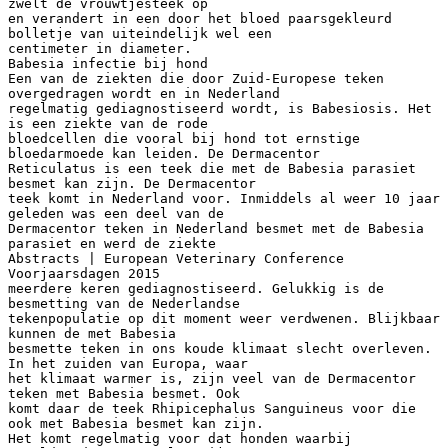
zwelt de vrouwtjesteek op
en verandert in een door het bloed paarsgekleurd
bolletje van uiteindelijk wel een
centimeter in diameter.
Babesia infectie bij hond
Een van de ziekten die door Zuid-Europese teken
overgedragen wordt en in Nederland
regelmatig gediagnostiseerd wordt, is Babesiosis. Het
is een ziekte van de rode
bloedcellen die vooral bij hond tot ernstige
bloedarmoede kan leiden. De Dermacentor
Reticulatus is een teek die met de Babesia parasiet
besmet kan zijn. De Dermacentor
teek komt in Nederland voor. Inmiddels al weer 10 jaar
geleden was een deel van de
Dermacentor teken in Nederland besmet met de Babesia
parasiet en werd de ziekte
Abstracts | European Veterinary Conference
Voorjaarsdagen 2015
meerdere keren gediagnostiseerd. Gelukkig is de
besmetting van de Nederlandse
tekenpopulatie op dit moment weer verdwenen. Blijkbaar
kunnen de met Babesia
besmette teken in ons koude klimaat slecht overleven.
In het zuiden van Europa, waar
het klimaat warmer is, zijn veel van de Dermacentor
teken met Babesia besmet. Ook
komt daar de teek Rhipicephalus Sanguineus voor die
ook met Babesia besmet kan zijn.
Het komt regelmatig voor dat honden waarbij