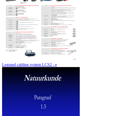
Legrand cabling system LCS2 - e