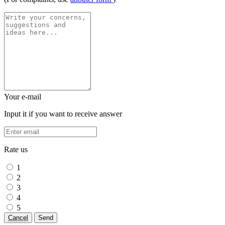
Your e-mail
Input it if you want to receive answer
Rate us
1
2
3
4
5
Cancel
Send