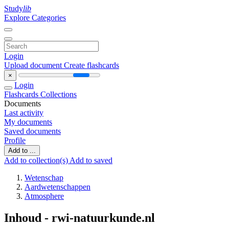
Study
lib
Explore Categories
Login
Upload document
Create flashcards
×
Login
Flashcards
Collections
Documents
Last activity
My documents
Saved documents
Profile
Add to ...
Add to collection(s)
Add to saved
Wetenschap
Aardwetenschappen
Atmosphere
Inhoud - rwi-natuurkunde.nl