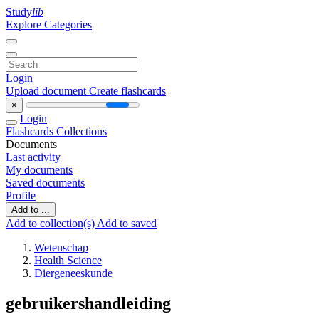
Study
lib
Explore Categories
Login
Upload document
Create flashcards
×
Login
Flashcards
Collections
Documents
Last activity
My documents
Saved documents
Profile
Add to ...
Add to collection(s)
Add to saved
Wetenschap
Health Science
Diergeneeskunde
gebruikershandleiding