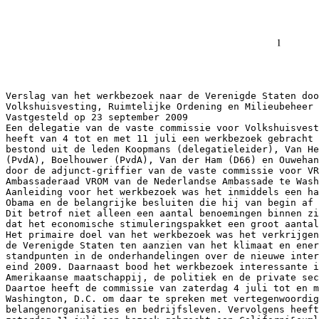
Verslag van het werkbezoek naar de Verenigde Staten door de vaste commissie voor Volkshuisvesting, Ruimtelijke Ordening en Milieubeheer van 4-11 juli 2009 Vastgesteld op 23 september 2009 Een delegatie van de vaste commissie voor Volkshuisvesting, Ruimtelijke Ordening en Milieubeheer heeft van 4 tot en met 11 juli een werkbezoek gebracht aan de Verenigde Staten. De delegatie bestond uit de leden Koopmans (delegatieleider), Van Heugten (CDA), Pieper (CDA), Samsom (PvdA), Boelhouwer (PvdA), Van der Ham (D66) en Ouwehand (PvdD). De delegatie werd begeleid door de adjunct-griffier van de vaste commissie voor VROM, Mw. Lemaier en Mw. Bersee, Ambassaderaad VROM van de Nederlandse Ambassade te Washington. Aanleiding voor het werkbezoek was het inmiddels een half jaar aan de macht zijn van president Obama en de belangrijke besluiten die hij van begin af aan heeft genomen over klimaat en energie. Dit betrof niet alleen een aantal benoemingen binnen zijn administratie op dit terrein maar ook het feit dat het economische stimuleringspakket een groot aantal “groene” investeringen bevat. Het primaire doel van het werkbezoek was het verkrijgen van nader inzicht in de nieuwe opstelling van de Verenigde Staten ten aanzien van het klimaat en energiebeleid in de Obama-administratie, en de standpunten in de onderhandelingen over de nieuwe internationale klimaatafspraken in Kopenhagen eind 2009. Daarnaast bood het werkbezoek interessante inzichten in ontwikkelingen binnen de Amerikaanse maatschappij, de politiek en de private sector. Daartoe heeft de commissie van zaterdag 4 juli tot en met woensdag 8 juli een bezoek gebracht aan Washington, D.C. om daar te spreken met vertegenwoordigers van Administratie, Congres, belangenorganisaties en bedrijfsleven. Vervolgens heeft de commissie van woensdag 8 tot en met zaterdag 11 juli een bezoek gebracht aan Californi&euml;, alwaar zij in zowel Sacramento als San Francisco heeft gesproken over klimaat en energiebeleid op staatniveau en een dag is uitgetrokken voor bedrijfsbezoeken in Silicon Valley In onderstaand verslag worden de hoofdlijnen van de gevoerde gesprekken weergegeven. Het volledige programma van het werkbezoek alsmede een overzicht van de gesprekspartners is als bijlage bij dit verslag opgenomen. Tot slot is een bijlage beschikbaar met daarin de handouts van een aantal presentaties die de commissie heeft gekregen, en waarnaar verschillende malen wordt verwezen in dit verslag. De delegatie bedankt alle gesprekspartners en degenen die betrokken zijn geweest bij het organiseren van dit werkbezoek. In het bijzonder wil de delegatie haar waardering uitspreken voor de inzet van de ambassadeur en de medewerkers van de Nederlandse ambassade in Washington, D.C. en de technisch-wetenschappelijke afdeling van het ministerie van EZ in Californi&euml; bij de voorbereiding van het programma en tijdens het werkbezoek. De hartelijke ontvangst in de Verenigde Staten en de goede begeleiding van de delegatie hebben in belangrijke mate bijgedragen aan het welslagen van het werkbezoek. De voorzitter van de delegatie, Koopmans De griffier van de delegatie, Lemaier 1 Samenvatting Rode draad tijdens het werkbezoek was de op 26 juni 2009 door het Huis van Afgevaardigden aangenomen wet HR 2454, The American Clean Energy and Security Act1. Deze bill wordt in de volksmond Waxman-Markey2 genoemd, naar de twee Democratische indieners en hoofdsponsoren van de bill. Waxman-Markey werd aangenomen met een krappe meerderheid van 219 stemmen voor en 212 stemmen tegen, met 44 Democratische tegenstemmen en acht Republikeinse voorstemmen. Het was mede te danken aan de enorme lobby-inspanning van zowel de Obama regering als House Speaker Nancy Pelosi om de benodigde stemmen binnen te slepen. De Waxman-Markey bill bestaat uit een aantal onderdelen: 1. Clean energy: dit gaat o.a. over de doelstelling van een 6% Renewable Electicity Standard in 2012 en 20% in 2020, gaat over carbon capture en storage technologie, performance standaarden voor nieuwe kolencentrales (en het doel om in 2020 met ccs te gaan werken), onderzoek en ontwikkeling van elektrische auto’s 2. Energy efficiency: Voorstellen voor programma’s met betrekking energie-effici&euml;nte gebouwen (nieuwe huizen moeten 30% meer effici&euml;nt zijn in 2012 en 50% in 2016), lampen, (huishoudelijke) apparaten en transport; 3. Reducing global warming pollution: De emissie-uitstoot moet in 2012 met 3%, in 2020 met 17%, in 2030 met 42% en in 2050 met 83% verminderd zijn vergeleken met 2005. Wat betreft het emissiehandelssysteem zal, beginnend in 2012, 85% van de emissierechten worden weggegeven en zal de overige 15% worden geveild. Nagestreefd wordt om na 2030 70% van de emissierechten te veilen. Prijs per ton CO2 ligt tussen de 10 en 20 USD. 4. Transitioning to a clean energy economy: de investeringen lopen tot 2025 op tot 190 miljard USD: 90 biljard USD voor staatsprogramma’s die hernieuwbare energie en energie-effici&euml;ntie promoten; 60 miljard voor CCS, 20 miljard voor investeringen in elektrische motorvoertuigen en 20 miljard voor onderzoek en ontwikkeling van andere maatregelen ten behoeven van een duurzame en schone economie. 5. Agriculture and forestry related offsets: De landbouw en bossen sector worden uitgesloten van een maximumhoeveelheid aan uitstoot van broeikasgassen; wel zullen ze binnen een emissieoffsetprogramma komen onder toezicht van de Minister van Landbouw. Tussen 2012 en 2025 zal 5% van de emissierechten worden uitgedeeld aan projecten die ontbossing in tropische gebieden voorkomen en die werken aan het ontwikkelen van internationale offset-programma’s ten behoeve van ontbossing. Het uitsluiten van de landbouwsector in het emissiehandelssysteem, en het verleggen van het toezicht over de landbouwsector van de Environmental Protection Agency naar de minister van Landbouw was de belangrijkste voorwaarde voor een aantal leden uit staten met veel landbouw om Waxman-Markey aangenomen te krijgen in het Huis van Afgevaardigden. Een andere legitimatie om de bill aangenomen te krijgen was de toezegging dat deze bill “energy security” zal waarborgen en zorgt voor banencreatie, met name als het gaat om “groene” banen. Een ander twistpunt (met name met de President) wordt het border tax adjustment (tarief) voor bepaalde producten uit landen die in 2020 niet voldoende maatregelen hebben genomen om hun emissieuitstoot te beperken. Op dit moment is de Senaat aan zet. De Senaatscommissie on Environment and Public Works heeft onder leiding van Senator Barbara Boxer (Democraat uit Californi&euml;) het voortouw in het formuleren van het emissiehandelssysteem namens de Senaat. Naast bovengenoemde commissies nemen nog vijf andere commissies verschillende aspecten van een klimaatwet onder hun hoede. De planning is om op 28 september 2009 met een gezamenlijke klimaatwet te komen vanuit de zes comm