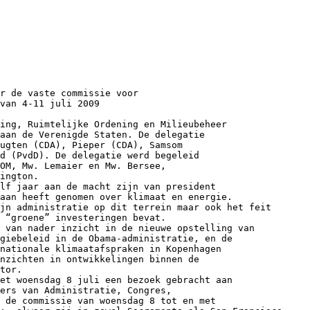
issies. Pas als deze zes commissies het onderling eens zijn, en als de verwachting is dat de wet een kans maakt om te worden aangenomen, zal deze in stemming worden gebracht. Klimaatwetten in de Senaat hebben echter een slechte voorgeschiedenis. In 2003 heeft de Senaat al de Lieberman-McCain Climate Stewardship Act3 met 55 tegen 43 stemmen afgewezen. De samenstelling van de Senaat was 1 HR staat voor House of Representatives, betekent dat de Bill vanuit het Huis van Afgevaardigden komt Henry Waxman is voorzitter van het Energy and Comnerce Committee en afkomstig uit Californi&euml;; Ed Markey vertegenwoordigt Massachusetts en is de leider van de Select Committee on Energy Independence and Global Warming 3 Dit voorstel was zelfs bipartisan, d.w.z. tweepartijdig: het werd door zowel een Republikein als een Democraat gesponsord 2 2 toentertijd uiteraard anders dan nu (met daarbovenop het feit dat toenmalig president George W. Bush een apert tegenstander van klimaatbeleid was) , maar het geeft aan hoe gevoelig klimaatwetgeving ligt. Bovendien ligt het onderscheid tussen voor- en tegenstanders niet zozeer politiek als wel regionaal. Het zijn de staten aan de oost- en westkust die over het algemeen voorstander zijn van klimaatwetgeving; de zogenaamde “coal-states” in de Mid-West, de Rust-belt (zware industrie&euml;n) en het westen zijn ertegen omdat het in hun ogen banenverlies oplevert; bovendien zien de meeste burgers niet in waarom in tijden van economische crisis, waarin mensen hun banen verliezen en huizen moeten opgeven geld wordt ge&iuml;nvesteerd in het klimaat. In de verschillende gesprekken wordt verschillend gedacht over de kans van slagen van een klimaatwet in de Senaat dit najaar. De tendens is dat de verwachtingen laag zijn en dat de kans niet groot wordt geacht dat er een compromis komt. Grote vraag is wat er gebeurt als de Senaat geen klimaatwet in stemming brengt of als de klimaatwet wordt afgestemd; wat betekent dit voor de onderhandelingspositie van Obama in Kopenhagen in december 2009? Stand van zaken voortgang Klimaatwet: update van Henri&euml;tte Bersee d.d eind augustus 2009 De Obama administratie heeft aangegeven haar uiteindelijke inzet voor Kopenhagen te laten afhangen van de ambitie en de voortgang die het Congres laat zien ten aanzien van nationale energie- en/of klimaatwetgeving. Daarmee wil de Obama administratie voorkomen dat de Kyoto ervaring van 1997 wordt herhaald: wel internationale overeenstemming, maar geen draagvlak en dus geen toestemming voor ratificatie in het Congres. De Obama heeft energie- en klimaatwetgeving hoog op het prioriteitenlijstje gezet. Het is naast gezondheidszorg het onderwerp waarop hij met het Congres moet scoren de komende maanden om - zoals veel commentatoren melden - zijn geloofwaardigheid niet in geding te brengen. Gezondheidszorg wordt daarbij in het algemeen gezien als de eerste prioriteit. Voortgang in het Congres hoeft niet pers&eacute; te betekenen dat er v&oacute;&oacute;r Kopenhagen een klimaatwet moet liggen, die zowel door Huis als Senaat is aangenomen. Het gaat om demonstrable progress. Aangenomen mag w