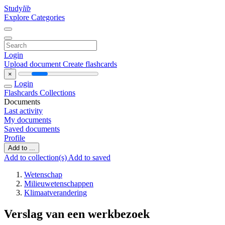
Study
lib
Explore Categories
Login
Upload document
Create flashcards
×
Login
Flashcards
Collections
Documents
Last activity
My documents
Saved documents
Profile
Add to ...
Add to collection(s)
Add to saved
Wetenschap
Milieuwetenschappen
Klimaatverandering
Verslag van een werkbezoek