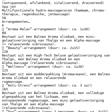
(ontspannend, afslankend, vitaliserend, drainerend)
Spa-jet
Multifunctionele hydro-massagecocon (hammam, chromo-
therapie, regendouche, jetmassage)
50
Arrangementen…
€
 “Aroma-Relax”-arrangement (duur: ca. 1u30)
88
Bestaat uit een Balneo Aroma oliebad, een mini-
gelaatsverzorging van Thalgo en een Alpha-massage
(= relaxerende vibrosauna).
 “Beauty”-arrangement (duur: ca. 2u15)
120
Bestaat uit een High-Tech Deluxe gelaatsverzorging van
Thalgo, een Balneo Aroma oliebad en een
Alpha-massage (relaxerende vibrosauna).
 “Wellness”-arrangement (duur: ca. 1u30)
125
Bestaat uit een modderpakking (Aromaceane), een Balneo
Aroma oliebad en een relaxerende
rugmassage.
 “Anti-Stress”-arrangement (duur: ca. 3 uur)
165
Bestaat uit een Balneo Aroma oliebad, een volledige
algenpakking van het lichaam, een
ontspannende rugmassage, een mini-gelaatsverzorging
van Thalgo en aan Alpha-massage
(relaxerende vibrosauna).
 “Duo”-arrangement (voor 2 personen, duur: ca. 3u15)