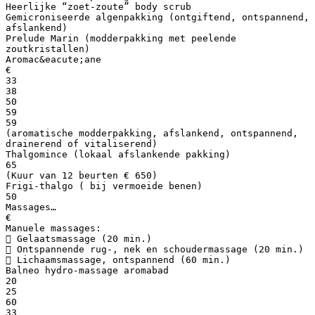
Heerlijke “zoet-zoute” body scrub
Gemicroniseerde algenpakking (ontgiftend, ontspannend,
afslankend)
Prelude Marin (modderpakking met peelende
zoutkristallen)
Aromac&eacute;ane
€
33
38
50
59
59
(aromatische modderpakking, afslankend, ontspannend,
drainerend of vitaliserend)
Thalgomince (lokaal afslankende pakking)
65
(Kuur van 12 beurten € 650)
Frigi-thalgo ( bij vermoeide benen)
50
Massages…
€
Manuele massages:
 Gelaatsmassage (20 min.)
 Ontspannende rug-, nek en schoudermassage (20 min.)
 Lichaamsmassage, ontspannend (60 min.)
Balneo hydro-massage aromabad
20
25
60
33