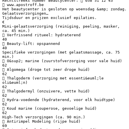
Rechtstreeks nummer Beautycenter:  058 51 12 43
 www.apostroff.be
Het beautycenter is gesloten op woensdag &amp; zondag.
Gelaatsverzorgingen…
Tijdsduur en prijzen exclusief epilaties.
€
Mini-gelaatsverzorging (reiniging, peeling, masker,
ca. 45 min.)
 Verfrissend ritueel: hydraterend
40
 Beauty-lift: opspannend
40
Specifieke verzorgingen (met gelaatsmassage, ca. 75
min.)
 O&sup2; marine (zuurstofverzorging voor vale huid)
62
 Algomega (droge tot zeer droge huid)
62
 Thalgoderm (verzorging met essenti&euml;le
oli&euml;n)
62
 Thalgodermyl (onzuivere, vette huid)
62
 Hydra-voedende (hydraterend, voor elk huidtype)
62
 Koud marine (couperose, gevoelige huid)
62
High-Tech verzorgingen (ca. 90 min.)
 Antirimpel Modeling (rijpe huid)
69