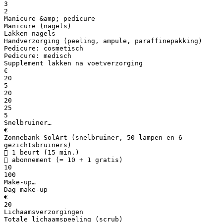
3
2
Manicure &amp; pedicure
Manicure (nagels)
Lakken nagels
Handverzorging (peeling, ampule, paraffinepakking)
Pedicure: cosmetisch
Pedicure: medisch
Supplement lakken na voetverzorging
€
20
5
20
20
25
5
Snelbruiner…
€
Zonnebank SolArt (snelbruiner, 50 lampen en 6
gezichtsbruiners)
 1 beurt (15 min.)
 abonnement (= 10 + 1 gratis)
10
100
Make-up…
Dag make-up
€
20
Lichaamsverzorgingen
Totale lichaamspeeling (scrub)