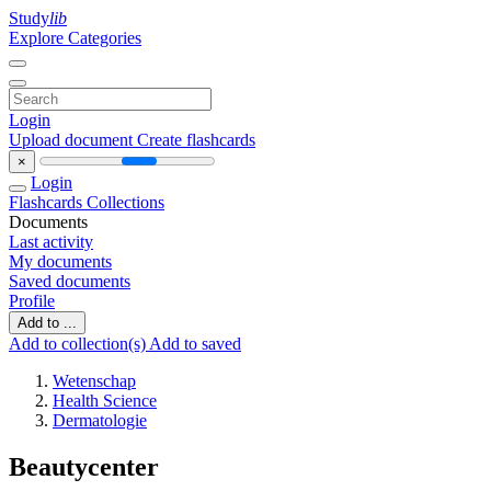
Study
lib
Explore Categories
Login
Upload document
Create flashcards
×
Login
Flashcards
Collections
Documents
Last activity
My documents
Saved documents
Profile
Add to ...
Add to collection(s)
Add to saved
Wetenschap
Health Science
Dermatologie
Beautycenter