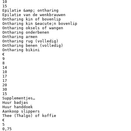
10
15
Epilatie &amp; ontharing
Epilatie van de wenkbrauwen
Ontharing kin of bovenlip
Ontharing kin &eacute;n bovenlip
Ontharing oksels of wangen
Ontharing onderbenen
Ontharing armen
Ontharing rug (volledig)
Ontharing benen (volledig)
Ontharing bikini
€
9
8
14
10
17
17
20
30
15
Supplementjes…
Huur badjas
Huur handdoek
Aankoop slippers
Thee (Thalgo) of koffie
€
5
0,75