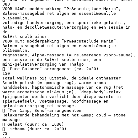
380
VOOR HAAR: modderpakking “Pr&eacute;lude Marin”,
Balneo-massagebad met algen en essenti&euml;le
oli&euml;n,
volledige handverzorging, een specifieke gelaats-,
hals- en decollet&eacute;verzorging en een sessie in
de
SolArt-snelbruiner.
VOOR HEM: modderpakking “Pr&eacute;lude Marin”,
Balneo-massagebad met algen en essenti&euml;le
oli&euml;n,
rugmassage, Alpha-massage (= relaxerende vibro-sauna),
een sessie in de SolArt-snelbruiner, een
mini-gelaatsverzorging van Thalgo.
 “Pure Balance”-arrangement (ca. 2u30)
150
Total wellness bij uitstek, de ideale onthaaster.
Smooth polish (= gommage rug), warme aroma
handdoeken, haptonomische massage van de rug (met
warme aromatische oli&euml;n), ‘deep-body’-relax
(pijnpunten worden verlicht door diepe warmte in
spierweefsel), voetmassage, hoofdmassage en
gelaatsverzorging met massage.
 “Mer &amp; Sens”-arrangementen
Relaxerende behandeling met hot &amp; cold – stone
massage.
 Gelaat (duur: ca. 1u30)
 Lichaam (duur: ca. 2u30)
75