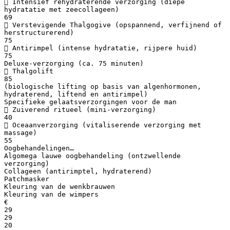
 Intensief rehydraterende verzorging (diepe
hydratatie met zeecollageen)
69
 Verstevigende Thalgogive (opspannend, verfijnend of
herstructurerend)
75
 Antirimpel (intense hydratatie, rijpere huid)
75
Deluxe-verzorging (ca. 75 minuten)
 Thalgolift
85
(biologische lifting op basis van algenhormonen,
hydraterend, liftend en antirimpel)
Specifieke gelaatsverzorgingen voor de man
 Zuiverend ritueel (mini-verzorging)
40
 Oceaanverzorging (vitaliserende verzorging met
massage)
55
Oogbehandelingen…
Algomega lauwe oogbehandeling (ontzwellende
verzorging)
Collageen (antirimptel, hydraterend)
Patchmasker
Kleuring van de wenkbrauwen
Kleuring van de wimpers
€
29
29
20