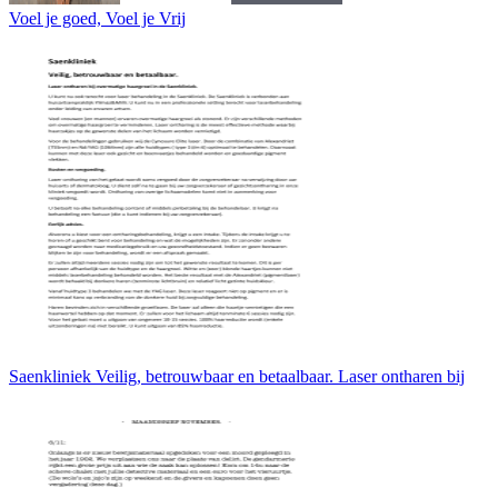
Voel je goed, Voel je Vrij
Saenkliniek Veilig, betrouwbaar en betaalbaar. Laser ontharen bij