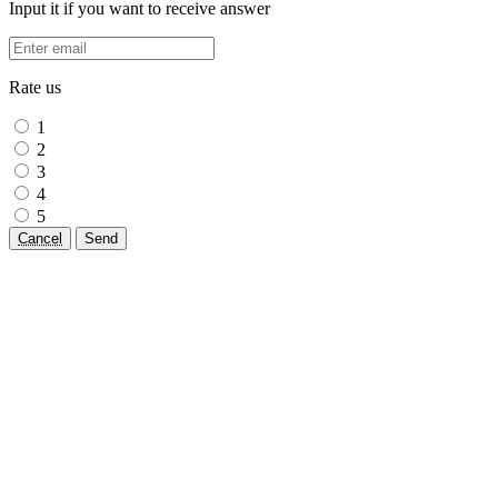
Input it if you want to receive answer
Rate us
1
2
3
4
5
Cancel
Send