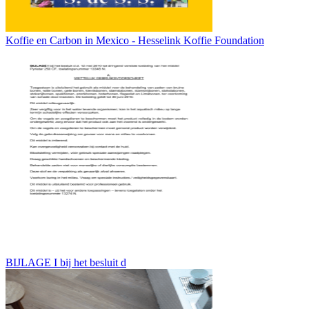
Koffie en Carbon in Mexico - Hesselink Koffie Foundation
BIJLAGE I bij het besluit d