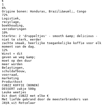
€
1
6%
Origine bonen: Honduras, Brazili&euml;, Congo
72%
Logistiek,
recyclage,
boekhouding,
verzekeringen
10%
Sterkte: 2 'druppeltjes' - smooth &amp; delicious -
niet te sterk, eerder
zachte smaak, heerlijke toegankelijke koffie voor elk
moment van de dag.
12%
Winst = dit
geven we weg &amp;
moet op den duur
meer worden
Belastingen,
schuldafbouw,
voorraad,
marketing
Productkost
CUBZZ KOFFIE (BONEN)
DESSERT zakje 500g
Leuke weetjes
Dit doet CUBZZ met elke €
Met liefde gebrand door de meesterbranders van
JAVA uit Rotselaar