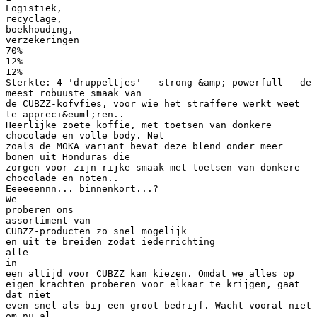
Logistiek,
recyclage,
boekhouding,
verzekeringen
70%
12%
12%
Sterkte: 4 'druppeltjes' - strong &amp; powerfull - de
meest robuuste smaak van
de CUBZZ-kofvfies, voor wie het straffere werkt weet
te appreci&euml;ren..
Heerlijke zoete koffie, met toetsen van donkere
chocolade en volle body. Net
zoals de MOKA variant bevat deze blend onder meer
bonen uit Honduras die
zorgen voor zijn rijke smaak met toetsen van donkere
chocolade en noten..
Eeeeeennn... binnenkort...?
We
proberen ons
assortiment van
CUBZZ-producten zo snel mogelijk
en uit te breiden zodat iederrichting
alle
in
een altijd voor CUBZZ kan kiezen. Omdat we alles op
eigen krachten proberen voor elkaar te krijgen, gaat
dat niet
even snel als bij een groot bedrijf. Wacht vooral niet
om nu al