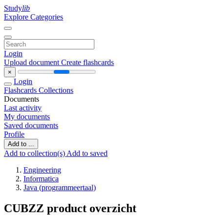
Study
lib
Explore Categories
Login
Upload document
Create flashcards
×
Login
Flashcards
Collections
Documents
Last activity
My documents
Saved documents
Profile
Add to ...
Add to collection(s)
Add to saved
Engineering
Informatica
Java (programmeertaal)
CUBZZ product overzicht