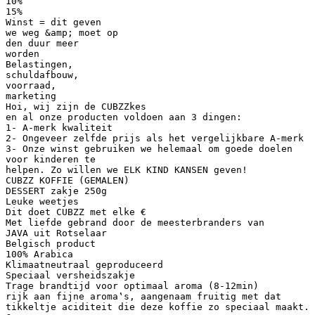
10%
15%
Winst = dit geven
we weg &amp; moet op
den duur meer
worden
Belastingen,
schuldafbouw,
voorraad,
marketing
Hoi, wij zijn de CUBZZkes
en al onze producten voldoen aan 3 dingen:
1- A-merk kwaliteit
2- Ongeveer zelfde prijs als het vergelijkbare A-merk
3- Onze winst gebruiken we helemaal om goede doelen
voor kinderen te
helpen. Zo willen we ELK KIND KANSEN geven!
CUBZZ KOFFIE (GEMALEN)
DESSERT zakje 250g
Leuke weetjes
Dit doet CUBZZ met elke €
Met liefde gebrand door de meesterbranders van
JAVA uit Rotselaar
Belgisch product
100% Arabica
Klimaatneutraal geproduceerd
Speciaal versheidszakje
Trage brandtijd voor optimaal aroma (8-12min)
rijk aan fijne aroma‛s, aangenaam fruitig met dat
tikkeltje aciditeit die deze koffie zo speciaal maakt.