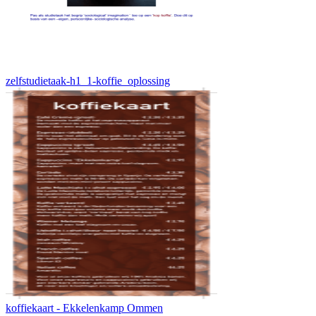
zelfstudietaak-h1_1-koffie_oplossing
koffiekaart - Ekkelenkamp Ommen