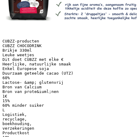
CUBZZ-producten
CUBZZ CHOCODRINK
Brikje 330ml
Leuke weetjes
Dit doet CUBZZ met elke €
Heerlijke, natuurlijke smaak
Enkel Europese soja
Duurzaam geteelde cacao (UTZ)
60%
Lactose- &amp; glutenvrij
Bron van Calcium
Bron van prote&iuml;nen
1€
15%
60% minder suiker
L
Logistiek,
recyclage,
boekhouding,
verzekeringen
Productkost