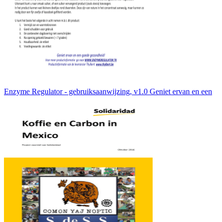
Enzyme Regulator - gebruiksaanwijzing, v1.0 Geniet ervan en een