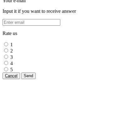
Your e-mail
Input it if you want to receive answer
Rate us
1
2
3
4
5
Cancel
Send