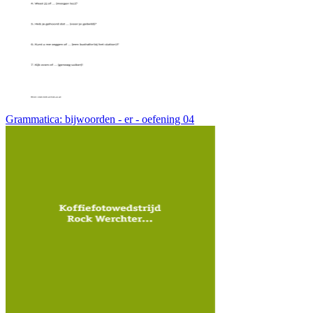
Grammatica: bijwoorden - er - oefening 04