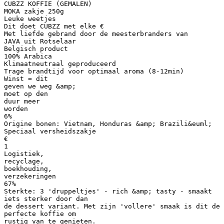
CUBZZ KOFFIE (GEMALEN)
MOKA zakje 250g
Leuke weetjes
Dit doet CUBZZ met elke €
Met liefde gebrand door de meesterbranders van
JAVA uit Rotselaar
Belgisch product
100% Arabica
Klimaatneutraal geproduceerd
Trage brandtijd voor optimaal aroma (8-12min)
Winst = dit
geven we weg &amp;
moet op den
duur meer
worden
6%
Origine bonen: Vietnam, Honduras &amp; Brazili&euml;
Speciaal versheidszakje
€
1
Logistiek,
recyclage,
boekhouding,
verzekeringen
67%
Sterkte: 3 'druppeltjes' - rich &amp; tasty - smaakt
iets sterker door dan
de dessert variant. Met zijn 'vollere' smaak is dit de
perfecte koffie om
rustig van te genieten.