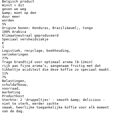
Belgisch product
Winst = dit
geven we weg
&amp; moet op den
duur meer
worden
5%
Origine bonen: Honduras, Brazili&euml;, Congo
100% Arabica
Klimaatneutraal geproduceerd
Speciaal versheidszakje
€
1
Logistiek, recyclage, boekhouding,
verzekeringen
77%
Trage brandtijd voor optimaal aroma (8-12min)
rijk aan fijne aroma‛s, aangenaam fruitig met dat
tikkeltje aciditeit die deze koffie zo speciaal maakt.
11%
7%
Belastingen,
schuldafbouw,
voorraad,
marketing
Productkost
Sterkte: 2 'druppeltjes' - smooth &amp; delicious -
niet te sterk, eerder zachte
smaak, heerlijke toegankelijke koffie voor elk moment
van de dag.