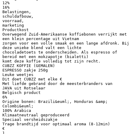
12%
16%
Belastingen,
schuldafbouw,
voorraad,
marketing
Productkost
Overwegend Zuid-Amerikaanse koffiebonen verrijkt met
een klein percentage uit Vietnam
zorgen voor een volle smaak en een lange afdronk. Bij
deze unieke blend valt een lichte
chocoladetoets te onderscheiden. Als espresso of
bereid met een mokzapotje (bialetti)
komt deze koffie volledig tot zijn recht.
CUBZZ KOFFIE (GEMALEN)
ESPRESSO zakje 250g
Leuke weetjes
Dit doet CUBZZ met elke €
Met liefde gebrand door de meesterbranders van
JAVA uit Rotselaar
Belgisch product
6%
Origine bonen: Brazili&euml;, Honduras &amp;
Colombi&euml;
100% Arabica
Klimaatneutraal geproduceerd
Speciaal versheidszakje
Trage brandtijd voor optimaal aroma (8-12min)
€
1