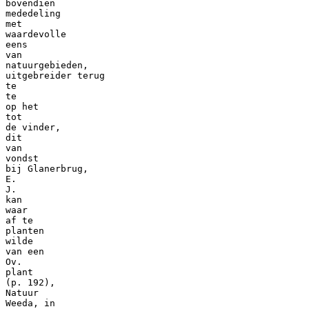
bovendien
mededeling
met
waardevolle
eens
van
natuurgebieden,
uitgebreider terug
te
te
op het
tot
de vinder,
dit
van
vondst
bij Glanerbrug,
E.
J.
kan
waar
af te
planten
wilde
van een
Ov.
plant
(p. 192),
Natuur
Weeda, in