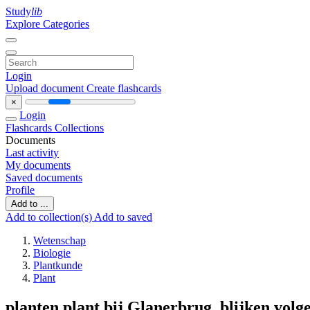
Study
lib
Explore Categories
Login
Upload document
Create flashcards
×
Login
Flashcards
Collections
Documents
Last activity
My documents
Saved documents
Profile
Add to ...
Add to collection(s)
Add to saved
Wetenschap
Biologie
Plantkunde
Plant
planten plant bij Glanerbrug, blijken volg