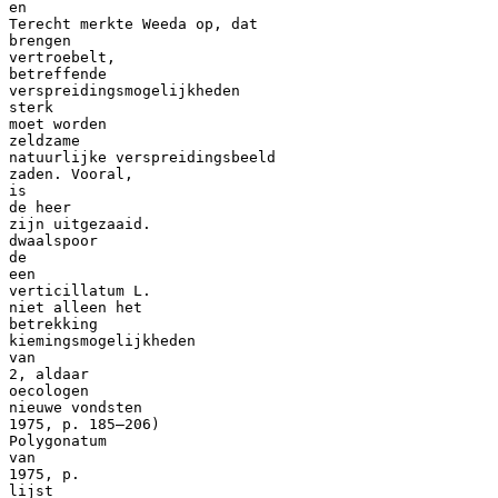
en
Terecht merkte Weeda op, dat
brengen
vertroebelt,
betreffende
verspreidingsmogelijkheden
sterk
moet worden
zeldzame
natuurlijke verspreidingsbeeld
zaden. Vooral,
is
de heer
zijn uitgezaaid.
dwaalspoor
de
een
verticillatum L.
niet alleen het
betrekking
kiemingsmogelijkheden
van
2, aldaar
oecologen
nieuwe vondsten
1975, p. 185—206)
Polygonatum
van
1975, p.
lijst