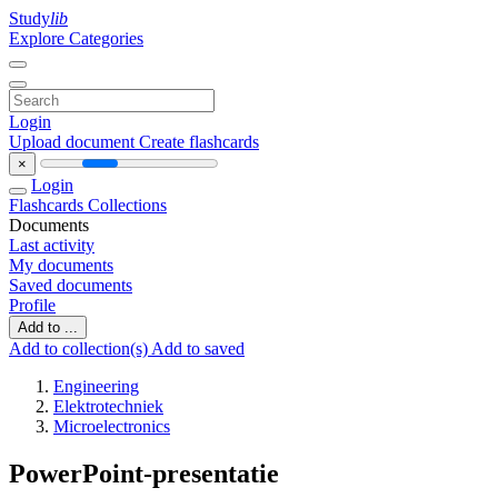
Study
lib
Explore Categories
Login
Upload document
Create flashcards
×
Login
Flashcards
Collections
Documents
Last activity
My documents
Saved documents
Profile
Add to ...
Add to collection(s)
Add to saved
Engineering
Elektrotechniek
Microelectronics
PowerPoint-presentatie