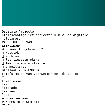
Digitale Projecten
Kleinschalige ict-projecten m.b.v. de digitale
fotocamera
PASFOTOOTJES VAN DE
LEERLINGEN
Waarvoor te gebruiken?
 kapstok
 weektaak
 leerlingbespreking
 leerlingadministratie
 e-maillijst
DIGITAAL PRENTENBOEK
Foto’s maken van voorwerpen met de letter
?
L van …………
lamp
limonade
laarzen
ladder
en daarmee een …….
POWERPOINTPRESENTATIE