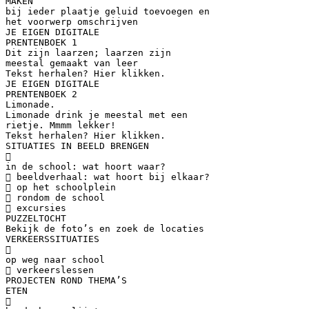
MAKEN
bij ieder plaatje geluid toevoegen en
het voorwerp omschrijven
JE EIGEN DIGITALE
PRENTENBOEK 1
Dit zijn laarzen; laarzen zijn
meestal gemaakt van leer
Tekst herhalen? Hier klikken.
JE EIGEN DIGITALE
PRENTENBOEK 2
Limonade.
Limonade drink je meestal met een
rietje. Mmmm lekker!
Tekst herhalen? Hier klikken.
SITUATIES IN BEELD BRENGEN

in de school: wat hoort waar?
 beeldverhaal: wat hoort bij elkaar?
 op het schoolplein
 rondom de school
 excursies
PUZZELTOCHT
Bekijk de foto’s en zoek de locaties
VERKEERSSITUATIES

op weg naar school
 verkeerslessen
PROJECTEN ROND THEMA’S
ETEN
