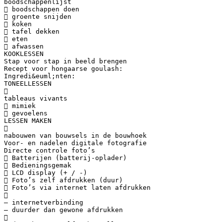
boodschappenlijst
 boodschappen doen
 groente snijden
 koken
 tafel dekken
 eten
 afwassen
KOOKLESSEN
Stap voor stap in beeld brengen
Recept voor hongaarse goulash:
Ingredi&euml;nten:
TONEELLESSEN

tableaus vivants
 mimiek
 gevoelens
LESSEN MAKEN

nabouwen van bouwsels in de bouwhoek
Voor- en nadelen digitale fotografie
Directe controle foto’s
 Batterijen (batterij-oplader)
 Bedieningsgemak
 LCD display (+ / -)
 Foto’s zelf afdrukken (duur)
 Foto’s via internet laten afdrukken

– internetverbinding
– duurder dan gewone afdrukken
