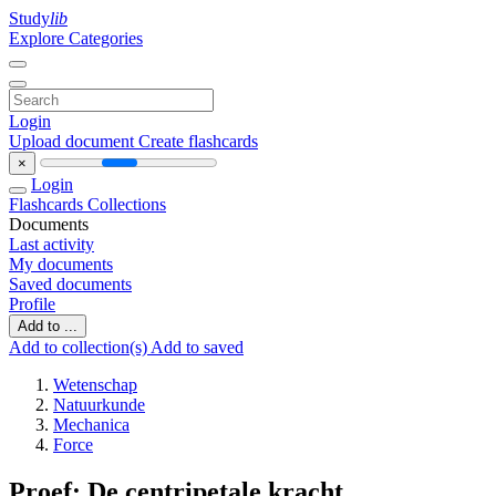
Study
lib
Explore Categories
Login
Upload document
Create flashcards
×
Login
Flashcards
Collections
Documents
Last activity
My documents
Saved documents
Profile
Add to ...
Add to collection(s)
Add to saved
Wetenschap
Natuurkunde
Mechanica
Force
Proef: De centripetale kracht