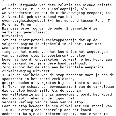
r
1. Leid uitgaande van deze relatie een nieuwe relatie
af tussen Fc, m, r en T (omlooptijd), als
we veronderstellen dat de cirkelbeweging eenparig is.
2. Vermeld, gebruik makend van het
evenredigheidssymbool (~) het verband tussen Fc en T ;
Fc en m; Fc en r.
Bij deze proef worden de onder 2 vermelde drie
verbanden geverifieerd.
Uitvoering
Zet het centripetaalkrachtapparaatje dat op de
volgende pagina is afgebeeld in elkaar. Laat met
&eacute;&eacute;n
ring aan het einde van het koord (om het wegvliegen
van de rubber stop te voorkomen) de stop
boven je hoofd rondcirkelen, terwijl je het koord aan
de onderkant met je andere hand vasthoudt.
Zorg ervoor dat de stop een horizontale eenparige
cirkelbeweging uitvoert.
3. Als de snelheid van de stop toeneemt moet je dan de
spankracht in het koord verkleinen,
gelijk houden of vergroten bij constante straal?
4. Teken op schaal een bovenaanzicht van de cirkelbaan
die de stop beschrijft. Als de stop in
een willekeurig punt p is aangekomen, wordt het koord
doorgeknipt. Teken in de figuur het
verdere verloop van de baan van de stop.
Laat de stop bewegen in een cirkel met een straal van
1,0 m. Bevestig een paperclip aan het koord
onder het buisje als referentiepunt. Door ervoor te