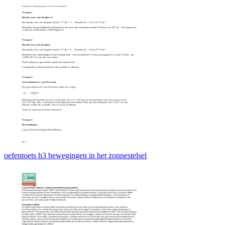
oefentoets h3 bewegingen in het zonnestelsel