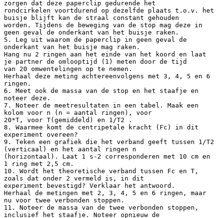
zorgen dat deze paperclip gedurende het
rondcirkelen voortdurend op dezelfde plaats t.o.v. het
buisje blijft kan de straal constant gehouden
worden. Tijdens de beweging van de stop mag deze in
geen geval de onderkant van het buisje raken.
5. Leg uit waarom de paperclip in geen geval de
onderkant van het buisje mag raken.
Hang nu 2 ringen aan het einde van het koord en laat
je partner de omlooptijd (1) meten door de tijd
van 20 omwentelingen op te nemen.
Herhaal deze meting achtereenvolgens met 3, 4, 5 en 6
ringen.
6. Meet ook de massa van de stop en het staafje en
noteer deze.
7. Noteer de meetresultaten in een tabel. Maak een
kolom voor n (n = aantal ringen), voor
20*T, voor T(gemiddeld) en 1/T2 .
8. Waarmee komt de centripetale kracht (Fc) in dit
experiment overeen?
9. Teken een grafiek die het verband geeft tussen 1/T2
(verticaal) en het aantal ringen n
(horizontaal). Laat 1 s-2 corresponderen met 10 cm en
1 ring met 2,5 cm.
10. Wordt het theoretische verband tussen Fc en T,
zoals dat onder 2 vermeld is, in dit
experiment bevestigd? Verklaar het antwoord.
Herhaal de metingen met 2, 3, 4, 5 en 6 ringen, maar
nu voor twee verbonden stoppen.
11. Noteer de massa van de twee verbonden stoppen,
inclusief het staafje. Noteer opnieuw de