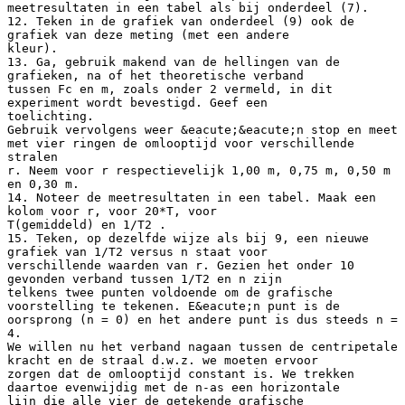
meetresultaten in een tabel als bij onderdeel (7).
12. Teken in de grafiek van onderdeel (9) ook de
grafiek van deze meting (met een andere
kleur).
13. Ga, gebruik makend van de hellingen van de
grafieken, na of het theoretische verband
tussen Fc en m, zoals onder 2 vermeld, in dit
experiment wordt bevestigd. Geef een
toelichting.
Gebruik vervolgens weer &eacute;&eacute;n stop en meet
met vier ringen de omlooptijd voor verschillende
stralen
r. Neem voor r respectievelijk 1,00 m, 0,75 m, 0,50 m
en 0,30 m.
14. Noteer de meetresultaten in een tabel. Maak een
kolom voor r, voor 20*T, voor
T(gemiddeld) en 1/T2 .
15. Teken, op dezelfde wijze als bij 9, een nieuwe
grafiek van 1/T2 versus n staat voor
verschillende waarden van r. Gezien het onder 10
gevonden verband tussen 1/T2 en n zijn
telkens twee punten voldoende om de grafische
voorstelling te tekenen. E&eacute;n punt is de
oorsprong (n = 0) en het andere punt is dus steeds n =
4.
We willen nu het verband nagaan tussen de centripetale
kracht en de straal d.w.z. we moeten ervoor
zorgen dat de omlooptijd constant is. We trekken
daartoe evenwijdig met de n-as een horizontale
lijn die alle vier de getekende grafische