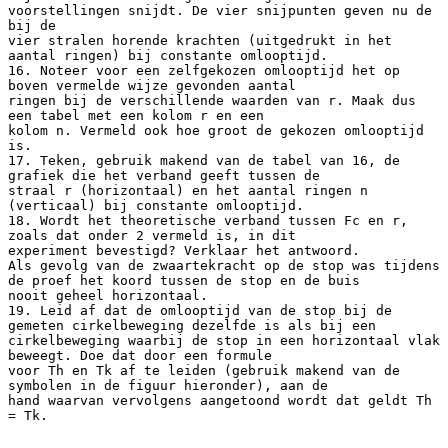
voorstellingen snijdt. De vier snijpunten geven nu de
bij de
vier stralen horende krachten (uitgedrukt in het
aantal ringen) bij constante omlooptijd.
16. Noteer voor een zelfgekozen omlooptijd het op
boven vermelde wijze gevonden aantal
ringen bij de verschillende waarden van r. Maak dus
een tabel met een kolom r en een
kolom n. Vermeld ook hoe groot de gekozen omlooptijd
is.
17. Teken, gebruik makend van de tabel van 16, de
grafiek die het verband geeft tussen de
straal r (horizontaal) en het aantal ringen n
(verticaal) bij constante omlooptijd.
18. Wordt het theoretische verband tussen Fc en r,
zoals dat onder 2 vermeld is, in dit
experiment bevestigd? Verklaar het antwoord.
Als gevolg van de zwaartekracht op de stop was tijdens
de proef het koord tussen de stop en de buis
nooit geheel horizontaal.
19. Leid af dat de omlooptijd van de stop bij de
gemeten cirkelbeweging dezelfde is als bij een
cirkelbeweging waarbij de stop in een horizontaal vlak
beweegt. Doe dat door een formule
voor Th en Tk af te leiden (gebruik makend van de
symbolen in de figuur hieronder), aan de
hand waarvan vervolgens aangetoond wordt dat geldt Th