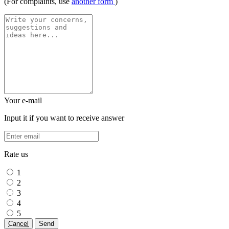
(For complaints, use
another form
)
Your e-mail
Input it if you want to receive answer
Rate us
1
2
3
4
5
Cancel
Send