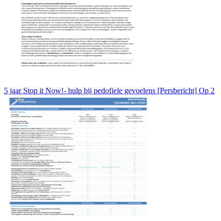
5 jaar Stop it Now!- hulp bij pedofiele gevoelens [Persbericht] Op 2