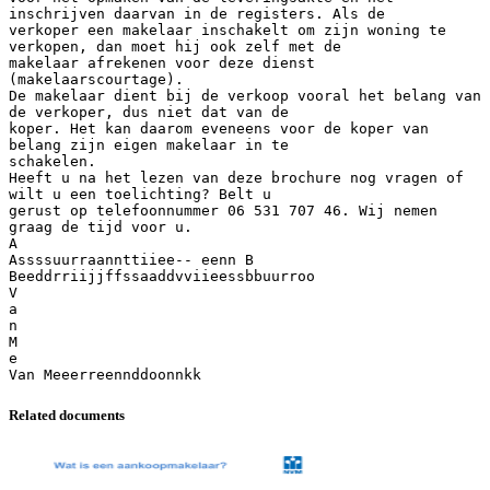
inschrijven daarvan in de registers. Als de
verkoper een makelaar inschakelt om zijn woning te
verkopen, dan moet hij ook zelf met de
makelaar afrekenen voor deze dienst
(makelaarscourtage).
De makelaar dient bij de verkoop vooral het belang van
de verkoper, dus niet dat van de
koper. Het kan daarom eveneens voor de koper van
belang zijn eigen makelaar in te
schakelen.
Heeft u na het lezen van deze brochure nog vragen of
wilt u een toelichting? Belt u
gerust op telefoonnummer 06 531 707 46. Wij nemen
graag de tijd voor u.
A
Assssuurraannttiiee-- eenn B
Beeddrriijjffssaaddvviieessbbuurroo
V
a
n
M
e
Related documents