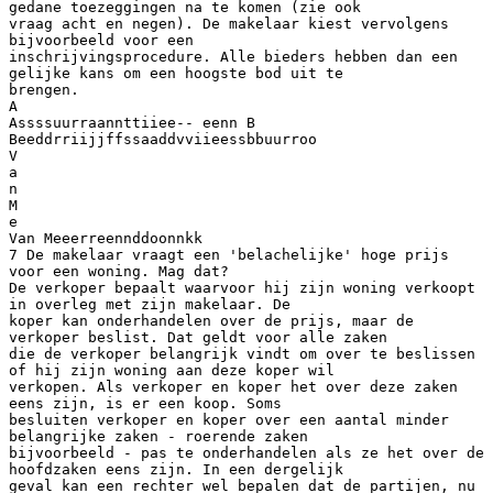
gedane toezeggingen na te komen (zie ook
vraag acht en negen). De makelaar kiest vervolgens
bijvoorbeeld voor een
inschrijvingsprocedure. Alle bieders hebben dan een
gelijke kans om een hoogste bod uit te
brengen.
A
Assssuurraannttiiee-- eenn B
Beeddrriijjffssaaddvviieessbbuurroo
V
a
n
M
e
Van Meeerreennddoonnkk
7 De makelaar vraagt een 'belachelijke' hoge prijs
voor een woning. Mag dat?
De verkoper bepaalt waarvoor hij zijn woning verkoopt
in overleg met zijn makelaar. De
koper kan onderhandelen over de prijs, maar de
verkoper beslist. Dat geldt voor alle zaken
die de verkoper belangrijk vindt om over te beslissen
of hij zijn woning aan deze koper wil
verkopen. Als verkoper en koper het over deze zaken
eens zijn, is er een koop. Soms
besluiten verkoper en koper over een aantal minder
belangrijke zaken - roerende zaken
bijvoorbeeld - pas te onderhandelen als ze het over de
hoofdzaken eens zijn. In een dergelijk
geval kan een rechter wel bepalen dat de partijen, nu