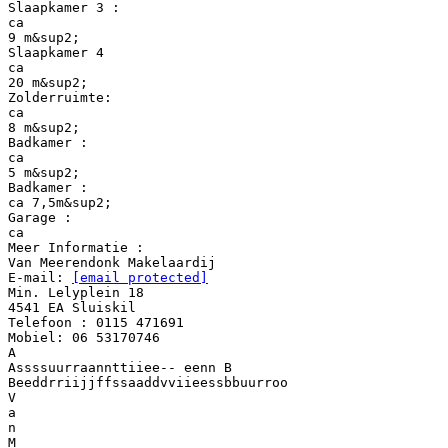
Slaapkamer 3 :
ca
9 m&sup2;
Slaapkamer 4
ca
20 m&sup2;
Zolderruimte:
ca
8 m&sup2;
Badkamer :
ca
5 m&sup2;
Badkamer :
ca 7,5m&sup2;
Garage :
ca
Meer Informatie :
Van Meerendonk Makelaardij
E-mail:
[email protected]
Min. Lelyplein 18
4541 EA Sluiskil
Telefoon : 0115 471691
Mobiel: 06 53170746
A
Assssuurraannttiiee-- eenn B
Beeddrriijjffssaaddvviieessbbuurroo
V
a
n
M