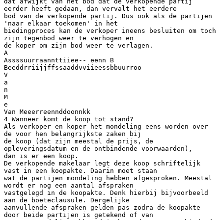
dat afwijkt van het bod dat de verkopende partij
eerder heeft gedaan, dan vervalt het eerdere
bod van de verkopende partij. Dus ook als de partijen
'naar elkaar toekomen' in het
biedingproces kan de verkoper ineens besluiten om toch
zijn tegenbod weer te verhogen en
de koper om zijn bod weer te verlagen.
A
Assssuurraannttiiee-- eenn B
Beeddrriijjffssaaddvviieessbbuurroo
V
a
n
M
e
Van Meeerreennddoonnkk
4 Wanneer komt de koop tot stand?
Als verkoper en koper het mondeling eens worden over
de voor hen belangrijkste zaken bij
de koop (dat zijn meestal de prijs, de
opleveringsdatum en de ontbindende voorwaarden),
dan is er een koop.
De verkopende makelaar legt deze koop schriftelijk
vast in een koopakte. Daarin moet staan
wat de partijen mondeling hebben afgesproken. Meestal
wordt er nog een aantal afspraken
vastgelegd in de koopakte. Denk hierbij bijvoorbeeld
aan de boeteclausule. Dergelijke
aanvullende afspraken gelden pas zodra de koopakte
door beide partijen is getekend of van