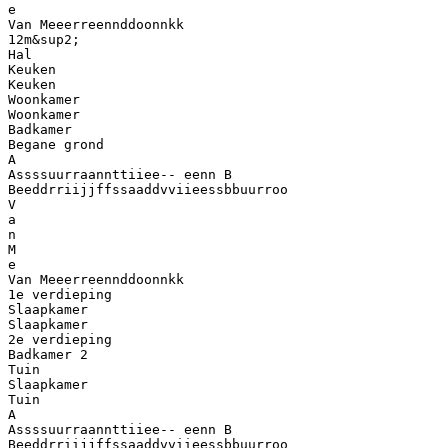
e
Van Meeerreennddoonnkk
12m&sup2;
Hal
Keuken
Keuken
Woonkamer
Woonkamer
Badkamer
Begane grond
A
Assssuurraannttiiee-- eenn B
Beeddrriijjffssaaddvviieessbbuurroo
V
a
n
M
e
Van Meeerreennddoonnkk
1e verdieping
Slaapkamer
Slaapkamer
2e verdieping
Badkamer 2
Tuin
Slaapkamer
Tuin
A
Assssuurraannttiiee-- eenn B
Beeddrriijjffssaaddvviieessbbuurroo