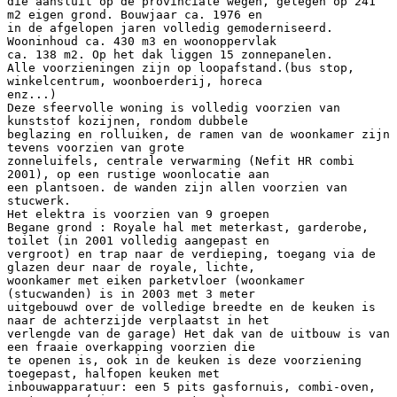
die aansluit op de provinciale wegen, gelegen op 241
m2 eigen grond. Bouwjaar ca. 1976 en
in de afgelopen jaren volledig gemoderniseerd.
Wooninhoud ca. 430 m3 en woonoppervlak
ca. 138 m2. Op het dak liggen 15 zonnepanelen.
Alle voorzieningen zijn op loopafstand.(bus stop,
winkelcentrum, woonboerderij, horeca
enz...)
Deze sfeervolle woning is volledig voorzien van
kunststof kozijnen, rondom dubbele
beglazing en rolluiken, de ramen van de woonkamer zijn
tevens voorzien van grote
zonneluifels, centrale verwarming (Nefit HR combi
2001), op een rustige woonlocatie aan
een plantsoen. de wanden zijn allen voorzien van
stucwerk.
Het elektra is voorzien van 9 groepen
Begane grond : Royale hal met meterkast, garderobe,
toilet (in 2001 volledig aangepast en
vergroot) en trap naar de verdieping, toegang via de
glazen deur naar de royale, lichte,
woonkamer met eiken parketvloer (woonkamer
(stucwanden) is in 2003 met 3 meter
uitgebouwd over de volledige breedte en de keuken is
naar de achterzijde verplaatst in het
verlengde van de garage) Het dak van de uitbouw is van
een fraaie overkapping voorzien die
te openen is, ook in de keuken is deze voorziening
toegepast, halfopen keuken met
inbouwapparatuur: een 5 pits gasfornuis, combi-oven,