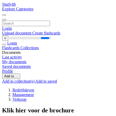
Study
lib
Explore Categories
Login
Upload document
Create flashcards
×
Login
Flashcards
Collections
Documents
Last activity
My documents
Saved documents
Profile
Add to ...
Add to collection(s)
Add to saved
Bedrijfsleven
Management
Verkoop
Klik hier voor de brochure