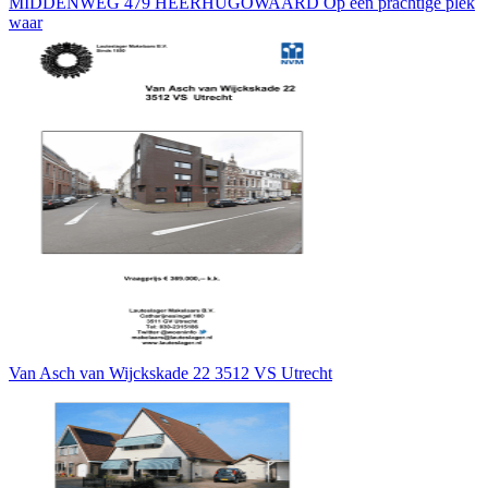
MIDDENWEG 479 HEERHUGOWAARD Op een prachtige plek
waar
Van Asch van Wijckskade 22 3512 VS Utrecht