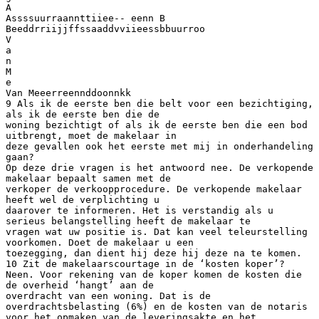
A
Assssuurraannttiiee-- eenn B
Beeddrriijjffssaaddvviieessbbuurroo
V
a
n
M
e
Van Meeerreennddoonnkk
9 Als ik de eerste ben die belt voor een bezichtiging,
als ik de eerste ben die de
woning bezichtigt of als ik de eerste ben die een bod
uitbrengt, moet de makelaar in
deze gevallen ook het eerste met mij in onderhandeling
gaan?
Op deze drie vragen is het antwoord nee. De verkopende
makelaar bepaalt samen met de
verkoper de verkoopprocedure. De verkopende makelaar
heeft wel de verplichting u
daarover te informeren. Het is verstandig als u
serieus belangstelling heeft de makelaar te
vragen wat uw positie is. Dat kan veel teleurstelling
voorkomen. Doet de makelaar u een
toezegging, dan dient hij deze hij deze na te komen.
10 Zit de makelaarscourtage in de ‘kosten koper’?
Neen. Voor rekening van de koper komen de kosten die
de overheid ‘hangt’ aan de
overdracht van een woning. Dat is de
overdrachtsbelasting (6%) en de kosten van de notaris
voor het opmaken van de leveringsakte en het