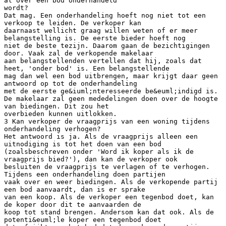
al over een bod onderhandeld
wordt?
Dat mag. Een onderhandeling hoeft nog niet tot een
verkoop te leiden. De verkoper kan
daarnaast wellicht graag willen weten of er meer
belangstelling is. De eerste bieder hoeft nog
niet de beste tezijn. Daarom gaan de bezichtigingen
door. Vaak zal de verkopende makelaar
aan belangstellenden vertellen dat hij, zoals dat
heet, 'onder bod' is. Een belangstellende
mag dan wel een bod uitbrengen, maar krijgt daar geen
antwoord op tot de onderhandeling
met de eerste ge&iuml;nteresseerde be&euml;indigd is.
De makelaar zal geen mededelingen doen over de hoogte
van biedingen. Dit zou het
overbieden kunnen uitlokken.
3 Kan verkoper de vraagprijs van een woning tijdens
onderhandeling verhogen?
Het antwoord is ja. Als de vraagprijs alleen een
uitnodiging is tot het doen van een bod
(zoalsbeschreven onder 'Word ik koper als ik de
vraagprijs bied?'), dan kan de verkoper ook
besluiten de vraagprijs te verlagen of te verhogen.
Tijdens een onderhandeling doen partijen
vaak over en weer biedingen. Als de verkopende partij
een bod aanvaardt, dan is er sprake
van een koop. Als de verkoper een tegenbod doet, kan
de koper door dit te aanvaarden de
koop tot stand brengen. Andersom kan dat ook. Als de
potenti&euml;le koper een tegenbod doet