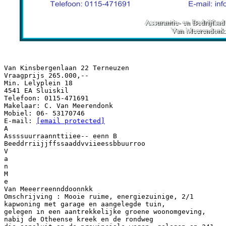
Van Kinsbergenlaan 22 Terneuzen
Vraagprijs 265.000,--
Min. Lelyplein 18
4541 EA Sluiskil
Telefoon: 0115-471691
Makelaar: C. Van Meerendonk
Mobiel: 06- 53170746
E-mail:
[email protected]
A
Assssuurraannttiiee-- eenn B
Beeddrriijjffssaaddvviieessbbuurroo
V
a
n
M
e
Van Meeerreennddoonnkk
Omschrijving : Mooie ruime, energiezuinige, 2/1
kapwoning met garage en aangelegde tuin,
gelegen in een aantrekkelijke groene woonomgeving,
nabij de Otheense kreek en de rondweg