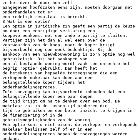
ze het over de door hen zelf
aangegeven hoofdzaken eens zijn, moeten doorgaan met
onderhandelen tot er
een redelijk resultaat is bereikt.
8 Wat is een optie?
Een optie in juridische zin geeft een partij de keuze
om door een eenzijdige verklaring een
koopovereenkomst met een andere partij te sluiten.
Partijen zijn het dan al wel eens over de
voorwaarden van de koop, maar de koper krijgt
bijvoorbeeld nog een week bedenktijd. Bij de
aankoop van een nieuwbouwwoning is zo'n optie nog wel
gebruikelijk. Bij het aankopen van
een al bestaande woning wordt vaak ten onrechte het
begrip 'optie' gebruikt. Dan heeft het
de betekenis van bepaalde toezeggingen die een
verkopende makelaar kan doen aan een
belangstellende koper tijdens het
onderhandelingsproces.
Zo'n toezegging kan bijvoorbeeld inhouden dat een
belangstellende koper een paar dagen
de tijd krijgt om na te denken over een bod. De
makelaar zal in de tussentijd proberen die
tijd te gebruiken om een beter inzicht te krijgen in
de financiering of in de
gebruiksmogelijkheden van de woning.
Een optie kunt u niet eisen; de verkoper en verkopende
makelaar beslissen zelf of er in een
onderhandelingsproces bepaalde toezeggingen worden
gedaan.