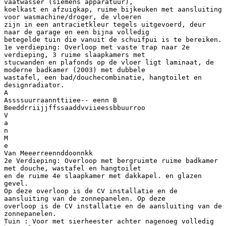
vaatwasser (siemens apparatuur),
koelkast en afzuigkap, ruime bijkeuken met aansluiting
voor wasmachine/droger, de vloeren
zijn in een antracietkleur tegels uitgevoerd, deur
naar de garage en een bijna volledig
betegelde tuin die vanuit de schuifpui is te bereiken.
1e verdieping: Overloop met vaste trap naar 2e
verdieping, 3 ruime slaapkamers met
stucwanden en plafonds op de vloer ligt laminaat, de
moderne badkamer (2003) met dubbele
wastafel, een bad/douchecombinatie, hangtoilet en
designradiator.
A
Assssuurraannttiiee-- eenn B
Beeddrriijjffssaaddvviieessbbuurroo
V
a
n
M
e
Van Meeerreennddoonnkk
2e Verdieping: Overloop met bergruimte ruime badkamer
met douche, wastafel en hangtoilet
en de ruime 4e slaapkamer met dakkapel. en glazen
gevel.
Op deze overloop is de CV installatie en de
aansluiting van de zonnepanelen. Op deze
overloop is de CV installatie en de aansluiting van de
zonnepanelen.
Tuin : Voor met sierheester achter nagenoeg volledig