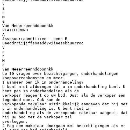
V
a
n
M
e
Van Meeerreennddoonnkk
PLATTEGROND
A
Assssuurraannttiiee-- eenn B
Beeddrriijjffssaaddvviieessbbuurroo
V
a
n
M
e
Van Meeerreennddoonnkk
Uw 10 vragen over bezichtigingen, onderhandelingen
koopovereenkomsten en meer.
1 Wanneer ben ik in onderhandeling?
U kunt niet afdwingen dat u in onderhandeling bent. U
bent pas in onderhandeling als de
verkoper reageert op uw bod. Dus: als de verkoper een
tegenbod doet. Ook kan de
verkopende makelaar uitdrukkelijk aangeven dat hij met
u in onderhandeling is. U bent niet in
onderhandeling als de verkopende makelaar aangeeft dat
hij uw bod met de verkoper zal
overleggen.
2 Mag een makelaar doorgaan met bezichtigingen als er