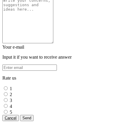
Your e-mail
Input it if you want to receive answer
Rate us
1
2
3
4
5
Cancel
Send