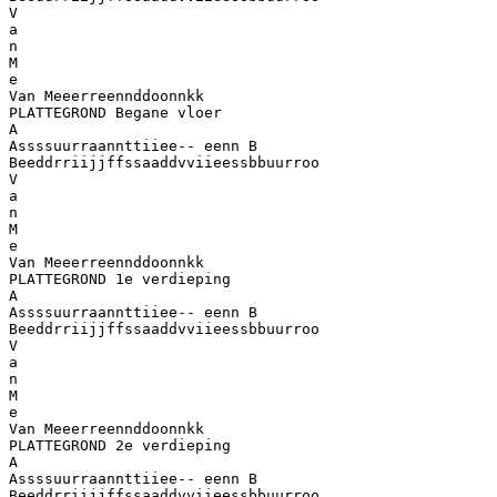
V
a
n
M
e
Van Meeerreennddoonnkk
PLATTEGROND Begane vloer
A
Assssuurraannttiiee-- eenn B
Beeddrriijjffssaaddvviieessbbuurroo
V
a
n
M
e
Van Meeerreennddoonnkk
PLATTEGROND 1e verdieping
A
Assssuurraannttiiee-- eenn B
Beeddrriijjffssaaddvviieessbbuurroo
V
a
n
M
e
Van Meeerreennddoonnkk
PLATTEGROND 2e verdieping
A
Assssuurraannttiiee-- eenn B
Beeddrriijjffssaaddvviieessbbuurroo