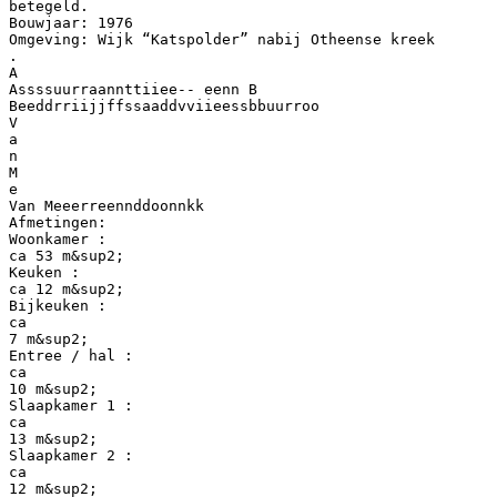
betegeld.
Bouwjaar: 1976
Omgeving: Wijk “Katspolder” nabij Otheense kreek
.
A
Assssuurraannttiiee-- eenn B
Beeddrriijjffssaaddvviieessbbuurroo
V
a
n
M
e
Van Meeerreennddoonnkk
Afmetingen:
Woonkamer :
ca 53 m&sup2;
Keuken :
ca 12 m&sup2;
Bijkeuken :
ca
7 m&sup2;
Entree / hal :
ca
10 m&sup2;
Slaapkamer 1 :
ca
13 m&sup2;
Slaapkamer 2 :
ca
12 m&sup2;