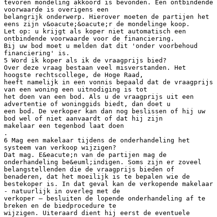
tevoren mondeling akkoord is bevonden. Een ontbindende
voorwaarde is overigens een
belangrijk onderwerp. Hierover moeten de partijen het
eens zijn v&oacute;&oacute;r de mondelinge koop.
Let op: u krijgt als koper niet automatisch een
ontbindende voorwaarde voor de financiering.
Bij uw bod moet u melden dat dit 'onder voorbehoud
financiering' is.
5 Word ik koper als ik de vraagprijs bied?
Over deze vraag bestaan veel misverstanden. Het
hoogste rechtscollege, de Hoge Raad,
heeft namelijk in een vonnis bepaald dat de vraagprijs
van een woning een uitnodiging is tot
het doen van een bod. Als u de vraagprijs uit een
advertentie of woninggids biedt, dan doet u
een bod. De verkoper kan dan nog beslissen of hij uw
bod wel of niet aanvaardt of dat hij zijn
makelaar een tegenbod laat doen
.
6 Mag een makelaar tijdens de onderhandeling het
systeem van verkoop wijzigen?
Dat mag. E&eacute;n van de partijen mag de
onderhandeling be&euml;indigen. Soms zijn er zoveel
belangstellenden die de vraagprijs bieden of
benaderen, dat het moeilijk is te bepalen wie de
bestekoper is. In dat geval kan de verkopende makelaar
- natuurlijk in overleg met de
verkoper – besluiten de lopende onderhandeling af te
breken en de biedprocedure te
wijzigen. Uiteraard dient hij eerst de eventuele