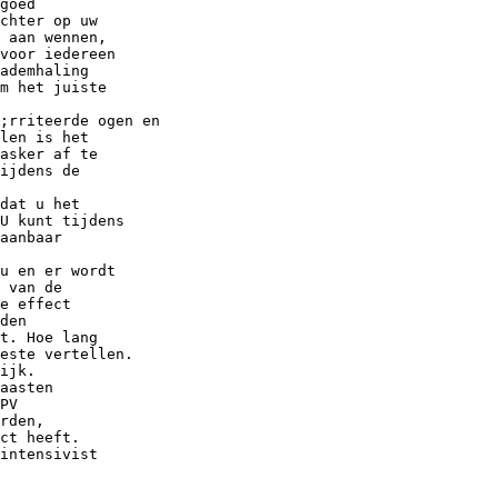
goed
chter op uw
 aan wennen,
voor iedereen
ademhaling
m het juiste
;rriteerde ogen en
len is het
asker af te
ijdens de
dat u het
U kunt tijdens
aanbaar
u en er wordt
 van de
e effect
den
t. Hoe lang
este vertellen.
ijk.
aasten
PV
rden,
ct heeft.
intensivist