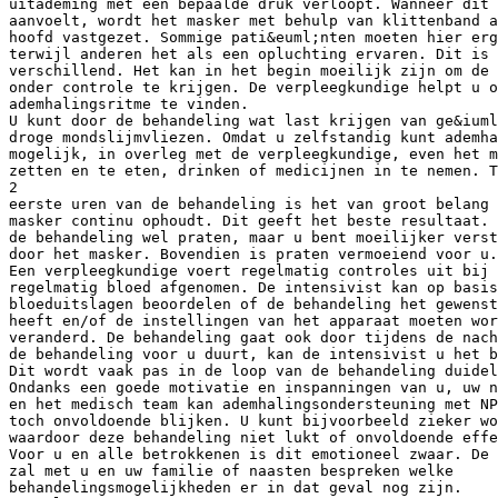
uitademing met een bepaalde druk verloopt. Wanneer dit 
aanvoelt, wordt het masker met behulp van klittenband a
hoofd vastgezet. Sommige pati&euml;nten moeten hier erg
terwijl anderen het als een opluchting ervaren. Dit is 
verschillend. Het kan in het begin moeilijk zijn om de 
onder controle te krijgen. De verpleegkundige helpt u o
ademhalingsritme te vinden.
U kunt door de behandeling wat last krijgen van ge&iuml
droge mondslijmvliezen. Omdat u zelfstandig kunt ademha
mogelijk, in overleg met de verpleegkundige, even het m
zetten en te eten, drinken of medicijnen in te nemen. T
2
eerste uren van de behandeling is het van groot belang 
masker continu ophoudt. Dit geeft het beste resultaat. 
de behandeling wel praten, maar u bent moeilijker verst
door het masker. Bovendien is praten vermoeiend voor u.
Een verpleegkundige voert regelmatig controles uit bij 
regelmatig bloed afgenomen. De intensivist kan op basis
bloeduitslagen beoordelen of de behandeling het gewenst
heeft en/of de instellingen van het apparaat moeten wor
veranderd. De behandeling gaat ook door tijdens de nach
de behandeling voor u duurt, kan de intensivist u het b
Dit wordt vaak pas in de loop van de behandeling duidel
Ondanks een goede motivatie en inspanningen van u, uw n
en het medisch team kan ademhalingsondersteuning met NP
toch onvoldoende blijken. U kunt bijvoorbeeld zieker wo
waardoor deze behandeling niet lukt of onvoldoende effe
Voor u en alle betrokkenen is dit emotioneel zwaar. De 
zal met u en uw familie of naasten bespreken welke
behandelingsmogelijkheden er in dat geval nog zijn.