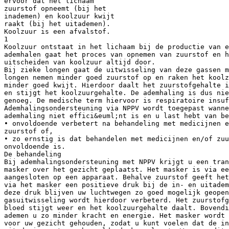
ervoor dat het lichaam
zuurstof opneemt (bij het
inademen) en koolzuur kwijt
raakt (bij het uitademen).
Koolzuur is een afvalstof.
1
Koolzuur ontstaat in het lichaam bij de productie van e
ademhalen gaat het proces van opnemen van zuurstof en h
uitscheiden van koolzuur altijd door.
Bij zieke longen gaat de uitwisseling van deze gassen m
longen nemen minder goed zuurstof op en raken het koolz
minder goed kwijt. Hierdoor daalt het zuurstofgehalte i
en stijgt het koolzuurgehalte. De ademhaling is dus nie
genoeg. De medische term hiervoor is respiratoire insuf
Ademhalingsondersteuning via NPPV wordt toegepast wanne
ademhaling niet effici&euml;nt is en u last hebt van be
• onvoldoende verbetert na behandeling met medicijnen e
zuurstof of,
• zo ernstig is dat behandelen met medicijnen en/of zuu
onvoldoende is.
De behandeling
Bij ademhalingsondersteuning met NPPV krijgt u een tran
masker over het gezicht geplaatst. Het masker is via ee
aangesloten op een apparaat. Behalve zuurstof geeft het
via het masker een positieve druk bij de in- en uitadem
deze druk blijven uw luchtwegen zo goed mogelijk geopen
gasuitwisseling wordt hierdoor verbeterd. Het zuurstofg
bloed stijgt weer en het koolzuurgehalte daalt. Bovendi
ademen u zo minder kracht en energie. Het masker wordt 
voor uw gezicht gehouden, zodat u kunt voelen dat de in