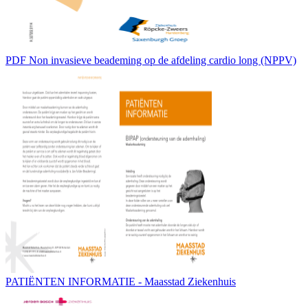
PDF Non invasieve beademing op de afdeling cardio long (NPPV)
PATIËNTEN INFORMATIE - Maasstad Ziekenhuis