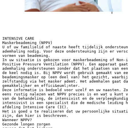
INTENSIVE CARE
Maskerbeademing (NPPV)
U of uw familielid of naaste heeft tijdelijk ondersteun
ademhaling nodig. Voor deze ondersteuning zijn er versc
vormen van beademing.
In uw situatie is gekozen voor maskerbeademing of Non-i
Positive Pressure Ventilation (NPPV). Een apparaat gaat
ademhaling ondersteunen zonder dat het plaatsen van een
de keel nodig is. Bij NPPV wordt gebruik gemaakt van ee
beademingsmasker op (een deel van) het gezicht, waarbij
zelfstandig via het masker ademt. Het ademhalen gaat da
gemakkelijker en effici&euml;nter.
Deze informatie is bedoeld voor uzelf en uw naasten. Zo
eens rustig nalezen wat NPPV precies is en wat u kunt v
van de behandeling, de intensivist en de verpleegkundig
intensivist is een specialist die de medische leiding h
afdeling Intensive Care (IC).
Het is goed u te realiseren dat uw persoonlijke situati
zijn, dan hier is beschreven.
Wanneer NPPV?
Gezonde longen zorgen