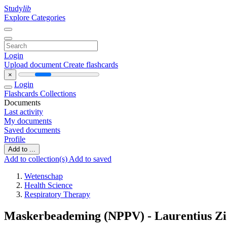
Study
lib
Explore Categories
Login
Upload document
Create flashcards
×
Login
Flashcards
Collections
Documents
Last activity
My documents
Saved documents
Profile
Add to ...
Add to collection(s)
Add to saved
Wetenschap
Health Science
Respiratory Therapy
Maskerbeademing (NPPV) - Laurentius Z