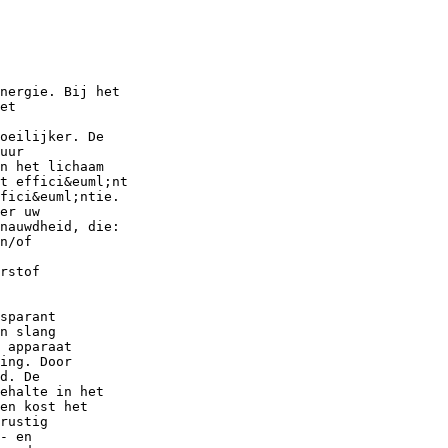
nergie. Bij het
et
oeilijker. De
uur
n het lichaam
t effici&euml;nt
fici&euml;ntie.
er uw
nauwdheid, die:
n/of
rstof
sparant
n slang
 apparaat
ing. Door
d. De
ehalte in het
en kost het
rustig
- en