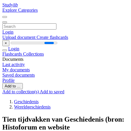
Study
lib
Explore Categories
Login
Upload document
Create flashcards
×
Login
Flashcards
Collections
Documents
Last activity
My documents
Saved documents
Profile
Add to ...
Add to collection(s)
Add to saved
Geschiedenis
Wereldgeschiedenis
Tien tijdvakken van Geschiedenis (bron:
Histoforum en website