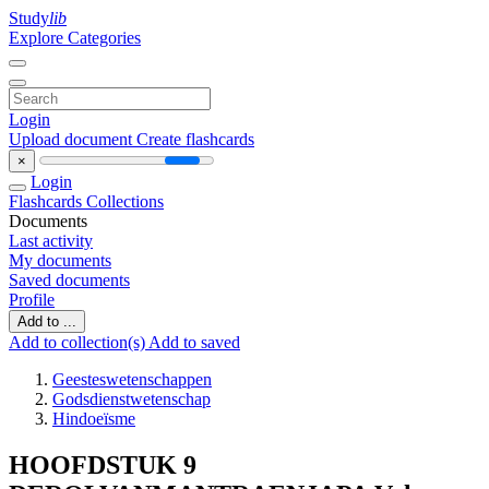
Study
lib
Explore Categories
Login
Upload document
Create flashcards
×
Login
Flashcards
Collections
Documents
Last activity
My documents
Saved documents
Profile
Add to ...
Add to collection(s)
Add to saved
Geesteswetenschappen
Godsdienstwetenschap
Hindoeïsme
HOOFDSTUK 9