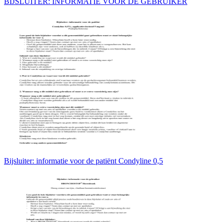
BIJSLUITER: INFORMATIE VOOR DE GEBRUIKER
Bijsluiter: informatie voor de patiënt Condyline 0,5