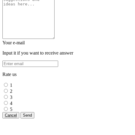
Your e-mail
Input it if you want to receive answer
Rate us
1
2
3
4
5
Cancel
Send