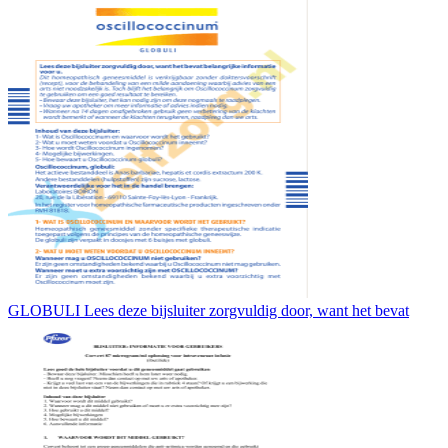
GLOBULI Lees deze bijsluiter zorgvuldig door, want het bevat