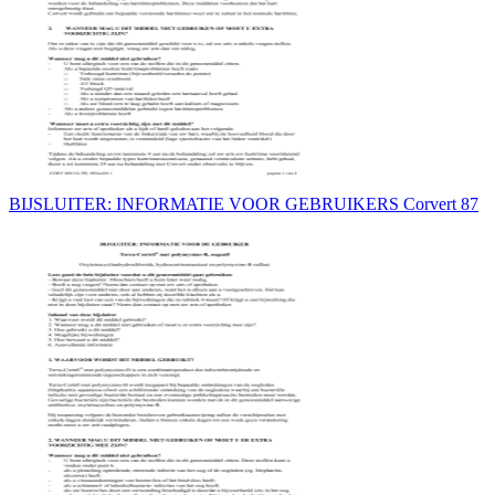
BIJSLUITER: INFORMATIE VOOR GEBRUIKERS Corvert 87