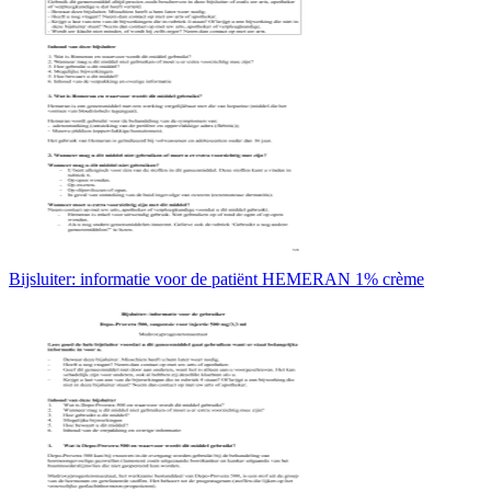
Bijsluiter: informatie voor de patiënt HEMERAN 1% crème