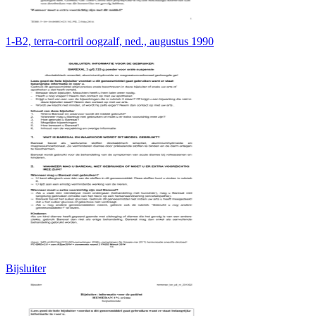
1-B2, terra-cortril oogzalf, ned., augustus 1990
Bijsluiter