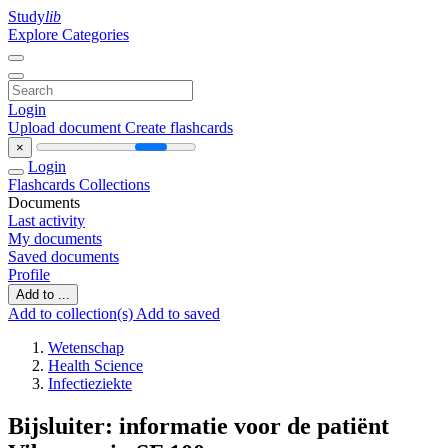
Study
lib
Explore Categories
Login
Upload document
Create flashcards
×
Login
Flashcards
Collections
Documents
Last activity
My documents
Saved documents
Profile
Add to ...
Add to collection(s)
Add to saved
Wetenschap
Health Science
Infectieziekte
Bijsluiter: informatie voor de patiënt