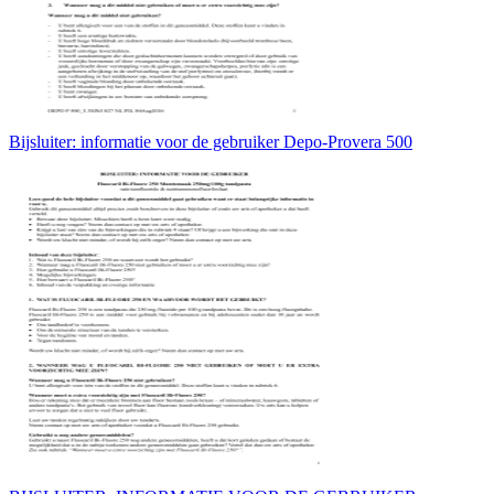
Bijsluiter: informatie voor de gebruiker Depo-Provera 500