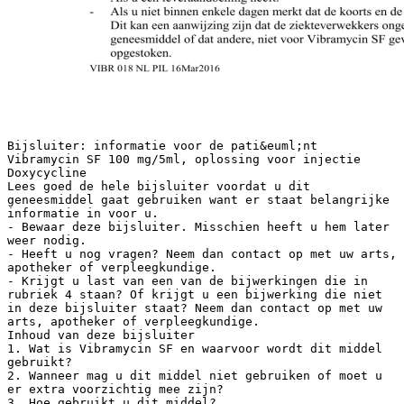
Bijsluiter: informatie voor de pati&euml;nt Vibramycin SF 100 mg/5ml, oplossing voor injectie Doxycycline Lees goed de hele bijsluiter voordat u dit geneesmiddel gaat gebruiken want er staat belangrijke informatie in voor u. - Bewaar deze bijsluiter. Misschien heeft u hem later weer nodig. - Heeft u nog vragen? Neem dan contact op met uw arts, apotheker of verpleegkundige. - Krijgt u last van een van de bijwerkingen die in rubriek 4 staan? Of krijgt u een bijwerking die niet in deze bijsluiter staat? Neem dan contact op met uw arts, apotheker of verpleegkundige. Inhoud van deze bijsluiter 1. Wat is Vibramycin SF en waarvoor wordt dit middel gebruikt? 2. Wanneer mag u dit middel niet gebruiken of moet u er extra voorzichtig mee zijn? 3. Hoe gebruikt u dit middel? 4. Mogelijke bijwerkingen 5. Hoe bewaart u dit middel? 6. Inhoud van de verpakking en overige informatie 1. Wat is Vibramycin SF en waarvoor wordt dit middel gebruikt? Vibramycin SF is ge&iuml;ndiceerd voor de behandeling van infecties veroorzaakt door bacteri&euml;n die gevoelig zijn voor de behandeling met doxycycline, bij volwassenen en kinderen vanaf 8 jaar. Vibramycin SF wordt u door uw arts voorgeschreven als een behandeling met capsules of tabletten met hetzelfde werkzame bestanddeel niet mogelijk is. Ook kan uw arts Vibramycin SF toepassen om tijdelijk een grotere hoeveelheid van dit antibioticum in het bloed te bereiken. Meestal wordt, zodra dit mogelijk is, de behandeling met een via de mond toe te dienen vorm voortgezet. Vibramycin SF kan door uw arts worden voorgeschreven bij infecties van de ademhalingswegen, de urinewegen, de geslachtsorganen, het oog of het maagdarmkanaal. Vibramycin SF kan ook worden voorgeschreven bij infecties met griepachtige verschijnselen (Q-koorts, Rickettsiosis/Vlektyfus). 2. Wanneer mag u dit middel niet gebruiken of moet u er extra voorzichtig mee zijn? Wanneer mag u dit middel niet gebruiken? - U bent allergisch voor een van de stoffen in dit geneesmiddel. Deze stoffen kunt u vinden in rubriek 6. - U bent allergisch voor een andere tetracycline groep. - U lijdt aan een bepaalde vorm van spierzwakte (myastenia gravis). - U bent zwanger. Vibramycin SF mag niet worden gebruikt vanaf de 4e maand, want het kan het ongeboren kind schade toebrengen. Als u denkt of hoort dat u zwanger bent terwijl u Vibramycin SF gebruikt, neem dan onmiddellijk contact op met uw arts, apotheker of verpleegkundige. Wanneer moet u extra voorzichtig zijn met dit middel? Neem contact op met uw arts, apotheker of verpleegkundige voordat u dit middel gebruikt. - Als u uw huid aan sterk zonlicht of kunstzonlicht blootstelt, want ernstigere verbranding doet zich soms voor bij sommige mensen die doxycycline gebruiken. - Als u een leveraandoening heeft. - Als u niet binnen enkele dagen merkt dat de koorts en de ontstekingsverschijnselen verminderen. Dit kan een aanwijzing zijn dat de ziekteverwekkers ongevoelig (resistent) zijn voor dit geneesmiddel of dat andere, niet voor Vibramycin SF gevoelige bacteri&euml;n, de kop hebben opgestoken. VIBR 018 NL PIL 16Mar2016 1 - Als u een voorgeschiedenis heeft van candidiasis wildgroei of momenteel een orale of vaginale gist- of schimmelinfectie heeft. Als er tijdens de behandeling met dit middel ernstige diarree optreedt die gepaard gaat met koorts. Wanneer dit het geval is, moet u onmiddellijk uw arts waarschuwen en moet het gebruik van dit middel gestaakt worden. Als u last heeft van hoofdpijn, wazig zien, dubbel zien, verlies van gezichtsvermogen, misselijkheid, overgeven, oorsuizen, pijn achter uw ogen of het zien van vonken of sterretjes moet u contact op nemen met uw arts. Uw arts kan dan beoordelen of verder onderzoek van deze klachten nodig is. E&eacute;n van de bestanddelen van Vibramycin SF kan de betrouwbaarheid van de controle van de urine op suiker met teststrookjes aantasten. Bespreek dit met uw arts of apotheker. Indien bij u de bloedstolling gestoord is, moet deze tijdens de behandeling met Vibramycin SF extra gecontroleerd worden. Kinderen Vibramycin SF mag niet worden gebruikt bij zuigelingen of kinderen onder de 8 jaar, want het kan blijvende verkleuring van de tanden veroorzaken of problemen met de tandontwikkeling. Vibramycin SF mag alleen gebruikt worden bij kinderen tussen 8 en 12 jaar als andere geneesmiddelen niet mogelijk zijn of niet werken. Gebruikt u nog andere geneesmiddelen? Gebruikt u naast Vibramycin SF nog andere geneesmiddelen, heeft u dat kort geleden gedaan of bestaat de mogelijkheid dat u in de nabije toekomst andere geneesmiddelen gaat gebruiken? Vertel dat dan uw arts of apotheker. - - Als u bloedverdunners (anticoagulantia) gebruikt, moet uw arts misschien de dosis van uw bloedverdunner veranderen. Vibramycin SF kan bepaalde antibiotica, zoals penicillinen, minder werkzaam maken. Een groep van slaap- en verdovingsmiddelen (barbituraten), rifampicine (tuberculose), carbamazepine (epilepsie), difenylhydanto&iuml;ne en fenyto&iuml;ne (hersenattack), primidon (anticonvulsivum) en alcoholmisbruik kunnen de tijd dat Vibramycin SF werkzaam blijft in uw lichaam verkorten. Wanneer Vibramycin SF tegelijk met het pijnverdovende middel methoxyfluraan wordt gebruikt, kan ernstige schade aan de nieren optreden. Het kan zijn dat Vibramycin SF de werkzaamheid van orale voorbehoedmiddelen vermindert, wat tot zwangerschap kan leiden. Wanneer Vibramycin SF tegelijk met ciclosporine wordt gebruikt, kan de werking van ciclosporine be&iuml;nvloed worden. Als u wordt behandeld voor diabetes, moet uw arts misschien de dosis van de diabetesbehandeling veranderen. Wanneer Vibramycin SF tegelijk met isotretino&iuml;ne of acitrenine wordt gebruikt, kan er een verhoogde druk in de hersenen ontstaan. Zwangerschap en borstvoeding Bent u zwanger, denkt u zwanger te zijn, wilt u zwanger worden of geeft u borstvoeding? Neem dan contact op met uw arts of apotheker voordat u dit geneesmiddel gebruikt. Vibramycin SF mag niet worden gebruikt tijdens zwangerschap, want het kan blijvende verkleuring van de tanden van het ongeboren kind veroorzaken en kan de botgroei vertragen. Vibramycin SF mag niet worden gebruikt door moeders die borstvoeding geven omdat het tandverkleuring en verminderde botgroei kan veroorzaken bij de zuigeling. VIBR 018 NL PIL 16Mar2016 2 Rijvaardigheid en het gebruik van machines Vibramycin SF heeft matige invloed op de rijvaardigheid en op het vermogen om machines te bedienen. Bij duizeligheid, wazig zien of dubbelzien wordt het besturen van voertuigen en machines ontraden. 3. Hoe gebruikt u dit middel? Vibramycin SF wordt gegeven als een intraveneuze injectie en wordt u altijd gegeven door een arts of verpleegkundige. Uw arts bepaalt de duur van uw behandeling en de hoeveelheid Vibramycin SF intraveneuze injectie die u elke dag krijgt en hij/zij controleert uw reactie. Heeft u te veel van dit middel gebruikt? Als u bang bent dat u te veel Vibramycin SF heeft gekregen, vertel dit dan onmiddellijk aan uw arts of verpleegkundige. Wanneer u meer Vibramycin SF gebruikt dan u mag, kan het risico op bekende bijwerkingen hoger zijn. Heeft u nog andere vragen over het gebruik van dit geneesmiddel? Neem dan contact op met uw arts, apotheker of verpleegkundige. 4. Mogelijke bijwerkingen Zoals elk geneesmiddel kan ook dit geneesmiddel bijwerkingen hebben, al krijgt niet iedereen daarmee te maken. Vaak voorkomende bijwerkingen De volgende bijwerkingen komen vaak voor (bij minder dan 1 op de 10 gebruikers) tijdens behandeling met de groep geneesmiddelen waartoe Vibramycin SF behoort (tetracyclinen): - schedeontsteking (vaginitis) - infectie met de gistachtige schimmel candida (candidiasis) - overgevoeligheidsreacties - hoofdpijn - misselijkheid/braken - jeuk (pruritis) rondom de anus - zwarte tong - ontsteking in de mondholte met pijnlijke lippen of zweertjes in de mond veroorzaakt door een virus, bacterie of schimmel (stomatitis) - ontsteking van de genitalie&euml;n en/of de anus - overgevoeligheid voor licht of zonlicht (fotosensitiviteitsreactie) - huiduitslag - botontwikkelingsstoornis - tandontwikkelingsstoornis, onomkeerbare verkleuring van de tanden - huidirritatie Soms voorkomende bijwerkingen De volgende bijwerkingen komen soms voor (bij minder dan 1 op de 100 gebruikers) tijdens behandeling met de groep geneesmiddelen waartoe Vibramycin SF behoort (tetracyclinen): - vol gevoel of pijn in de maagstreek, boeren, misselijkheid, braken en/of zuurbranden (dyspepsie) Zelden voorkomende bijwerkingen De volgende bijwerkingen komen zelden voor (bij minder dan 1 op de 1000 gebruikers) tijdens behandeling met de groep geneesmiddelen waartoe Vibramycin SF behoort (tetracyclinen): - bloedarmoede door te sterke afbraak van het bloed (hemolytische anemie), tekort aan witte bloedlichaampjes met daardoor verhoogde gevoeligheid voor infecties (neutropenie), tekort aan VIBR 018 NL PIL 16Mar2016 3 - - - bloedplaatjes met als verschijnselen blauwe plekken en verhoogde kans op bloedingen (trombocytopenie), toename van bepaalde witte bloedcellen (eosinofilie) geneesmiddeluitslag (DRESS) bruinzwarte verkleuring van de schildklier (bij langdurige toediening) gebrek aan eetlust (anorexie) verhoogde fontanel bij baby’s, verhoogde hersendruk. Dit kan gepaard gaan met de symptomen hoofdpijn, wazig zien, dubbel zien, verlies van gezichtsvermogen, misselijkheid, overgeven, oorsuizen, pijn achter de ogen of het zien van vonken of sterretjes. Deze verschijnselen verdwijnen binnen enkele dagen of weken na de behandeling. oorsuizen (tinnitus) ontsteking van het membraan rondom het hart blozen ontsteking van de darmen ontsteking van de ingewanden ontsteking van de alvleesklier, met als verschijnselen heftige pijn in de bovenbuik uitstralend naar de rug, misselijkheid en braken (pancreatitis) slikstoornis buikpijn diarree ontsteking van de tong leververgiftiging, leverontsteking (hepatitis), veranderde leverfunctie, geelzucht, leverfalen ernstige, plotselinge allergische reactie, met als verschijnselen koorts en blar