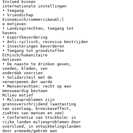
Invloed binnen
internationale instellingen
• Toegang
• Vriendschap
Economisch/commerci&euml;l
e motieven
• Landingsrechten, toegang tot
havens
• Exportbevordering
• Anti-cyclisch, recessie bestrijden
• Investeringen bevorderen
• Toegang tot grondstoffen
Ethisch/humanitaire
motieven
• De naaste te drinken geven,
voeden, kleden, van
onderdak voorzien
• Solidariteit met de
verworpenen der aarde
• Mensenrechten: recht op een
menswaardig bestaan
Milieu motief
• Milieuproblemen zijn
grensoverschrijdend (aantasting
van ozonlaag, broeikaseffect,
ziektes van mensen en vee)
• Conferentie van Stockholm: in
rijke landen milieuproblemen door
overvloed, in ontwikkelingslanden
door armoede/gebrek aan