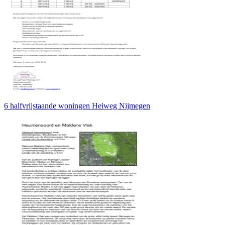
6 halfvrijstaande woningen Heiweg Nijmegen