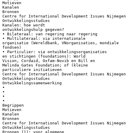
Motieven
Kanalen
Bronnen
Centre for International Development Issues Nijmegen
Ontwikkelingsstudies
Kanalen: hoe wordt
ontwikkelingshulp gegeven?
• Bilateraal: van regering naar regering
• Multilateraal: via internationale
organisatie (Wereldbank, VNorganisaties, mondiale
fondsen)
• Particulier: via ontwikkelingsorganisaties
en stichtingen (foundations): World
Vision, Cordaid, Oxfam-Novib en Bill en
Melinda Gates Foundation; of (kleine
particuliere initiatieven
Centre for International Development Issues Nijmegen
Ontwikkelingsstudies
Ontwikkelingssamenwerking
•
•
•
•
Begrippen
Motieven
Kanalen
Bronnen
Centre for International Development Issues Nijmegen
Ontwikkelingsstudies
Bronnen (1): voor algemene