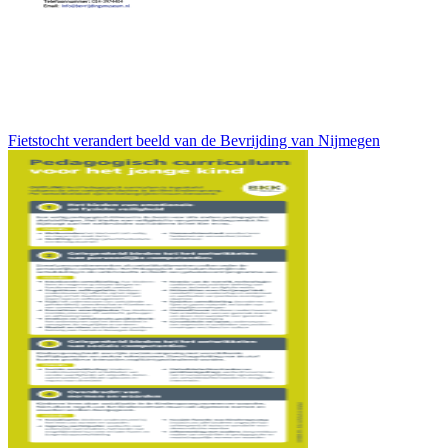
Fietstocht verandert beeld van de Bevrijding van Nijmegen