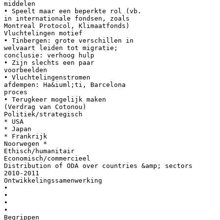
middelen
• Speelt maar een beperkte rol (vb.
in internationale fondsen, zoals
Montreal Protocol, Klimaatfonds)
Vluchtelingen motief
• Tinbergen: grote verschillen in
welvaart leiden tot migratie;
conclusie: verhoog hulp
• Zijn slechts een paar
voorbeelden
• Vluchtelingenstromen
afdempen: Ha&iuml;ti, Barcelona
proces
• Terugkeer mogelijk maken
(Verdrag van Cotonou)
Politiek/strategisch
* USA
* Japan
* Frankrijk
Noorwegen *
Ethisch/humanitair
Economisch/commercieel
Distribution of ODA over countries &amp; sectors
2010-2011
Ontwikkelingssamenwerking
•
•
•
•
Begrippen