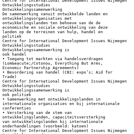
Centre for International Development Issues Nijmegen
Ontwikkelingsstudies
Ontwikkelingssamenwerking
De samenwerking vanuit ontwikkelde landen en
ontwikkelingsorganisaties met
ontwikkelingslanden ten behoeve van de de
economische en sociale ontwikkeling van deze
landen op de terreinen van hulp, handel en
politiek
Centre for International Development Issues Nijmegen
Ontwikkelingsstudies
Ontwikkelingssamenwerking is
ook handel
• Toegang tot markten via handelsverdragen
(Lom&eacute;/Cotonou, Everything But Arms,
Economic Partnership Agreements)
• Bevordering van handel (CBI: expo’s; Aid for
Trade)
Centre for International Development Issues Nijmegen
Ontwikkelingsstudies
Ontwikkelingssamenwerking is
ook politiek
• Samenwerking met ontwikkelingslanden in
internationale organisaties en bij internationale
conferenties
• Versterking van de stem van
ontwikkelingslanden, capaciteitsversterking
van ontwikkelingslanden bij internationale
onderhandelingen (voorbeeld: katoen)
Centre for International Development Issues Nijmegen