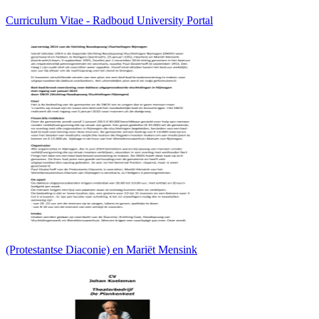
Curriculum Vitae - Radboud University Portal
(Protestantse Diaconie) en Mariët Mensink