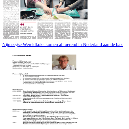
Nijmeegse Wereldkoks komen al roerend in Nederland aan de bak