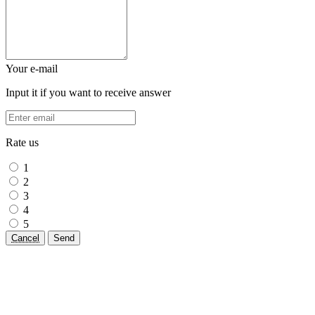
Your e-mail
Input it if you want to receive answer
Rate us
1
2
3
4
5
Cancel
Send