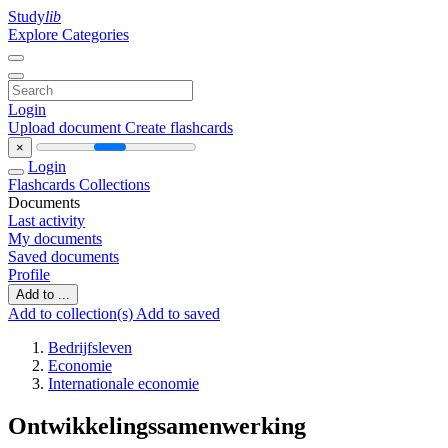
Study
lib
Explore Categories
Login
Upload document
Create flashcards
×
Login
Flashcards
Collections
Documents
Last activity
My documents
Saved documents
Profile
Add to ...
Add to collection(s)
Add to saved
Bedrijfsleven
Economie
Internationale economie
Ontwikkelingssamenwerking