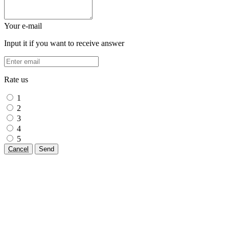
Your e-mail
Input it if you want to receive answer
Rate us
1
2
3
4
5
Cancel
Send