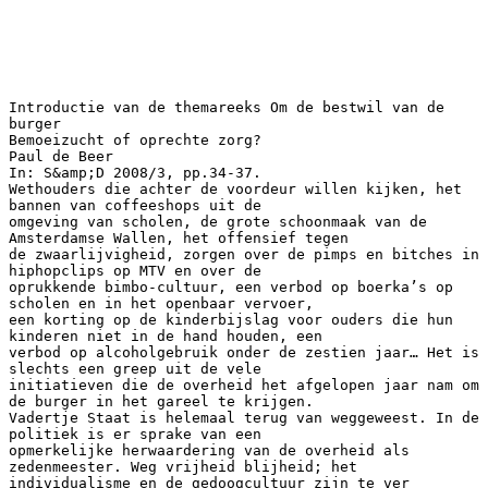
Introductie van de themareeks Om de bestwil van de burger Bemoeizucht of oprechte zorg? Paul de Beer In: S&amp;D 2008/3, pp.34-37. Wethouders die achter de voordeur willen kijken, het bannen van coffeeshops uit de omgeving van scholen, de grote schoonmaak van de Amsterdamse Wallen, het offensief tegen de zwaarlijvigheid, zorgen over de pimps en bitches in hiphopclips op MTV en over de oprukkende bimbo-cultuur, een verbod op boerka’s op scholen en in het openbaar vervoer, een korting op de kinderbijslag voor ouders die hun kinderen niet in de hand houden, een verbod op alcoholgebruik onder de zestien jaar… Het is slechts een greep uit de vele initiatieven die de overheid het afgelopen jaar nam om de burger in het gareel te krijgen. Vadertje Staat is helemaal terug van weggeweest. In de politiek is er sprake van een opmerkelijke herwaardering van de overheid als zedenmeester. Weg vrijheid blijheid; het individualisme en de gedoogcultuur zijn te ver doorgeschoten. Het is tijd dat de overheid weer paal en perk stelt aan gedrag dat de fatsoensnormen te buiten gaat, dat overlast aan anderen bezorgt en dat ook voor de mensen zelf schadelijk is. Waar het waarden- en normenoffensief van de vorige kabinetten toch vooral als een cda-initiatief gold, zijn de laatste tijd ook uit PvdA-hoek pleidooien te horen voor een actiever overheidsoptreden in kwesties van zeden en gedrag. Hoe moeten we deze herwaardering van overheidsbemoeienis met individueel handelen beoordelen? Is hier sprake van betutteling en bemoeizucht, van herlevend paternalisme dat de individuele vrijheid van burgers aantast en inbreuk maakt op de priv&eacute;sfeer? Of gaat het om een broodnodige correctie op doorgeschoten individualisme en onfatsoenlijk gedrag die te lang met de mantel der liefde waren bedekt? De individuele vrijheid in immateri&euml;le kwesties gold lange tijd als het terrein waarop ‘de jaren zestig’ het sterkst hun stempel hadden gedrukt. Geloof, seksualiteit, leefstijl, drugsgebruik: het was tot voor kort algemeen aanvaard dat burgers in deze zaken vrij zijn om hun eigen gang te gaan en hun eigen keuzen te maken. De overheid diende zich daar niet in te mengen. Als uitgangspunt gold, veelal onuitgesproken, het schadeprincipe (harm principle) van de negentiende-eeuwse liberale denker John Stuart Mill: elk gedrag is geoorloofd zolang het anderen niet schaadt. Alleen als mensen niet in staat zijn om autonome keuzen te maken – zoals het geval is bij kinderen en geestelijk gehandicapten – of als hun gedrag ten koste gaat van anderen, heeft de overheid een grond om in te grijpen.1 Dit principe staat nu ter discussie. Er wordt gepleit voor een meer directe bemoeienis van de overheid met het gedrag van individuele burgers. Op sommige terreinen, die lange tijd als priv&eacute;domein werden beschouwd, treedt de overheid al actiever op. Het duidelijkste voorbeeld hiervan is roken, dat van een algemeen geaccepteerd gebruik in relatief korte tijd tot ongewenst gedrag is geworden dat de overheid nog net niet verbiedt, maar wel op tal van manieren tegengaat. Ook op andere terreinen roert de overheid zich: zij stimuleert een gezondere levenswijze, staat steeds minder tolerant tegenover drugs- en drankgebruik en maakt zich in toenemende mate zorgen over het seksuele gedrag van jongeren. Ook de opvoeding – decennialang het exclusieve domein van de ouders – wordt steeds meer een aandachtsgebied van overheidsbeleid.2 Mills schadeprincipe: een glijdende schaal Betekent dit nu dat we afscheid nemen van het schadeprincipe van Mill, dat vaak wordt beschouwd als een grondbeginsel van de ‘liberale’ democratische samenleving? Dat hoeft niet per se. Meer overheidsbemoeienis met individueel gedrag kan namelijk ook worden 1 gerechtvaardigd door de twee veronderstellingen waarop het principe berust – geen schade voor derden en het vermogen tot autonome keuzen – strikter te interpreteren dan in het verleden gebruikelijk was. Zo hebben we steeds meer kennis van en ook meer oog voor de indirecte schade die individueel gedrag aan derden kan berokken. Roken vormt opnieuw een duidelijk voorbeeld. Zolang roken alleen als schadelijk voor de eigen gezondheid werd gezien, kon het als een eigen verantwoordelijkheid worden beschouwd. Nu er steeds meer bewijs is dat roken ook schadelijk is voor omstanders, is er meer reden voor overheidsingrijpen. Bovendien hebben we meer aandacht dan vroeger voor de (indirecte) maatschappelijke kosten van roken in termen van gezondheidszorg, ziekteverzuim en productiviteitsverlies. Dit geldt ook voor andere vormen van een ongezonde leefstijl, zoals vet eten en te weinig bewegen. Ook het inzicht in de schade die een tekortschietende opvoeding kan veroorzaken, is toegenomen. Het gaat niet alleen om de schade voor het kind zelf, maar ook om schade voor de samenleving in de vorm van overlast, werkloosheid en criminaliteit. Bovendien wordt meer dan in het verleden onderkend dat de opvoeding een cruciale rol speelt in de vorming van kinderen tot verantwoordelijke staatsburgers en daarmee in de reproductie van onze liberale, democratische maatschappij. Tegelijkertijd is de tolerantie ten opzichte van onbeschoft gedrag in de openbare ruimte waar andere burgers overlast van ondervinden, afgenomen. Als individueel gedrag inderdaad schade aan anderen berokkent, valt ingrijpen door de overheid ook binnen het liberale schadeprincipe heel wel te verdedigen. In de tweede plaats wordt tegenwoordig minder als vanzelfsprekend aangenomen dat iedereen in staat is tot weloverwogen, verantwoorde keuzen. De vraag rijst dan of mensen niet tegen zichzelf beschermd moeten worden. Het duidelijkst zichtbaar is dit in de geestelijke gezondheidszorg, waar de professionals steeds meer terugkomen van de idee dat psychiatrische pati&euml;nten zichzelf mogen/moeten zien te redden en zij eerder dan voorheen grijpen naar het middel van gedwongen opname. Maar ook als het om ‘gewone’ burgers gaat, neemt de steun toe voor be&iuml;nvloeding van hun gedrag – zo niet disciplinering – omdat dit in hun eigen belang zou zijn. Duidt de toename van het aantal Nederlanders met overgewicht er niet op dat veel burgers onvoldoende in staat zijn verantwoord met hun eigen gezondheid om te gaan?3 Bij jongeren is gedragsbe&iuml;nvloeding het gemakkelijkst te rechtvaardigen. Zie de toenemende zorgen over het ‘losbandige’ seksuele gedrag van jongeren (‘seks in ruil voor een breezer’), dat zou worden aangemoedigd door de overgeseksualiseerde media. Maar de overheid spreekt ook volwassenen vaker aan op hun gedrag, bijvoorbeeld via mediacampagnes die een gezonde leefstijl propageren of ‘hufterig’ gedrag in het verkeer aan de kaak stellen, door het opstellen van een stadsetiquette en door het aanbieden van opvoedingsondersteuning. De vraag is nu of deze striktere interpretatie van de twee voorwaarden voor individuele vrijheid nog wel in de geest van Mill is, of dat hiermee sluipenderwijs afscheid wordt genomen van dit liberale grondbeginsel. Immers, er is weinig gedrag van mensen in de openbare ruimte waar anderen geen aanstoot aan kunnen nemen. Of het nu gaat om spreken in een andere taal, gezichtsbedekkende kleding (of juist half ontkleed rondlopen), het tonen van voor anderen kwetsende afbeeldingen (van hakenkruis tot Mohammed als terrorist), of het verspreiden van (on)welriekende geuren (van zware parfum tot knoflook), altijd is er wel iemand die zich eraan stoort en kan claimen hierdoor schade te lijden. Zo bezien kan men met een beroep op het schadebeginsel bijna elk gedrag verbieden. Ook de vraag wie werkelijk in staat is tot weloverwogen, autonome keuzen, is onmogelijk objectief te beantwoorden. Elke keuze wordt immers mede bepaald door de omstandigheden waarin men verkeert en de informatie waarover men beschikt. Het is dan gemakkelijk aannemelijk te maken dat iemand wordt gemanipuleerd of door zijn sociale omgeving wordt gedwongen tot bepaald gedrag (drugsgebruik, hoofddoekje) en daarom feitelijk niet in staat is zelf een autonome keuze te 2 maken. En ook dat biedt een bijna onbeperkte mogelijkheid om ingrijpen te rechtvaardigen. Naar de letter mag dat misschien nog te rijmen zijn met Mills schadeprincipe, naar de geest neemt het er radicaal afstand van. Linkse stemmen pro en contra In progressieve kring wordt uiteenlopend gedacht over de aanvaardbaarheid en wenselijkheid van een grotere overheidsbemoeienis met individueel gedrag. Terwijl links altijd een groot voorstander is geweest van een sterke, interveni&euml;rende rol van de overheid op materieel, economisch terrein, heeft het vanaf de jaren zestig juist een grote terughoudendheid van de overheid op immaterieel terrein bepleit. De dominante opvatting aan de linkerzijde van het politieke spectrum (tegenwoordig nog het meest prominent te horen bij GroenLinks) lijkt nog steeds te zijn dat de individuele vrijheid voorop dient te staan en dat de overheid geen zedenmeester moet spelen en zich zo weinig mogelijk in het priv&eacute;domein van de burger dient te mengen. Geleidelijk wint echter de opvatting terrein dat de overheid meer oog moet hebben voor de maatschappelijk ongewenste gevolgen van een al te terughoudende en gedogende opstelling. Niet zelden ge&iuml;nspireerd door het werk van de Engelse psychiater Dalrymple wijst men er dan op dat een dergelijke opstelling juist ten koste gaat van de groepen aan de ‘onderkant’ van de samenleving waarvoor links van oudsher opkomt. Actievere overheidsbemoeienis zou noodzakelijk zijn voor de emancipatie van deze groepen. Deels kan men hiervoor ook teruggrijpen op oude socialistische idee&euml;n over culturele verheffing en onmaatschappelijkheidsbestrijding. Lange tijd leken die idee&euml;n te hebben afgedaan. Moeten we vaststellen dat we er te snel afscheid van hebben genomen? Om niet te blijven steken in een abstracte discussie over vrijzinnigheid versus betutteling, over de grens tussen staatspaternalisme en terechte overheidsinmenging, zal S&amp;D in drie afleveringen aandacht besteden aan de mogelijk