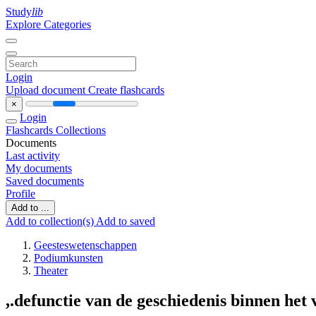
Study
lib
Explore Categories
Login
Upload document
Create flashcards
×
Login
Flashcards
Collections
Documents
Last activity
My documents
Saved documents
Profile
Add to ...
Add to collection(s)
Add to saved
Geesteswetenschappen
Podiumkunsten
Theater
,.defunctie van de geschiedenis binnen het