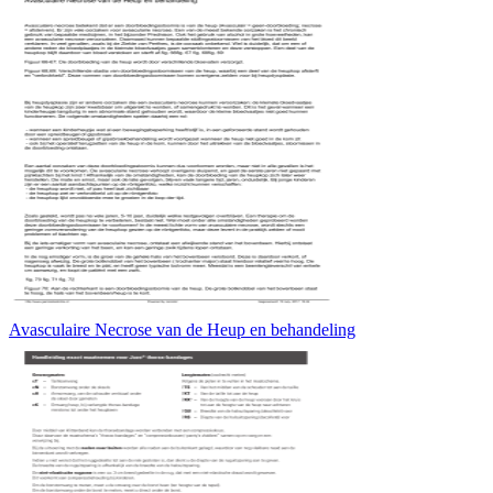
Avasculaire Necrose van de Heup en behandeling