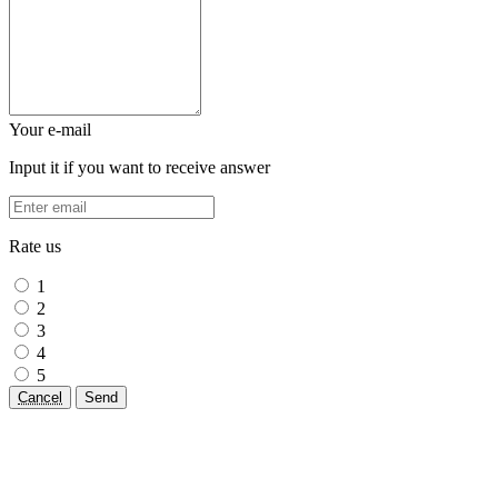
Your e-mail
Input it if you want to receive answer
Rate us
1
2
3
4
5
Cancel
Send