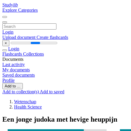
Study
lib
Explore Categories
Login
Upload document
Create flashcards
×
Login
Flashcards
Collections
Documents
Last activity
My documents
Saved documents
Profile
Add to ...
Add to collection(s)
Add to saved
Wetenschap
Health Science
Een jonge judoka met hevige heuppijn