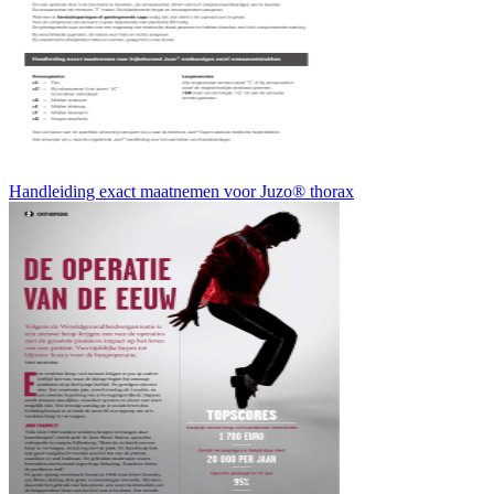
Handleiding exact maatnemen voor Juzo® thorax