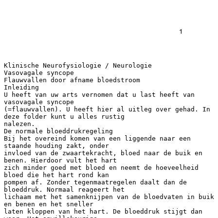
Klinische Neurofysiologie / Neurologie
Vasovagale syncope
Flauwvallen door afname bloedstroom
Inleiding
U heeft van uw arts vernomen dat u last heeft van
vasovagale syncope
(=flauwvallen). U heeft hier al uitleg over gehad. In
deze folder kunt u alles rustig
nalezen.
De normale bloeddrukregeling
Bij het overeind komen van een liggende naar een
staande houding zakt, onder
invloed van de zwaartekracht, bloed naar de buik en
benen. Hierdoor vult het hart
zich minder goed met bloed en neemt de hoeveelheid
bloed die het hart rond kan
pompen af. Zonder tegenmaatregelen daalt dan de
bloeddruk. Normaal reageert het
lichaam met het samenknijpen van de bloedvaten in buik
en benen en het sneller
laten kloppen van het hart. De bloeddruk stijgt dan