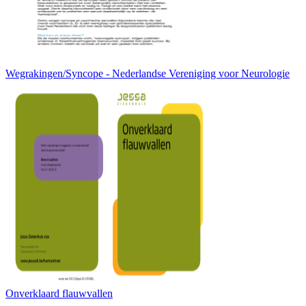
Wegrakingen/Syncope - Nederlandse Vereniging voor Neurologie
Onverklaard flauwvallen