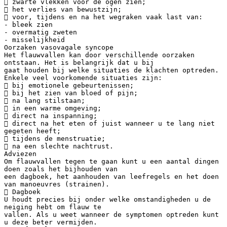
 zwarte vlekken voor de ogen zien;
 het verlies van bewustzijn;
 voor, tijdens en na het wegraken vaak last van:
- bleek zien
- overmatig zweten
- misselijkheid
Oorzaken vasovagale syncope
Het flauwvallen kan door verschillende oorzaken
ontstaan. Het is belangrijk dat u bij
gaat houden bij welke situaties de klachten optreden.
Enkele veel voorkomende situaties zijn:
 bij emotionele gebeurtenissen;
 bij het zien van bloed of pijn;
 na lang stilstaan;
 in een warme omgeving;
 direct na inspanning;
 direct na het eten of juist wanneer u te lang niet
gegeten heeft;
 tijdens de menstruatie;
 na een slechte nachtrust.
Adviezen
Om flauwvallen tegen te gaan kunt u een aantal dingen
doen zoals het bijhouden van
een dagboek, het aanhouden van leefregels en het doen
van manoeuvres (strainen).
 Dagboek
U houdt precies bij onder welke omstandigheden u de
neiging hebt om flauw te
vallen. Als u weet wanneer de symptomen optreden kunt
u deze beter vermijden.