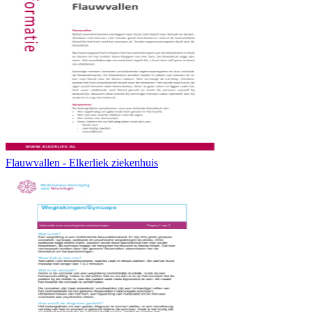
Flauwvallen - Elkerliek ziekenhuis