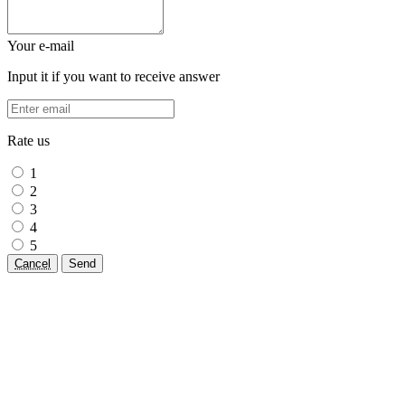
Your e-mail
Input it if you want to receive answer
Rate us
1
2
3
4
5
Cancel
Send