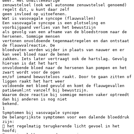
weer. Het onwillekeurige
zenuwstelsel (ook wel autonome zenuwstelsel genoemd)
regelt dit, u kunt daar zelf
geen invloed op uitoefenen.
Wat is vasovagale syncope (flauwvallen)
Een vasovagale syncope is een plotseling en
voorbijgaand verlies van het bewustzijn
als gevolg van een afname van de bloedstroom naar de
hersenen. Sommige mensen
vertonen onvoldoende tegenmaatregelen en dan ontstaat
de flauwvalreactie. De
bloedvaten worden wijder in plaats van nauwer en er
kan veel bloed naar de benen
zakken. Iets later vertraagt ook de hartslag. Gevolg
hiervan is dat het hart
onvoldoende bloed naar de hersenen kan pompen en het
zwart wordt voor de ogen
en/of iemand bewusteloos raakt. Door te gaan zitten of
liggen raakt het hart weer
voldoende met bloed gevuld en komt de flauwgevallen
pati&euml;nt vanzelf bij bewustzijn.
Waarom deze reactie bij sommige mensen vaker optreedt
dan bij anderen is nog niet
bekend.
1
Symptomen bij vasovagale syncope
De belangrijkste symptomen voor een dalende bloeddruk
zijn:
 het regelmatig terugkerende licht gevoel in het
hoofd;