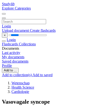
Study
lib
Explore Categories
Login
Upload document
Create flashcards
×
Login
Flashcards
Collections
Documents
Last activity
My documents
Saved documents
Profile
Add to ...
Add to collection(s)
Add to saved
Wetenschap
Health Science
Cardiologie
Vasovagale syncope