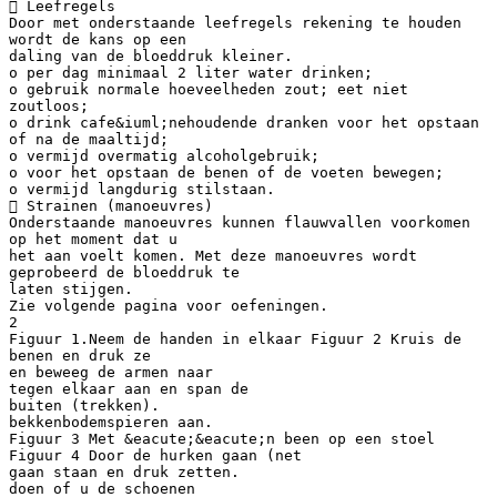
 Leefregels
Door met onderstaande leefregels rekening te houden
wordt de kans op een
daling van de bloeddruk kleiner.
o per dag minimaal 2 liter water drinken;
o gebruik normale hoeveelheden zout; eet niet
zoutloos;
o drink cafe&iuml;nehoudende dranken voor het opstaan
of na de maaltijd;
o vermijd overmatig alcoholgebruik;
o voor het opstaan de benen of de voeten bewegen;
o vermijd langdurig stilstaan.
 Strainen (manoeuvres)
Onderstaande manoeuvres kunnen flauwvallen voorkomen
op het moment dat u
het aan voelt komen. Met deze manoeuvres wordt
geprobeerd de bloeddruk te
laten stijgen.
Zie volgende pagina voor oefeningen.
2
Figuur 1.Neem de handen in elkaar Figuur 2 Kruis de
benen en druk ze
en beweeg de armen naar
tegen elkaar aan en span de
buiten (trekken).
bekkenbodemspieren aan.
Figuur 3 Met &eacute;&eacute;n been op een stoel
Figuur 4 Door de hurken gaan (net
gaan staan en druk zetten.
doen of u de schoenen