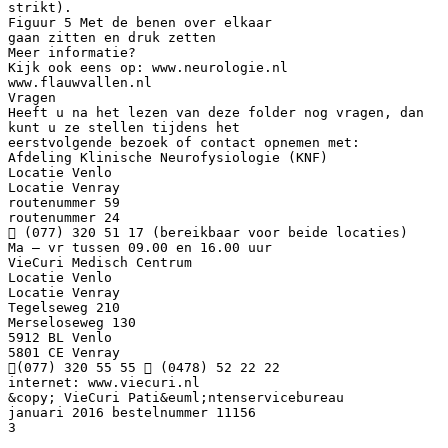
strikt).
Figuur 5 Met de benen over elkaar
gaan zitten en druk zetten
Meer informatie?
Kijk ook eens op: www.neurologie.nl
www.flauwvallen.nl
Vragen
Heeft u na het lezen van deze folder nog vragen, dan
kunt u ze stellen tijdens het
eerstvolgende bezoek of contact opnemen met:
Afdeling Klinische Neurofysiologie (KNF)
Locatie Venlo
Locatie Venray
routenummer 59
routenummer 24
 (077) 320 51 17 (bereikbaar voor beide locaties)
Ma – vr tussen 09.00 en 16.00 uur
VieCuri Medisch Centrum
Locatie Venlo
Locatie Venray
Tegelseweg 210
Merseloseweg 130
5912 BL Venlo
5801 CE Venray
(077) 320 55 55  (0478) 52 22 22
internet: www.viecuri.nl
&copy; VieCuri Pati&euml;ntenservicebureau
januari 2016 bestelnummer 11156