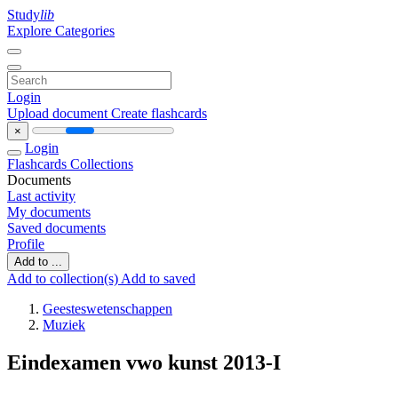
Study
lib
Explore Categories
Login
Upload document
Create flashcards
×
Login
Flashcards
Collections
Documents
Last activity
My documents
Saved documents
Profile
Add to ...
Add to collection(s)
Add to saved
Geesteswetenschappen
Muziek
Eindexamen vwo kunst 2013-I