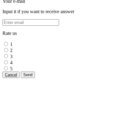
Your e-mail
Input it if you want to receive answer
Rate us
1
2
3
4
5
Cancel
Send