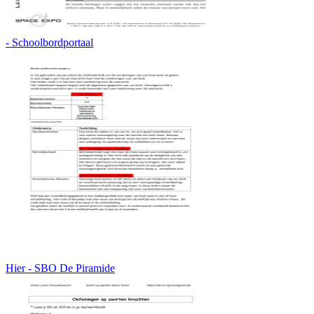
- Schoolbordportaal
Hier - SBO De Piramide