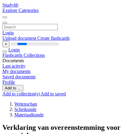
Study
lib
Explore Categories
Login
Upload document
Create flashcards
×
Login
Flashcards
Collections
Documents
Last activity
My documents
Saved documents
Profile
Add to ...
Add to collection(s)
Add to saved
Wetenschap
Scheikunde
Materiaalkunde
Verklaring van overeenstemming voor