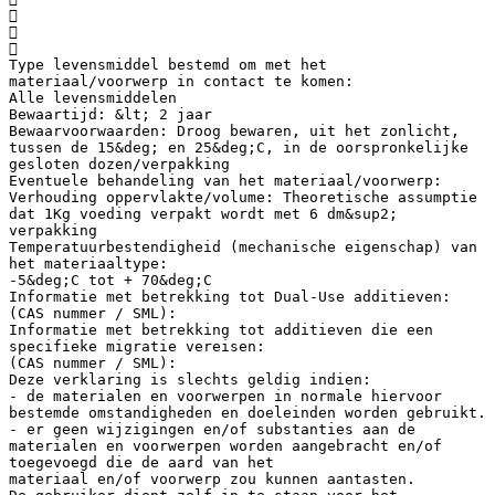



Type levensmiddel bestemd om met het
materiaal/voorwerp in contact te komen:
Alle levensmiddelen
Bewaartijd: &lt; 2 jaar
Bewaarvoorwaarden: Droog bewaren, uit het zonlicht,
tussen de 15&deg; en 25&deg;C, in de oorspronkelijke
gesloten dozen/verpakking
Eventuele behandeling van het materiaal/voorwerp:
Verhouding oppervlakte/volume: Theoretische assumptie
dat 1Kg voeding verpakt wordt met 6 dm&sup2;
verpakking
Temperatuurbestendigheid (mechanische eigenschap) van
het materiaaltype:
-5&deg;C tot + 70&deg;C
Informatie met betrekking tot Dual-Use additieven:
(CAS nummer / SML):
Informatie met betrekking tot additieven die een
specifieke migratie vereisen:
(CAS nummer / SML):
Deze verklaring is slechts geldig indien:
- de materialen en voorwerpen in normale hiervoor
bestemde omstandigheden en doeleinden worden gebruikt.
- er geen wijzigingen en/of substanties aan de
materialen en voorwerpen worden aangebracht en/of
toegevoegd die de aard van het
materiaal en/of voorwerp zou kunnen aantasten.