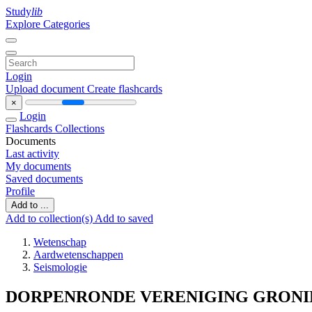
Study
lib
Explore Categories
Login
Upload document
Create flashcards
×
Login
Flashcards
Collections
Documents
Last activity
My documents
Saved documents
Profile
Add to ...
Add to collection(s)
Add to saved
Wetenschap
Aardwetenschappen
Seismologie
DORPENRONDE VERENIGING GRONI