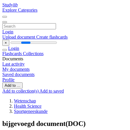
Study
lib
Explore Categories
Login
Upload document
Create flashcards
×
Login
Flashcards
Collections
Documents
Last activity
My documents
Saved documents
Profile
Add to ...
Add to collection(s)
Add to saved
Wetenschap
Health Science
Sportgeneeskunde
bijgevoegd document(DOC)