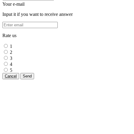
Your e-mail
Input it if you want to receive answer
Rate us
1
2
3
4
5
Cancel
Send