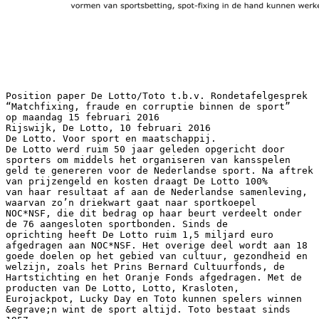
Position paper De Lotto/Toto t.b.v. Rondetafelgesprek “Matchfixing, fraude en corruptie binnen de sport” op maandag 15 februari 2016 Rijswijk, De Lotto, 10 februari 2016 De Lotto. Voor sport en maatschappij. De Lotto werd ruim 50 jaar geleden opgericht door sporters om middels het organiseren van kansspelen geld te genereren voor de Nederlandse sport. Na aftrek van prijzengeld en kosten draagt De Lotto 100% van haar resultaat af aan de Nederlandse samenleving, waarvan zo’n driekwart gaat naar sportkoepel NOC*NSF, die dit bedrag op haar beurt verdeelt onder de 76 aangesloten sportbonden. Sinds de oprichting heeft De Lotto ruim 1,5 miljard euro afgedragen aan NOC*NSF. Het overige deel wordt aan 18 goede doelen op het gebied van cultuur, gezondheid en welzijn, zoals het Prins Bernard Cultuurfonds, de Hartstichting en het Oranje Fonds afgedragen. Met de producten van De Lotto, Lotto, Krasloten, Eurojackpot, Lucky Day en Toto kunnen spelers winnen &egrave;n wint de sport altijd. Toto bestaat sinds 1957. De Lotto (Toto) en matchfixing, fraude en corruptie in de sport E&eacute;n van de belangrijkste uitgangspunten van De Lotto bij het realiseren van haar doelstellingen is dat De Lotto er is voor de sport. Door de link naar NOC*NSF en haar 76 aangesloten Nederlandse sportbonden kan De Lotto oprecht zeggen 100% betrokken te zijn bij de sport. Sport is het doel van De Lotto en daarnaast ook een middel om geld voor de sport te genereren. In haar operaties wil De Lotto voortdurend omzetmaximalisatie realiseren tegen een achtergrond van een verantwoord spelaanbod. Toto Toto is onderdeel van De Lotto en in Nederland de enige partij met een vergunning van de overheid om sportweddenschappen aan te bieden. In Nederland is er nog geen wetgeving op het gebied van online gaming, waardoor online gaming in Nederland niet toegestaan is. De Lotto heeft in haar vergunning toestemming om haar kansspelen ook via e-commercie aan te bieden, wat betekent dat De Lotto internet mag gebruiken als aanvullend verkoopkanaal voor het aanbod in de winkel (Krasloten uitgesloten). Dat geldt ook voor Toto. Alle andere aanbieders van sportweddenschappen die zich (via internet) op de Nederlandse markt richten, doen dit zonder vergunning. Veelal gaat het om internationale ondernemingen die wel vergunningen hebben in andere landen. Deze ondernemingen opereren vanuit bijvoorbeeld Malta of Gibraltar. Dat betekent dat in dat geval veel geld wegvloeit uit Nederland. Daarnaast zijn er ronduit illegale partijen bij die sportweddenschappen gebruiken voor andere doelen dan het aanbieden van een spel. Toto voldoet aan de offici&euml;le Nederlandse regelgeving op het gebied van sportweddenschappen en heeft responsible gaming hoog in het vaandel staan. Toto biedt bijvoorbeeld geen “side-bets” aan als “aantal corners, aantal rode- en gele kaarten, minuut 1e inworp etc. omdat deze vormen van sportsbetting, spot-fixing in de hand kunnen werken. Dit is een vorm waarbij een fixer een 1 regeling met een speler probeert te treffen op de uitkomst van specifiek actie in de wedstrijd. Ook kun je bij Toto niet wedden op wedstrijden met amateursporters of op voetbalwedstrijden uit de Nederlandse Topklasse. Toto bepaalt op basis van een aantal argumenten om sporten wel of niet aan te bieden, afwegingen die gemaakt worden zijn:  Is de sport commercieel aantrekkelijk en aantrekkelijk voor de speler om geld in te zetten op uitslagen?  Is de sport financieel gezond en zitten sporters in een kwetsbare positie waardoor zij misbruikt kunnen worden voor matchfixing?  Hebben wij de kennis en knowhow in huis om passende quoteringen te bepalen?  Kunnen we be&iuml;nvloedbare wedopties uitsluiten?  Heeft De Lotto belang of betrokkenheid bij een gesponsorde sportploegen (dus geen wielrennen vanwege Team LottoNL-Jumbo). Voor De Lotto/Toto is een belangrijk uitgangspunt: het voorspellen van wedstrijduitslagen, het spelen van Toto, doe je voor je plezier. Quoteringen, de procentuele winst- en uitkeringskansen van spelers bij bepaalde inzetten, zijn bij Toto de laatste jaren steeds scherper geworden. Daardoor kunnen spelers ook bij Toto forse prijzen winnen. Het bepalen van de quoteringen is complex. Inleggen van spelers worden 24/7 gemonitord. Indien we afwijkend spelgedrag waarnemen (hoge inleg op een bepaalde wedstrijd of afwijkende uitslag), kunnen wij besluiten de inleg (tijdelijk) stop/stil te zetten/leggen. Om de integriteit van haar kansspelen te bewaken werkt De Lotto/Toto wereldwijd nauw samen met haar buitenlandse collega’s in het Global Lotteries Monitoring System (GLMS). Dit systeem signaleert mogelijke onregelmatigheden in het gokgedrag op voetbalwedstrijden. Bij onregelmatigheden wordt dit gemeld bij de FIFA, UEFA (in het geval van voetbal), IOC of bij de nationale- sportbonden en kansspelautoriteiten. Toto levert geen bewijs voor onrechtmatige daden/criminele activiteiten, maar geeft wel signalen af op basis waarvan onderzoek hiernaar kan worden gestart. Responsible gaming Als vergunninghouder ziet De Lotto het als haar taak om de integriteit van haar kansspelen te bewaken en binnen de wettelijke kaders op een betrouwbare manier haar kansspelen; Lotto, Toto, Lucky Day, Eurojackpot en Krasloten aan te bieden. Voor alle producten van De Lotto geldt dat ze niet mogen worden verkocht aan spelers onder de 18 jaar. Om dit extra zichtbaar te maken voert De Lotto op haar consumentenuitingen een 18+ logo. Daarnaast worden retailers van materialen, tips en trics voorzien hoe zij op een verantwoorde manier hun producten kunnen verkopen 2 Matchfixing Matchfixing is niet nieuw. Recentelijk zijn nieuwe gevallen in het nieuws gekomen, maar de eerste bekende gevallen en veroordelingen dateren al uit 1915 toen Manchester United tegen Liverpool speelde en spelers de uitslag manipuleerden en 1918 toen spelers van Chicago White Sox in opdracht van fixers een heel seizoen in baseball manipuleerden. De Lotto is verheugd dat de overheid de afgelopen jaren meer aandacht heeft voor matchfixing, fraude en corruptie binnen de sport. En ook maatregelen heeft genomen om deze problemen aan te pakken. Tot de eerste hoorzitting van de Tweede Kamer vond De Lotto weinig gehoor bij Nederlandse instanties en autoriteiten over dit dossier. Matchfixing en fraude in welke vorm dan ook brengt de sport in diskrediet. Escalatie dient voorkomen te worden. Oplossingen en houdbare maatregelen zijn alleen succesvol wanneer (alle) betrokken partijen gezamenlijk en intensief met elkaar samenwerken. De aandacht die er nu voor is en het instellen van het Nationaal Platform Matchfixing (waar De Lotto zitting in heeft), maakt het mogelijk dat betrokken partijen nu gezamenlijk aan tafel zitten om het probleem te bespreken en maatregelen te treffen. Integer aanbod Bij de introductie door De Lotto van het zogenaamde fixed odds betting in 1992 (het product heette toen Toto-Select) werd al door buitenlandse partijen gewaarschuwd dat het spel gebruikt kan worden voor frauduleuze doeleinden. En dat dit met name in lagere divisies voorkwam. Hier werden spelers omgekocht om wedstrijden ten gunste van matchfixers te be&iuml;nvloeden.  De Lotto heeft vervolgens afspraken gemaakt met KNVB (begin jaren negentig) om verdachte wedpatronen te melden. Andersom raadpleegde KNVB De Lotto in het geval er sprake was van verdachte omstandigheden op de voetbalvelden.  De Lotto was, samen met het Deense Danske Spil, in 1999 initiatiefnemer van een internationaal monitoringssysteem voor verdachte wedpatronen.  De Lotto stond ook aan de basis van professionalisering van een monitoringsysteem onder de vlag van European Lotteries, EL (De Overkoepelende Europese organisatie van nationale loterijen). Dit resulteerde in 2009 in de European Loteries Monitoring Systeem (ELMS), een monitoring systeem voor onregelmatige wedpatronen in de sport.  Aangezien matchfixing een wereldwijd probleem is, en de oorzaak voor een groot deel in Azi&euml; ligt, is in 2015 ELMS samen met de World Lottery Association, WLA (Overkoepelende organisatie van nationale loterijen over de hele wereld) getransformeerd in the Global Lottery Monitoring System (GLMS). De Lotto staat hierbij aan de basis van de ontwikkeling van het operationele plan.  De Lotto levert de voorzitter van de European Lotteries Sport Working Group, die - betrokken is geweest als waarnemer bij de totstandkoming van de EPAS conventie van de Raad van Europa, 3 - een gedragscode heeft geschreven voor loterijen die lid zijn van EL, waarin omschreven is wat geaccepteerd is in het aanbod en die gebaseerd is op bescherming van de consument, het tegen gaan van fraude en het beschermen van de integriteit, - internationale seminars organiseert waarin Integriteit/matchfixing &eacute;&eacute;n van de belangrijkste onderwerpen is,  De Lotto is lid van het Nationaal Platform Matchfixing.  De Lotto werkt met verkooplimieten voor spelers en omzetlimieten voor winkeliers.  De Lotto is een gedragscode overeengekomen met haar winkeliers om onmatige deelname te bestrijden.  De Lotto monitort iedere euro die binnenkomt en neemt maatregelen als de inzet onmatig is of onregelmatig wordt ingezet.  De Lotto heeft afspraken gemaakt met diverse sportorganisaties om onregelmatigheden te melden of meldt deze op basis van eigen initiatief.  De Lotto draagt bij aan educatieve programma’s of presentaties voor sporters, coaches en scheidsrechters om integriteit in de sport te bevorderen. Welke aanvullende maatregelen stelt De Lotto nu voor? Kansspelvergunninghouders kunnen als organisatie slechts signalen afgeven die kunnen leiden tot bewijs van gefixte wedstrijden. Zij zijn geen opsporingsinstanties en daarnaast gebonden aan wettelijke privacyregels. In de wetenschap dat er al diverse maatregelen worden genomen stelt De Lotto een aantal extra maatregelen voor om iedere vorm van matchfixing tegen te gaan:  Het spelaanbod moet zo weinig mogelijk gelegenheid bieden tot het fixen van wedstrijden door: - Uitsluiting van mogelijkheden o