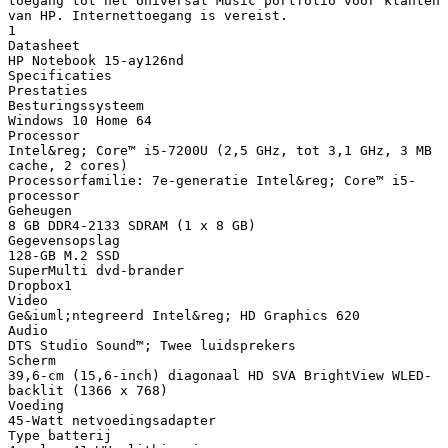
toegang tot het Universal Music portfolio voor klanten
van HP. Internettoegang is vereist.
1
Datasheet
HP Notebook 15-ay126nd
Specificaties
Prestaties
Besturingssysteem
Windows 10 Home 64
Processor
Intel&reg; Core™ i5-7200U (2,5 GHz, tot 3,1 GHz, 3 MB
cache, 2 cores)
Processorfamilie: 7e-generatie Intel&reg; Core™ i5-
processor
Geheugen
8 GB DDR4-2133 SDRAM (1 x 8 GB)
Gegevensopslag
128-GB M.2 SSD
SuperMulti dvd-brander
Dropbox1
Video
Ge&iuml;ntegreerd Intel&reg; HD Graphics 620
Audio
DTS Studio Sound™; Twee luidsprekers
Scherm
39,6-cm (15,6-inch) diagonaal HD SVA BrightView WLED-
backlit (1366 x 768)
Voeding
45-Watt netvoedingsadapter
Type batterij