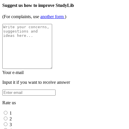
Suggest us how to improve StudyLib
(For complaints, use
another form
)
Your e-mail
Input it if you want to receive answer
Rate us
1
2
3