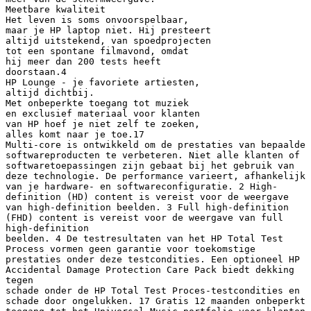
Meetbare kwaliteit
Het leven is soms onvoorspelbaar,
maar je HP laptop niet. Hij presteert
altijd uitstekend, van spoedprojecten
tot een spontane filmavond, omdat
hij meer dan 200 tests heeft
doorstaan.4
HP Lounge - je favoriete artiesten,
altijd dichtbij.
Met onbeperkte toegang tot muziek
en exclusief materiaal voor klanten
van HP hoef je niet zelf te zoeken,
alles komt naar je toe.17
Multi-core is ontwikkeld om de prestaties van bepaalde
softwareproducten te verbeteren. Niet alle klanten of
softwaretoepassingen zijn gebaat bij het gebruik van
deze technologie. De performance varieert, afhankelijk
van je hardware- en softwareconfiguratie. 2 High-
definition (HD) content is vereist voor de weergave
van high-definition beelden. 3 Full high-definition
(FHD) content is vereist voor de weergave van full
high-definition
beelden. 4 De testresultaten van het HP Total Test
Process vormen geen garantie voor toekomstige
prestaties onder deze testcondities. Een optioneel HP
Accidental Damage Protection Care Pack biedt dekking
tegen
schade onder de HP Total Test Proces-testcondities en
schade door ongelukken. 17 Gratis 12 maanden onbeperkt