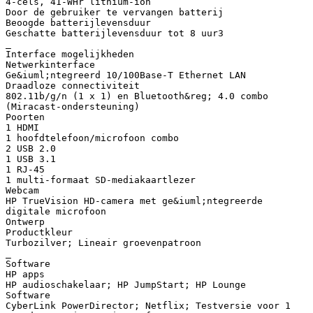
4-cels, 41-WHr lithium-ion
Door de gebruiker te vervangen batterij
Beoogde batterijlevensduur
Geschatte batterijlevensduur tot 8 uur3
_
Interface mogelijkheden
Netwerkinterface
Ge&iuml;ntegreerd 10/100Base-T Ethernet LAN
Draadloze connectiviteit
802.11b/g/n (1 x 1) en Bluetooth&reg; 4.0 combo
(Miracast-ondersteuning)
Poorten
1 HDMI
1 hoofdtelefoon/microfoon combo
2 USB 2.0
1 USB 3.1
1 RJ-45
1 multi-formaat SD-mediakaartlezer
Webcam
HP TrueVision HD-camera met ge&iuml;ntegreerde
digitale microfoon
Ontwerp
Productkleur
Turbozilver; Lineair groevenpatroon
_
Software
HP apps
HP audioschakelaar; HP JumpStart; HP Lounge
Software
CyberLink PowerDirector; Netflix; Testversie voor 1