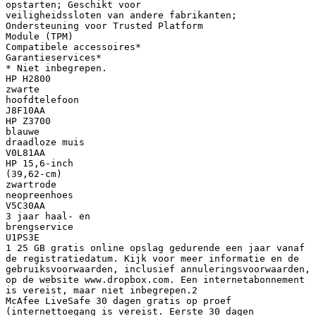
opstarten; Geschikt voor
veiligheidssloten van andere fabrikanten;
Ondersteuning voor Trusted Platform
Module (TPM)
Compatibele accessoires*
Garantieservices*
* Niet inbegrepen.
HP H2800
zwarte
hoofdtelefoon
J8F10AA
HP Z3700
blauwe
draadloze muis
V0L81AA
HP 15,6-inch
(39,62-cm)
zwartrode
neopreenhoes
V5C30AA
3 jaar haal- en
brengservice
U1PS3E
1 25 GB gratis online opslag gedurende een jaar vanaf
de registratiedatum. Kijk voor meer informatie en de
gebruiksvoorwaarden, inclusief annuleringsvoorwaarden,
op de website www.dropbox.com. Een internetabonnement
is vereist, maar niet inbegrepen.2
McAfee LiveSafe 30 dagen gratis op proef
(internettoegang is vereist. Eerste 30 dagen