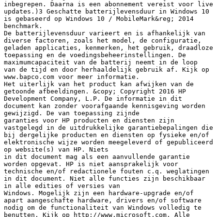
inbegrepen. Daarna is een abonnement vereist voor live
updates.)3 Geschatte batterijlevensduur in Windows 10
is gebaseerd op Windows 10 / MobileMark&reg; 2014
benchmark.
De batterijlevensduur varieert en is afhankelijk van
diverse factoren, zoals het model, de configuratie,
geladen applicaties, kenmerken, het gebruik, draadloze
toepassing en de voedingsbeheerinstellingen. De
maximumcapaciteit van de batterij neemt in de loop
van de tijd en door herhaaldelijk gebruik af. Kijk op
www.bapco.com voor meer informatie.
Het uiterlijk van het product kan afwijken van de
getoonde afbeeldingen. &copy; Copyright 2016 HP
Development Company, L.P. De informatie in dit
document kan zonder voorafgaande kennisgeving worden
gewijzigd. De van toepassing zijnde
garanties voor HP producten en diensten zijn
vastgelegd in de uitdrukkelijke garantiebepalingen die
bij dergelijke producten en diensten op fysieke en/of
elektronische wijze worden meegeleverd of gepubliceerd
op website(s) van HP. Niets
in dit document mag als een aanvullende garantie
worden opgevat. HP is niet aansprakelijk voor
technische en/of redactionele fouten c.q. weglatingen
in dit document. Niet alle functies zijn beschikbaar
in alle edities of versies van
Windows. Mogelijk zijn een hardware-upgrade en/of
apart aangeschafte hardware, drivers en/of software
nodig om de functionaliteit van Windows volledig te
benutten. Kijk op http://www.microsoft.com. Alle