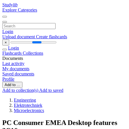
Study
lib
Explore Categories
Login
Upload document
Create flashcards
×
Login
Flashcards
Collections
Documents
Last activity
My documents
Saved documents
Profile
Add to ...
Add to collection(s)
Add to saved
Engineering
Elektrotechniek
Microelectronics
PC Consumer EMEA Desktop features