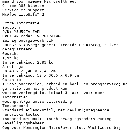
maand voor nieuwe Microsoft&reg;
Office 365-klanten
Service en support
McAfee LiveSafe™ 2
_
Extra informatie
Bestelnr.
P/N: Y5U59EA #ABH
UPC/EAN code: 190781241966
Zuinig energieverbruik
ENERGY STAR&reg;-gecertificeerd; EPEAT&reg; Silver-
geregistreerd
Gewicht
1,96 kg
In verpakking: 2,93 kg
Afmetingen
38,43 x 25,46 x 2,43 cm
In verpakking: 52 x 30,5 x 6,9 cm
Garantie
1 jaar onderdelen, arbeid en haal- en brengservice; De
garantie van het product kan
worden verlengd tot totaal 3 jaar; voor meer
informatie:
www.hp.nl/garantie-uitbreiding
Toetsenbord
Standaard eiland-stijl, met ge&iuml;ntegreerde
numerieke toetsen
TouchPad met multi-touch bewegingsondersteuning
Beveiligingsbeheer
Oog voor Kensington MicroSaver-slot; Wachtwoord bij