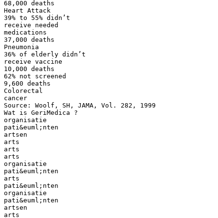
68,000 deaths
Heart Attack
39% to 55% didn’t
receive needed
medications
37,000 deaths
Pneumonia
36% of elderly didn’t
receive vaccine
10,000 deaths
62% not screened
9,600 deaths
Colorectal
cancer
Source: Woolf, SH, JAMA, Vol. 282, 1999
Wat is GeriMedica ?
organisatie
pati&euml;nten
artsen
arts
arts
arts
organisatie
pati&euml;nten
arts
pati&euml;nten
organisatie
pati&euml;nten
artsen
arts