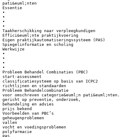
pati&euml;nten
Essentie
•
•
•
•
Taakherschikking naar verpleegkundigen
Effici&euml;nte praktijkvoering
Eigen praktijkautomatiseringssysteem (PAS)
Spiegelinformatie en scholing
Werkwijze
•
•
•
•
Probleem Behandel Combinaties (PBC)
start-assessment
classificatiesysteem op basis van ICPC2
richtlijnen en standaarden
Probleem Behandelcombinatie
voor omschreven categorie&euml;n pati&euml;nten.
gericht op preventie, onderzoek,
behandeling en advies
prijs bekend
Voorbeelden van PBC’s
geheugenproblemen
vallen
vocht en voedingsproblemen
polyfarmacie
PAS