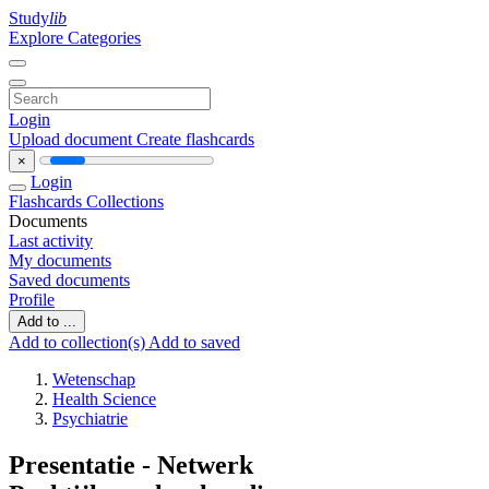
Study
lib
Explore Categories
Login
Upload document
Create flashcards
×
Login
Flashcards
Collections
Documents
Last activity
My documents
Saved documents
Profile
Add to ...
Add to collection(s)
Add to saved
Wetenschap
Health Science
Psychiatrie
Presentatie - Netwerk