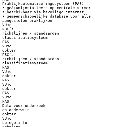
Praktijkautomatiseringssysteem (PAS)
• ge&iuml;nstalleerd op centrale server
• beschikbaar via beveiligd internet
• gemeenschappelijke database voor alle
aangesloten praktijken
VUmc
PBC’s
richtlijnen / standaarden
classificatiesysteem
PAS
VUmc
dokter
PBC’s
richtlijnen / standaarden
classificatiesysteem
PAS
VUmc
dokter
PAS
VUmc
dokter
PAS
VUmc
PAS
Data voor onderzoek
en onderwijs
dokter
VUmc
spiegelinfo
scholing