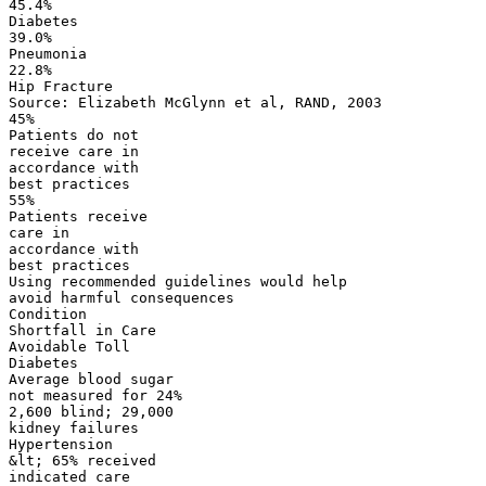
45.4%
Diabetes
39.0%
Pneumonia
22.8%
Hip Fracture
Source: Elizabeth McGlynn et al, RAND, 2003
45%
Patients do not
receive care in
accordance with
best practices
55%
Patients receive
care in
accordance with
best practices
Using recommended guidelines would help
avoid harmful consequences
Condition
Shortfall in Care
Avoidable Toll
Diabetes
Average blood sugar
not measured for 24%
2,600 blind; 29,000
kidney failures
Hypertension
&lt; 65% received
indicated care