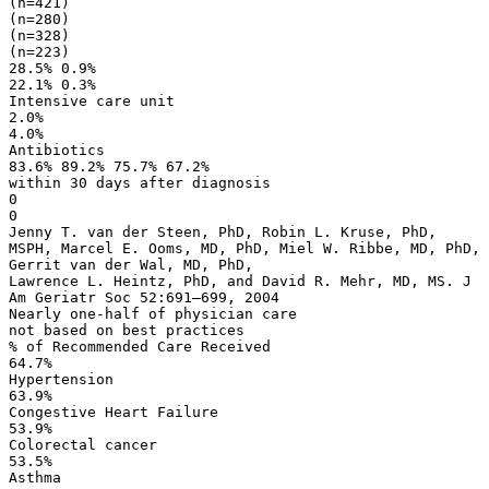
(n=421)
(n=280)
(n=328)
(n=223)
28.5% 0.9%
22.1% 0.3%
Intensive care unit
2.0%
4.0%
Antibiotics
83.6% 89.2% 75.7% 67.2%
within 30 days after diagnosis
0
0
Jenny T. van der Steen, PhD, Robin L. Kruse, PhD,
MSPH, Marcel E. Ooms, MD, PhD, Miel W. Ribbe, MD, PhD,
Gerrit van der Wal, MD, PhD,
Lawrence L. Heintz, PhD, and David R. Mehr, MD, MS. J
Am Geriatr Soc 52:691–699, 2004
Nearly one-half of physician care
not based on best practices
% of Recommended Care Received
64.7%
Hypertension
63.9%
Congestive Heart Failure
53.9%
Colorectal cancer
53.5%
Asthma