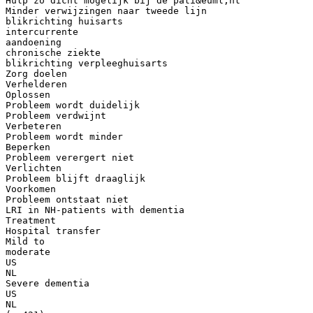
Hulp zo dicht mogelijk bij de pati&euml;nt
Minder verwijzingen naar tweede lijn
blikrichting huisarts
intercurrente
aandoening
chronische ziekte
blikrichting verpleeghuisarts
Zorg doelen
Verhelderen
Oplossen
Probleem wordt duidelijk
Probleem verdwijnt
Verbeteren
Probleem wordt minder
Beperken
Probleem verergert niet
Verlichten
Probleem blijft draaglijk
Voorkomen
Probleem ontstaat niet
LRI in NH-patients with dementia
Treatment
Hospital transfer
Mild to
moderate
US
NL
Severe dementia
US
NL