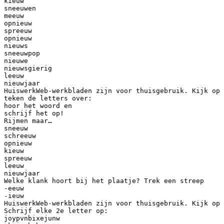
kieuw
sneeuwen
meeuw
opnieuw
spreeuw
opnieuw
nieuws
sneeuwpop
nieuwe
nieuwsgierig
leeuw
nieuwjaar
HuiswerkWeb-werkbladen zijn voor thuisgebruik. Kijk op 
teken de letters over:
hoor het woord en
schrijf het op!
Rijmen maar…
sneeuw
schreeuw
opnieuw
kieuw
spreeuw
leeuw
nieuwjaar
Welke klank hoort bij het plaatje? Trek een streep
-eeuw
-ieuw
HuiswerkWeb-werkbladen zijn voor thuisgebruik. Kijk op 
Schrijf elke 2e letter op:
joypvnbixejunw