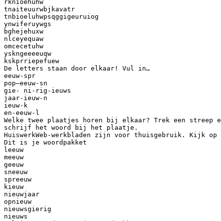
rknioehuhw
tnaiteuurwbjkavatr
tnbioeluhwpsqggigeuruiog
ynwiferuywgs
bghejehuxw
nlceyequaw
omcecetuhw
yskngeeeeuqw
kskprriepefuew
De letters staan door elkaar! Vul in…
eeuw-spr
pop–eeuw-sn
gie- ni-rig-ieuws
jaar-ieuw-n
ieuw-k
en-eeuw-l
Welke twee plaatjes horen bij elkaar? Trek een streep e
schrijf het woord bij het plaatje.
HuiswerkWeb-werkbladen zijn voor thuisgebruik. Kijk op 
Dit is je woordpakket
leeuw
meeuw
geeuw
sneeuw
spreeuw
kieuw
nieuwjaar
opnieuw
nieuwsgierig
nieuws