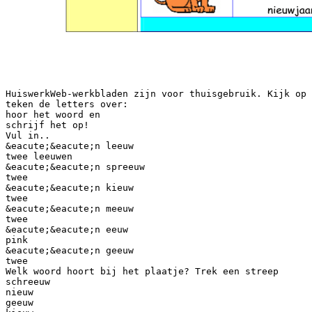
HuiswerkWeb-werkbladen zijn voor thuisgebruik. Kijk op 
teken de letters over:
hoor het woord en
schrijf het op!
Vul in..
&eacute;&eacute;n leeuw
twee leeuwen
&eacute;&eacute;n spreeuw
twee
&eacute;&eacute;n kieuw
twee
&eacute;&eacute;n meeuw
twee
&eacute;&eacute;n eeuw
pink
&eacute;&eacute;n geeuw
twee
Welk woord hoort bij het plaatje? Trek een streep
schreeuw
nieuw
geeuw