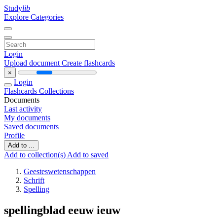
Study
lib
Explore Categories
Login
Upload document
Create flashcards
×
Login
Flashcards
Collections
Documents
Last activity
My documents
Saved documents
Profile
Add to ...
Add to collection(s)
Add to saved
Geesteswetenschappen
Schrift
Spelling
spellingblad eeuw ieuw