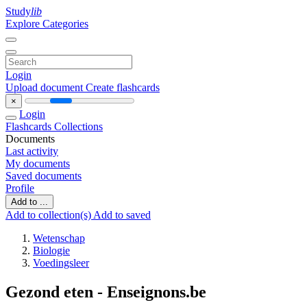
Study
lib
Explore Categories
Login
Upload document
Create flashcards
×
Login
Flashcards
Collections
Documents
Last activity
My documents
Saved documents
Profile
Add to ...
Add to collection(s)
Add to saved
Wetenschap
Biologie
Voedingsleer
Gezond eten - Enseignons.be