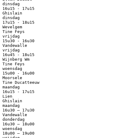
dinsdag
16u15 - 17u15
Ghislain
dinsdag
17u15 - 18u15
Wevelgem
Tine Feys
vrijdag
15u30 - 16u30
Vandewalle
vrijdag
16u45 - 18u15
Wijnberg Wm
Tine Feys
woensdag
15u00 - 16u00
Moorsele
Tine Ducatteeuw
maandag
16u15 - 17u15
Lien
Ghislain
maandag
16u30 – 17u30
Vandewalle
donderdag
16u30 – 18u00
woensdag
18u00 – 19u00
vrijdag