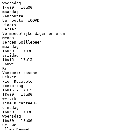
woensdag
14u30 – 16u00
maandag
Vanhoutte
Uurrooster WOORD
Plaats
Leraar
Vermoedelijke dagen en uren
Menen
Jeroen Spillebeen
maandag
16u30 - 17u30
vrijdag
16u15 - 17u15
Lauwe
Kr.
Vandendriessche
Rekkem
Fien Decavele
donderdag
16u15 - 17u15
18u30 - 19u30
Wervik
Tine Ducatteeuw
dinsdag
16u30 - 17u30
woensdag
16u30 - 18u00
Geluwe
Ellen Desmet