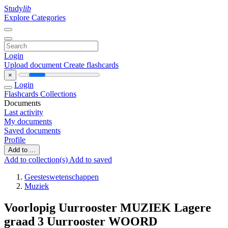
Study
lib
Explore Categories
Login
Upload document
Create flashcards
×
Login
Flashcards
Collections
Documents
Last activity
My documents
Saved documents
Profile
Add to ...
Add to collection(s)
Add to saved
Geesteswetenschappen
Muziek
Voorlopig Uurrooster MUZIEK Lagere
graad 3 Uurrooster WOORD