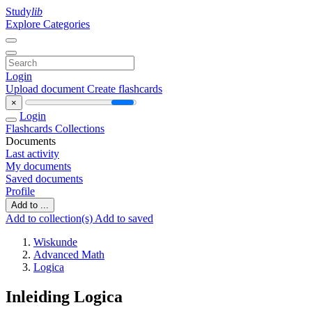
Study
lib
Explore Categories
Login
Upload document
Create flashcards
×
Login
Flashcards
Collections
Documents
Last activity
My documents
Saved documents
Profile
Add to ...
Add to collection(s)
Add to saved
Wiskunde
Advanced Math
Logica
Inleiding Logica