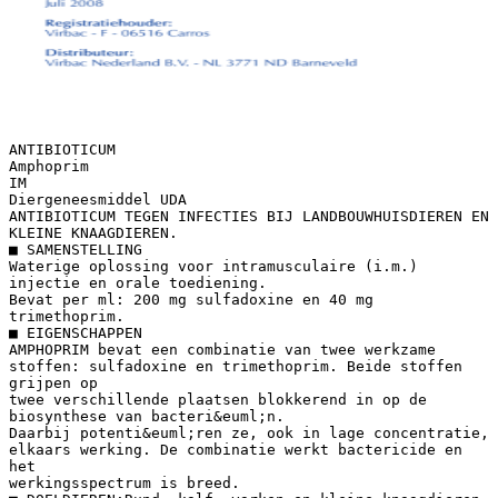
ANTIBIOTICUM
Amphoprim
IM
Diergeneesmiddel UDA
ANTIBIOTICUM TEGEN INFECTIES BIJ LANDBOUWHUISDIEREN EN
KLEINE KNAAGDIEREN.
■ SAMENSTELLING
Waterige oplossing voor intramusculaire (i.m.)
injectie en orale toediening.
Bevat per ml: 200 mg sulfadoxine en 40 mg
trimethoprim.
■ EIGENSCHAPPEN
AMPHOPRIM bevat een combinatie van twee werkzame
stoffen: sulfadoxine en trimethoprim. Beide stoffen
grijpen op
twee verschillende plaatsen blokkerend in op de
biosynthese van bacteri&euml;n.
Daarbij potenti&euml;ren ze, ook in lage concentratie,
elkaars werking. De combinatie werkt bactericide en
het
werkingsspectrum is breed.