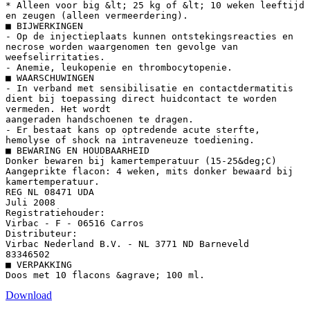
* Alleen voor big &lt; 25 kg of &lt; 10 weken leeftijd
en zeugen (alleen vermeerdering).
■ BIJWERKINGEN
- Op de injectieplaats kunnen ontstekingsreacties en
necrose worden waargenomen ten gevolge van
weefselirritaties.
- Anemie, leukopenie en thrombocytopenie.
■ WAARSCHUWINGEN
- In verband met sensibilisatie en contactdermatitis
dient bij toepassing direct huidcontact te worden
vermeden. Het wordt
aangeraden handschoenen te dragen.
- Er bestaat kans op optredende acute sterfte,
hemolyse of shock na intraveneuze toediening.
■ BEWARING EN HOUDBAARHEID
Donker bewaren bij kamertemperatuur (15-25&deg;C)
Aangeprikte flacon: 4 weken, mits donker bewaard bij
kamertemperatuur.
REG NL 08471 UDA
Juli 2008
Registratiehouder:
Virbac - F - 06516 Carros
Distributeur:
Virbac Nederland B.V. - NL 3771 ND Barneveld
83346502
■ VERPAKKING
Download