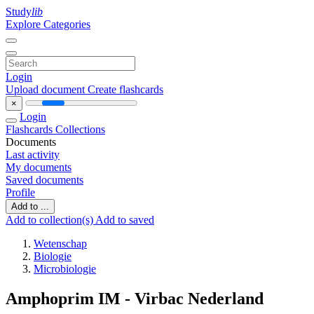
Study
lib
Explore Categories
Login
Upload document
Create flashcards
×
Login
Flashcards
Collections
Documents
Last activity
My documents
Saved documents
Profile
Add to ...
Add to collection(s)
Add to saved
Wetenschap
Biologie
Microbiologie
Amphoprim IM - Virbac Nederland