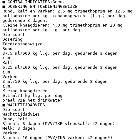
■ CONTRA-INDICATIES:Geen.
■ DOSERING EN TOEDIENINGSWIJZE
Rund, kalf en varken: 2,5 mg trimethoprim en 12,5 mg
sulfadoxine per kg lichaamsgewicht (l.g.) per dag,
gedurende 3 dagen.
Kleine knaagdieren: 4,0 mg trimethoprim en 20 mg
sulfadoxine per kg l.g. per dag.
Diersoort
Dosering
Toedieningswijze
Rund
37,5 ml/600 kg l.g. per dag, gedurende 3 dagen
i.m.
Kalf
6,25 ml/100 kg l.g. per dag, gedurende 3 dagen
i.m.
Varken
3 ml/50 kg l.g. per dag, gedurende 3 dagen
i.m.
Kleine knaagdieren
0,1 ml/1 kg l.g. per dag
oraal via het drinkwater
■ WACHTTIJDADVIES
Diersoort
Wachttijdadvies
Rund, kalf
Slacht: 8 dagen (PVV/IKB vleeskalf: 42 dagen)
Melk: 3 dagen
Varken
Slacht: 10 dagen (PVV/IKB varken: 42 dagen*)