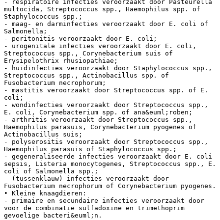
- respiratoire infecties veroorzaakt door Pasteurella
multocida, Streptococcus spp., Haemophilus spp. of
Staphylococcus spp.;
- maag- en darminfecties veroorzaakt door E. coli of
Salmonella;
- peritonitis veroorzaakt door E. coli;
- urogenitale infecties veroorzaakt door E. coli,
Streptococcus spp., Corynebacterium suis of
Erysipelothrix rhusiopathiae;
- huidinfecties veroorzaakt door Staphylococcus spp.,
Streptococcus spp., Actinobacillus spp. of
Fusobacterium necrophorum;
- mastitis veroorzaakt door Streptococcus spp. of E.
coli;
- wondinfecties veroorzaakt door Streptococcus spp.,
E. coli, Corynebacterium spp. of ana&euml;roben;
- arthritis veroorzaakt door Streptococcus spp.,
Haemophilus parasuis, Corynebacterium pyogenes of
Actinobacillus suis;
- polyserositis veroorzaakt door Streptococcus spp.,
Haemophilus parasuis of Staphylococcus spp.;
- gegeneraliseerde infecties veroorzaakt door E. coli
sepsis, Listeria monocytogenes, Streptococcus spp., E.
coli of Salmonella spp.;
- (tussenklauw) infecties veroorzaakt door
Fusobacterium necrophorum of Corynebacterium pyogenes.
• Kleine knaagdieren:
- primaire en secundaire infecties veroorzaakt door
voor de combinatie sulfadoxine en trimethoprim
gevoelige bacteri&euml;n.