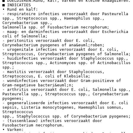
■ DOELDIEREN:Rund, kalf, varken en kleine knaagdieren.
■ INDICATIES
• Rund en kalf:
- respiratoire infecties veroorzaakt door Pasteurella
spp., Streptococcus spp., Haemophilus spp.,
Corynebacterium spp.,
Salmonella spp. of Fusobacterium necrophorum;
- maag- en darminfecties veroorzaakt door Escherichia
coli of Salmonella;
- peritonitis veroorzaakt door E. coli,
Corynebacterium pyogenes of ana&euml;roben;
- urogenitale infecties veroorzaakt door E. coli,
Streptococcus, Corynebacterium pyogenes of Salmonella;
- huidinfecties veroorzaakt door Staphylococcus spp.,
Streptococcus spp., Actinomyces spp. of Actinobacillus
spp.;
- mastitis veroorzaakt door Staphylococcus,
Streptococcus, E. coli of Klebsiella;
- wondinfecties veroorzaakt door Gram-positieve of
Gram-negatieve bacteri&euml;n;
- arthritis veroorzaakt door E. coli, Salmonella spp.,
Pasteurella spp., Streptococcus spp., Corynebacterium
pyogenes;
- gegeneraliseerde infecties veroorzaakt door E. coli
sepsis, Listeria monocytogenes, Haemophilus somnus,
Streptococcus
spp., Staphylococcus spp. of Corynebacterium pyogenes;
- (tussenklauw) infecties veroorzaakt door
Fusobacterium necrophorum.
• Varken: