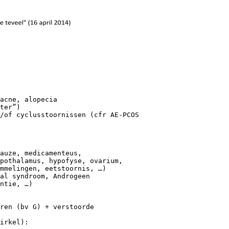
acne, alopecia
ter”)
n/of cyclusstoornissen (cfr AE-PCOS
pauze, medicamenteus,
pothalamus, hypofyse, ovarium,
mmelingen, eetstoornis, …)
al syndroom, Androgeen
ntie, …)
ren (bv G) + verstoorde
irkel):