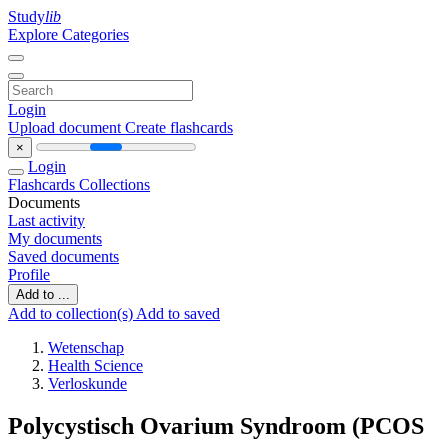
Study
lib
Explore Categories
Login
Upload document
Create flashcards
×
Login
Flashcards
Collections
Documents
Last activity
My documents
Saved documents
Profile
Add to ...
Add to collection(s)
Add to saved
Wetenschap
Health Science
Verloskunde
Polycystisch Ovarium Syndroom (PCOS