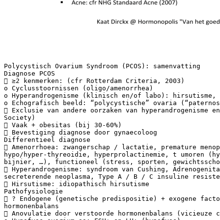
Polycystisch Ovarium Syndroom (PCOS): samenvatting
Diagnose PCOS
 ≥2 kenmerken: (cfr Rotterdam Criteria, 2003)
o Cyclusstoornissen (oligo/amenorrhea)
o Hyperandrogenisme (klinisch en/of labo): hirsutisme, 
o Echografisch beeld: “polycystische” ovaria (“paternos
 Exclusie van andere oorzaken van hyperandrogenisme e
Society)
 Vaak + obesitas (bij 30-60%)
 Bevestiging diagnose door gynaecoloog
Differentieel diagnose
 Amenorrhoea: zwangerschap / lactatie, premature meno
hypo/hyper-thyreoidie, hyperprolactinemie, t umoren (hy
bijnier, …), functioneel (stress, sporten, gewichtsscho
 Hyperandrogenisme: syndroom van Cushing, Adrenogenita
secreterende neoplasma, Type A / B / C insuline resiste
 Hirsutisme: idiopathisch hirsutisme
Pathofysiologie
 ? Endogene (genetische predispositie) + exogene facto
hormonenbalans
 Anovulatie door verstoorde hormonenbalans (vicieuze c