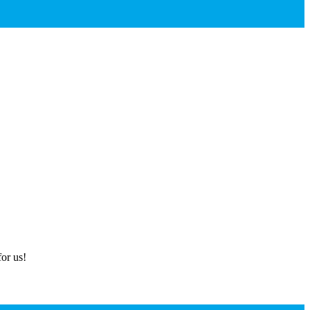
or us!