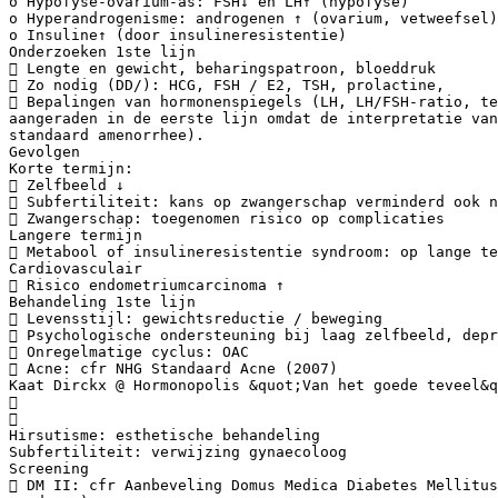
o Hypofyse-ovarium-as: FSH↓ en LH↑ (hypofyse)
o Hyperandrogenisme: androgenen ↑ (ovarium, vetweefsel)
o Insuline↑ (door insulineresistentie)
Onderzoeken 1ste lijn
 Lengte en gewicht, beharingspatroon, bloeddruk
 Zo nodig (DD/): HCG, FSH / E2, TSH, prolactine,
 Bepalingen van hormonenspiegels (LH, LH/FSH-ratio, te
aangeraden in de eerste lijn omdat de interpretatie van
standaard amenorrhee).
Gevolgen
Korte termijn:
 Zelfbeeld ↓
 Subfertiliteit: kans op zwangerschap verminderd ook n
 Zwangerschap: toegenomen risico op complicaties
Langere termijn
 Metabool of insulineresistentie syndroom: op lange te
Cardiovasculair
 Risico endometriumcarcinoma ↑
Behandeling 1ste lijn
 Levensstijl: gewichtsreductie / beweging
 Psychologische ondersteuning bij laag zelfbeeld, depr
 Onregelmatige cyclus: OAC
 Acne: cfr NHG Standaard Acne (2007)
Kaat Dirckx @ Hormonopolis &quot;Van het goede teveel&


Hirsutisme: esthetische behandeling
Subfertiliteit: verwijzing gynaecoloog
Screening
 DM II: cfr Aanbeveling Domus Medica Diabetes Mellitus