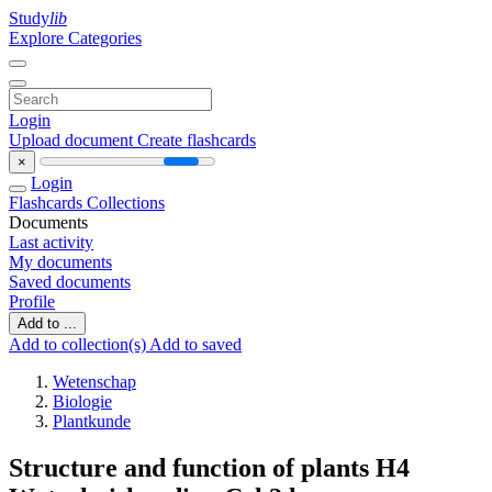
Study
lib
Explore Categories
Login
Upload document
Create flashcards
×
Login
Flashcards
Collections
Documents
Last activity
My documents
Saved documents
Profile
Add to ...
Add to collection(s)
Add to saved
Wetenschap
Biologie
Plantkunde
Structure and function of plants H4