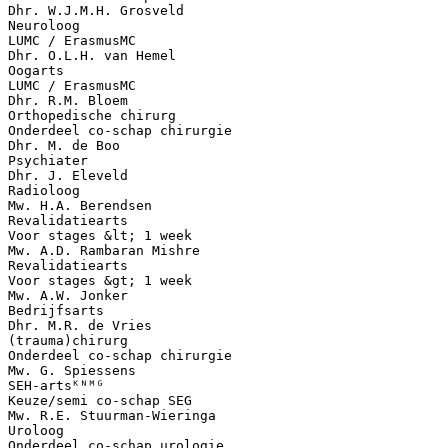
Dhr. W.J.M.H. Grosveld
Neuroloog
LUMC / ErasmusMC
Dhr. O.L.H. van Hemel
Oogarts
LUMC / ErasmusMC
Dhr. R.M. Bloem
Orthopedische chirurg
Onderdeel co-schap chirurgie
Dhr. M. de Boo
Psychiater
Dhr. J. Eleveld
Radioloog
Mw. H.A. Berendsen
Revalidatiearts
Voor stages &lt; 1 week
Mw. A.D. Rambaran Mishre
Revalidatiearts
Voor stages &gt; 1 week
Mw. A.W. Jonker
Bedrijfsarts
Dhr. M.R. de Vries
(trauma)chirurg
Onderdeel co-schap chirurgie
Mw. G. Spiessens
SEH-artsᴷᴺᴹᴳ
Keuze/semi co-schap SEG
Mw. R.E. Stuurman-Wieringa
Uroloog
Onderdeel co-schap urologie