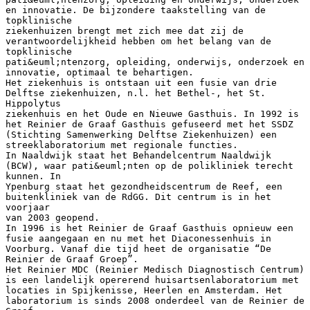
en innovatie. De bijzondere taakstelling van de
topklinische
ziekenhuizen brengt met zich mee dat zij de
verantwoordelijkheid hebben om het belang van de
topklinische
pati&euml;ntenzorg, opleiding, onderwijs, onderzoek en
innovatie, optimaal te behartigen.
Het ziekenhuis is ontstaan uit een fusie van drie
Delftse ziekenhuizen, n.l. het Bethel-, het St.
Hippolytus
ziekenhuis en het Oude en Nieuwe Gasthuis. In 1992 is
het Reinier de Graaf Gasthuis gefuseerd met het SSDZ
(Stichting Samenwerking Delftse Ziekenhuizen) een
streeklaboratorium met regionale functies.
In Naaldwijk staat het Behandelcentrum Naaldwijk
(BCW), waar pati&euml;nten op de polikliniek terecht
kunnen. In
Ypenburg staat het gezondheidscentrum de Reef, een
buitenkliniek van de RdGG. Dit centrum is in het
voorjaar
van 2003 geopend.
In 1996 is het Reinier de Graaf Gasthuis opnieuw een
fusie aangegaan en nu met het Diaconessenhuis in
Voorburg. Vanaf die tijd heet de organisatie “De
Reinier de Graaf Groep”.
Het Reinier MDC (Reinier Medisch Diagnostisch Centrum)
is een landelijk opererend huisartsenlaboratorium met
locaties in Spijkenisse, Heerlen en Amsterdam. Het
laboratorium is sinds 2008 onderdeel van de Reinier de