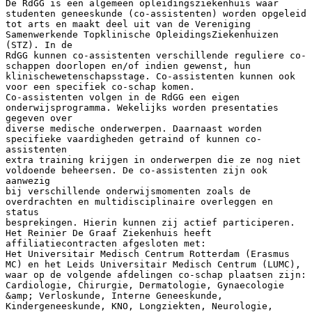
De RdGG is een algemeen opleidingsziekenhuis waar
studenten geneeskunde (co-assistenten) worden opgeleid
tot arts en maakt deel uit van de Vereniging
Samenwerkende Topklinische OpleidingsZiekenhuizen
(STZ). In de
RdGG kunnen co-assistenten verschillende reguliere co-
schappen doorlopen en/of indien gewenst, hun
klinischewetenschapsstage. Co-assistenten kunnen ook
voor een specifiek co-schap komen.
Co-assistenten volgen in de RdGG een eigen
onderwijsprogramma. Wekelijks worden presentaties
gegeven over
diverse medische onderwerpen. Daarnaast worden
specifieke vaardigheden getraind of kunnen co-
assistenten
extra training krijgen in onderwerpen die ze nog niet
voldoende beheersen. De co-assistenten zijn ook
aanwezig
bij verschillende onderwijsmomenten zoals de
overdrachten en multidisciplinaire overleggen en
status
besprekingen. Hierin kunnen zij actief participeren.
Het Reinier De Graaf Ziekenhuis heeft
affiliatiecontracten afgesloten met:
Het Universitair Medisch Centrum Rotterdam (Erasmus
MC) en het Leids Universitair Medisch Centrum (LUMC),
waar op de volgende afdelingen co-schap plaatsen zijn:
Cardiologie, Chirurgie, Dermatologie, Gynaecologie
&amp; Verloskunde, Interne Geneeskunde,
Kindergeneeskunde, KNO, Longziekten, Neurologie,