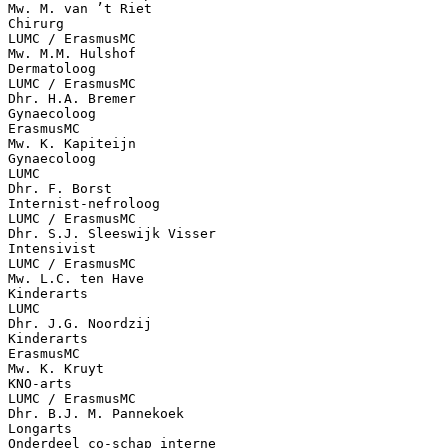
Mw. M. van ’t Riet
Chirurg
LUMC / ErasmusMC
Mw. M.M. Hulshof
Dermatoloog
LUMC / ErasmusMC
Dhr. H.A. Bremer
Gynaecoloog
ErasmusMC
Mw. K. Kapiteijn
Gynaecoloog
LUMC
Dhr. F. Borst
Internist-nefroloog
LUMC / ErasmusMC
Dhr. S.J. Sleeswijk Visser
Intensivist
LUMC / ErasmusMC
Mw. L.C. ten Have
Kinderarts
LUMC
Dhr. J.G. Noordzij
Kinderarts
ErasmusMC
Mw. K. Kruyt
KNO-arts
LUMC / ErasmusMC
Dhr. B.J. M. Pannekoek
Longarts
Onderdeel co-schap interne