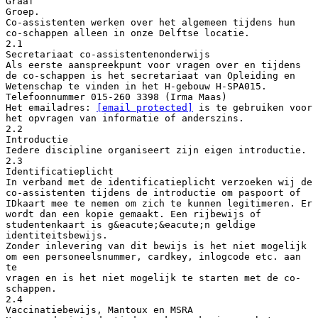
Graaf
Groep.
Co-assistenten werken over het algemeen tijdens hun
co-schappen alleen in onze Delftse locatie.
2.1
Secretariaat co-assistentenonderwijs
Als eerste aanspreekpunt voor vragen over en tijdens
de co-schappen is het secretariaat van Opleiding en
Wetenschap te vinden in het H-gebouw H-SPA015.
Telefoonnummer 015-260 3398 (Irma Maas)
Het emailadres:
[email protected]
is te gebruiken voor
het opvragen van informatie of anderszins.
2.2
Introductie
Iedere discipline organiseert zijn eigen introductie.
2.3
Identificatieplicht
In verband met de identificatieplicht verzoeken wij de
co-assistenten tijdens de introductie om paspoort of
IDkaart mee te nemen om zich te kunnen legitimeren. Er
wordt dan een kopie gemaakt. Een rijbewijs of
studentenkaart is g&eacute;&eacute;n geldige
identiteitsbewijs.
Zonder inlevering van dit bewijs is het niet mogelijk
om een personeelsnummer, cardkey, inlogcode etc. aan
te
vragen en is het niet mogelijk te starten met de co-
schappen.
2.4
Vaccinatiebewijs, Mantoux en MSRA