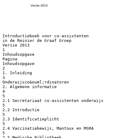
Introductieboek voor co-assistenten
in de Reinier de Graaf Groep
Versie 2013
1
Inhoudsopgave
Pagina
Inhoudsopgave
2
1. Inleiding
3
Onderwijsco&ouml;rdinatoren
2. Algemene informatie
4
5
2.1 Secretariaat co-assistenten onderwijs
5
2.2 Introductie
5
2.3 Identificatieplicht
5
2.4 Vaccinatiebewijs, Mantoux en MSRA
5
2.5 Medische Bibliotheek