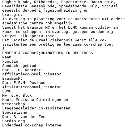
Oogheelkunde, Orthopedie, Psychiatrie, Radiologie,
Revalidatie Geneeskunde, Spoedeisende Hulp, Sociaal
Geneeskunde/bedrijfsgezondheidszorg en
Urologie.
In overleg is plaatsing voor co-assistenten uit andere
academische centra ook mogelijk.
Vanuit het Erasmus MC en het LUMC kunnen oudste- en
keuze co-schappen, in overleg, gelopen worden bij
vrijwel elk specialisme.
Het Reinier de Graaf Ziekenhuis wenst alle co-
assistenten een prettig en leerzaam co-schap toe.
3
ONDERWIJSCO&Ouml;RDINATOREN EN OPLEIDERS
Naam
Functie
Aandachtsgebied
Dhr. J.G. Noordzij
Affiliatieco&ouml;rdinator
ErasmusMC
Dhr. E.F.M. Posthuma
Affiliatieco&ouml;rdinator
LUMC
Mw. G.A. Blok
Hoofd Medische Opleidingen en
Wetenschap
Stagebegeleider co-assistenten
Specialisme
Dhr. R. van der Zee
Cardioloog
Onderdeel co-schap interne