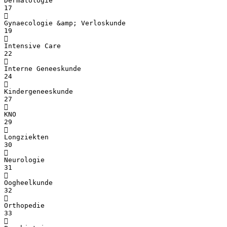
Dermatologie
17

Gynaecologie &amp; Verloskunde
19

Intensive Care
22

Interne Geneeskunde
24

Kindergeneeskunde
27

KNO
29

Longziekten
30

Neurologie
31

Oogheelkunde
32

Orthopedie
33
