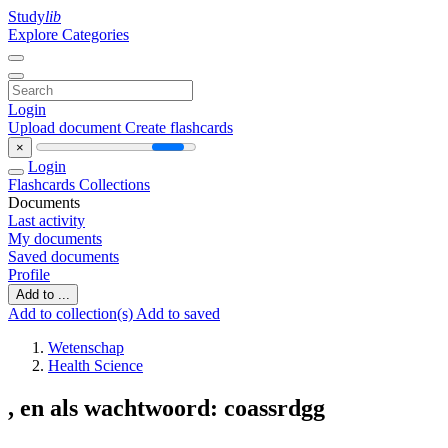
Study
lib
Explore Categories
Login
Upload document
Create flashcards
×
Login
Flashcards
Collections
Documents
Last activity
My documents
Saved documents
Profile
Add to ...
Add to collection(s)
Add to saved
Wetenschap
Health Science
, en als wachtwoord: coassrdgg