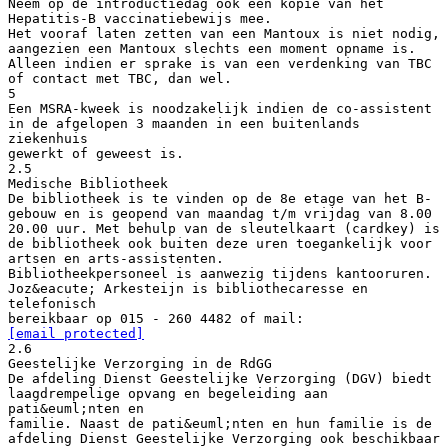
Neem op de introductiedag ook een kopie van het
Hepatitis-B vaccinatiebewijs mee.
Het vooraf laten zetten van een Mantoux is niet nodig,
aangezien een Mantoux slechts een moment opname is.
Alleen indien er sprake is van een verdenking van TBC
of contact met TBC, dan wel.
5
Een MSRA-kweek is noodzakelijk indien de co-assistent
in de afgelopen 3 maanden in een buitenlands
ziekenhuis
gewerkt of geweest is.
2.5
Medische Bibliotheek
De bibliotheek is te vinden op de 8e etage van het B-
gebouw en is geopend van maandag t/m vrijdag van 8.00
20.00 uur. Met behulp van de sleutelkaart (cardkey) is
de bibliotheek ook buiten deze uren toegankelijk voor
artsen en arts-assistenten.
Bibliotheekpersoneel is aanwezig tijdens kantooruren.
Joz&eacute; Arkesteijn is bibliothecaresse en
telefonisch
bereikbaar op 015 - 260 4482 of mail:
[email protected]