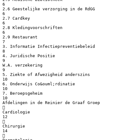
6
2.6 Geestelijke verzorging in de RdGG
6
2.7 Cardkey
6
2.8 Kledingvoorschriften
6
2.9 Restaurant
7
3. Informatie Infectiepreventiebeleid
8
4. Juridische Positie
9
W.A. verzekering
9
5. Ziekte of Afwezigheid anderszins
10
6. Onderwijs Co&ouml;rdinatie
10
7. Beroepsgeheim
10
Afdelingen in de Reinier de Graaf Groep

Cardiologie
12

Chirurgie
14
