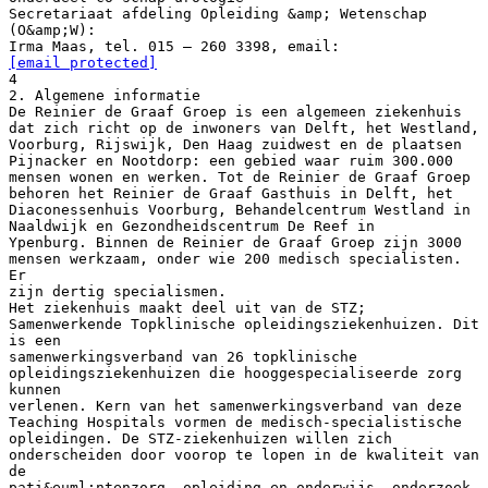
Secretariaat afdeling Opleiding &amp; Wetenschap
(O&amp;W):
Irma Maas, tel. 015 – 260 3398, email:
[email protected]
4
2. Algemene informatie
De Reinier de Graaf Groep is een algemeen ziekenhuis
dat zich richt op de inwoners van Delft, het Westland,
Voorburg, Rijswijk, Den Haag zuidwest en de plaatsen
Pijnacker en Nootdorp: een gebied waar ruim 300.000
mensen wonen en werken. Tot de Reinier de Graaf Groep
behoren het Reinier de Graaf Gasthuis in Delft, het
Diaconessenhuis Voorburg, Behandelcentrum Westland in
Naaldwijk en Gezondheidscentrum De Reef in
Ypenburg. Binnen de Reinier de Graaf Groep zijn 3000
mensen werkzaam, onder wie 200 medisch specialisten.
Er
zijn dertig specialismen.
Het ziekenhuis maakt deel uit van de STZ;
Samenwerkende Topklinische opleidingsziekenhuizen. Dit
is een
samenwerkingsverband van 26 topklinische
opleidingsziekenhuizen die hooggespecialiseerde zorg
kunnen
verlenen. Kern van het samenwerkingsverband van deze
Teaching Hospitals vormen de medisch-specialistische
opleidingen. De STZ-ziekenhuizen willen zich
onderscheiden door voorop te lopen in de kwaliteit van
de
pati&euml;ntenzorg, opleiding en onderwijs, onderzoek