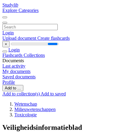
Study
lib
Explore Categories
Login
Upload document
Create flashcards
×
Login
Flashcards
Collections
Documents
Last activity
My documents
Saved documents
Profile
Add to ...
Add to collection(s)
Add to saved
Wetenschap
Milieuwetenschappen
Toxicologie
Veiligheidsinformatieblad