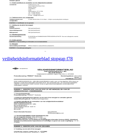
veiligheidsinformatieblad stopgap f78