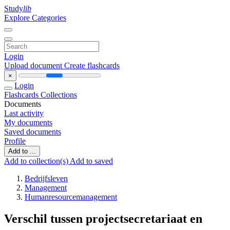
Study
lib
Explore Categories
Login
Upload document
Create flashcards
×
Login
Flashcards
Collections
Documents
Last activity
My documents
Saved documents
Profile
Add to ...
Add to collection(s)
Add to saved
Bedrijfsleven
Management
Humanresourcemanagement
Verschil tussen projectsecretariaat en