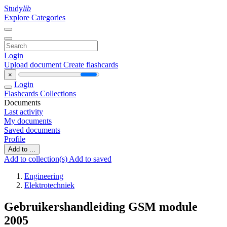
Study
lib
Explore Categories
Login
Upload document
Create flashcards
×
Login
Flashcards
Collections
Documents
Last activity
My documents
Saved documents
Profile
Add to ...
Add to collection(s)
Add to saved
Engineering
Elektrotechniek
Gebruikershandleiding GSM module
2005