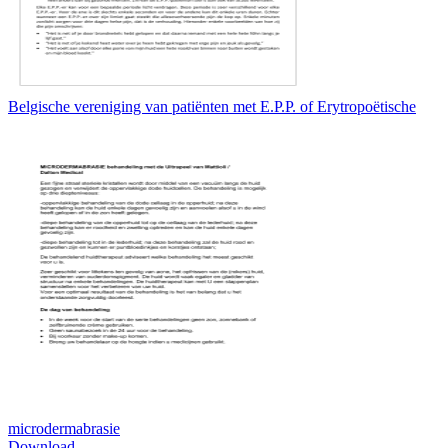
Belgische vereniging van patiënten met E.P.P. of Erytropoëtische
microdermabrasie
Download