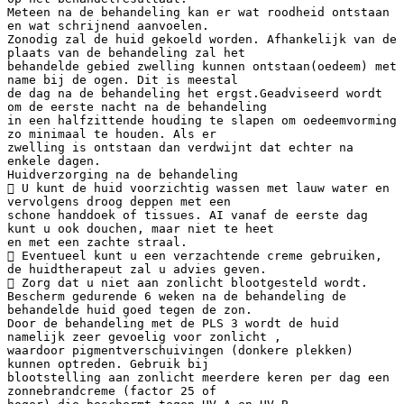
Meteen na de behandeling kan er wat roodheid ontstaan
en wat schrijnend aanvoelen.
Zonodig zal de huid gekoeld worden. Afhankelijk van de
plaats van de behandeling zal het
behandelde gebied zwelling kunnen ontstaan(oedeem) met
name bij de ogen. Dit is meestal
de dag na de behandeling het ergst.Geadviseerd wordt
om de eerste nacht na de behandeling
in een halfzittende houding te slapen om oedeemvorming
zo minimaal te houden. Als er
zwelling is ontstaan dan verdwijnt dat echter na
enkele dagen.
Huidverzorging na de behandeling
 U kunt de huid voorzichtig wassen met lauw water en
vervolgens droog deppen met een
schone handdoek of tissues. AI vanaf de eerste dag
kunt u ook douchen, maar niet te heet
en met een zachte straal.
 Eventueel kunt u een verzachtende creme gebruiken,
de huidtherapeut zal u advies geven.
 Zorg dat u niet aan zonlicht blootgesteld wordt.
Bescherm gedurende 6 weken na de behandeling de
behandelde huid goed tegen de zon.
Door de behandeling met de PLS 3 wordt de huid
namelijk zeer gevoelig voor zonlicht ,
waardoor pigmentverschuivingen (donkere plekken)
kunnen optreden. Gebruik bij
blootstelling aan zonlicht meerdere keren per dag een
zonnebrandcreme (factor 25 of