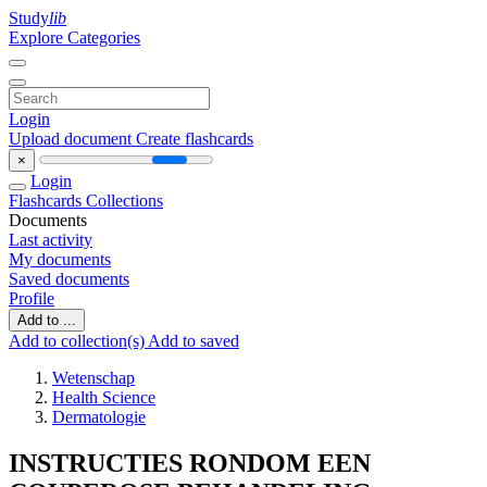
Study
lib
Explore Categories
Login
Upload document
Create flashcards
×
Login
Flashcards
Collections
Documents
Last activity
My documents
Saved documents
Profile
Add to ...
Add to collection(s)
Add to saved
Wetenschap
Health Science
Dermatologie
INSTRUCTIES RONDOM EEN