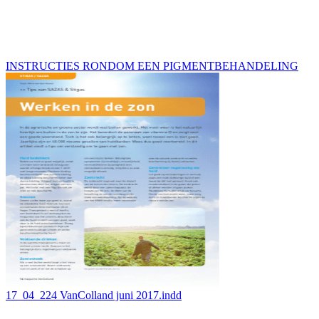
INSTRUCTIES RONDOM EEN PIGMENTBEHANDELING
17_04_224 VanColland juni 2017.indd