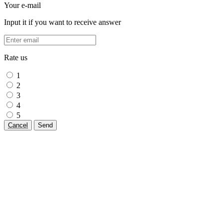
Your e-mail
Input it if you want to receive answer
Rate us
1
2
3
4
5
Cancel
Send