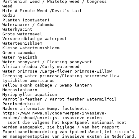
Parthenium weed / Whitetop weed / Congress
weed
Mile-A-Minute Weed /Devil’s tail
Kudzu
Planten (zoetwater)
Waterwaaier / Cabomba
Waterhyacint
Grote waternavel
Verspreidbladige waterpest
Waterteunisbloem
Kleine waterteunisbloem
Green cabomba
Water hyacinth
Water pennywort / Floating pennywort
African elodea /Curly waterweed
Water primrose /Large-flower primrose-willow
Creeping water primrose/Floating primrosewillow
Lysichiton americanus
Yellow skunk cabbage / Swamp lantern
Moeraslantaarn
Myriophyllum aquaticum
Parrot’s-feather / Parrot feather watermilfoil
Parelvederkruid
Nadere informatie &amp; factsheets:
https://www.nvwa.nl/onderwerpen/invasieve-
exoten/inhoud/unielijst-invasieve-exoten
= soort die volgens het Expertpanel nationaal moet
worden aangepakt, zie bijlage 7 van het rapport
Expertpanelbeoordeling van (potenti&euml;le) risico’s
en managementopties van invasieve exoten in Nederland,