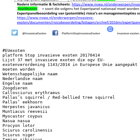
#EUexoten
platform Stop invasieve exoten 20170414
Lijst 37 met invasieve exoten die ogv EU-
exotenverordening 1143/2014 in Europese Unie aangepakt
moeten worden
Wetenschappelijke naam
Nederlandse naam
Engelse naam
Zoogdieren
Callosciurus erythraeus
Pallas’s squirrel / Red-bellied tree squirrel
Pallas’ eekhoorn
Herpestes javanicus
Muntiacus reevesii
Myocastor coypus
Nasua nasua
Procyon lotor
Sciurus carolinensis
Sciurus niger
Tamias sibiricus