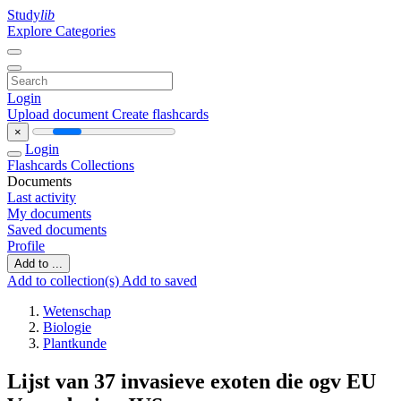
Study
lib
Explore Categories
Login
Upload document
Create flashcards
×
Login
Flashcards
Collections
Documents
Last activity
My documents
Saved documents
Profile
Add to ...
Add to collection(s)
Add to saved
Wetenschap
Biologie
Plantkunde
Lijst van 37 invasieve exoten die ogv EU