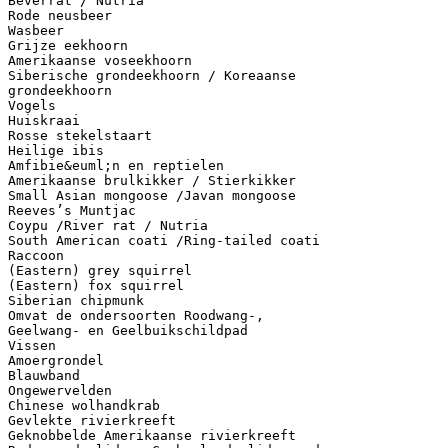
Beverrat / Nutria
Rode neusbeer
Wasbeer
Grijze eekhoorn
Amerikaanse voseekhoorn
Siberische grondeekhoorn / Koreaanse
grondeekhoorn
Vogels
Huiskraai
Rosse stekelstaart
Heilige ibis
Amfibie&euml;n en reptielen
Amerikaanse brulkikker / Stierkikker
Small Asian mongoose /Javan mongoose
Reeves’s Muntjac
Coypu /River rat / Nutria
South American coati /Ring-tailed coati
Raccoon
(Eastern) grey squirrel
(Eastern) fox squirrel
Siberian chipmunk
Omvat de ondersoorten Roodwang-,
Geelwang- en Geelbuikschildpad
Vissen
Amoergrondel
Blauwband
Ongewervelden
Chinese wolhandkrab
Gevlekte rivierkreeft
Geknobbelde Amerikaanse rivierkreeft