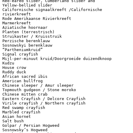
Red-eared slider, Cumberland slider and
Yellow-bellied slider
Californische signaalkreeft /Californische
rivierkreeft
Rode Amerikaanse Rivierkreeft
Marmerkreeft
Aziatische hoornaar
Planten (terrestrisch)
Struikaster / Kruisstruik
Perzische berenklauw
Sosnowskyi berenklauw
“Partheniumkruid”
Signal crayfish
Mijl-per-minuut kruid/Doorgroeide duizendknoop
Kudzu
House crow
Ruddy duck
African sacred ibis
American bullfrog
Chinese sleeper / Amur sleeper
Topmouth gudgeon / Stone moroko
Chinese mitten crab
Eastern Crayfish / Delcore Crayfish
Virile crayfish / Northern crayfish
Red swamp crayfish
Marbled crayfish
Asian hornet
Salt bush
Golpar / Persian Hogweed
Sosnowsky’s Hogweed