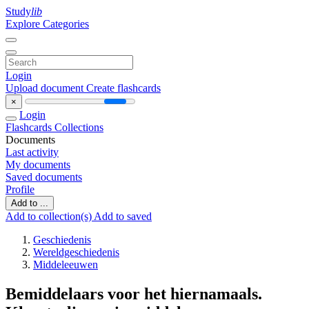
Study
lib
Explore Categories
Login
Upload document
Create flashcards
×
Login
Flashcards
Collections
Documents
Last activity
My documents
Saved documents
Profile
Add to ...
Add to collection(s)
Add to saved
Geschiedenis
Wereldgeschiedenis
Middeleeuwen
Bemiddelaars voor het hiernamaals.